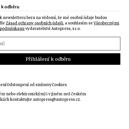
e k odběru
k newsletteru beru na vědomí, že mé osobní údaje budou
dle
Zásad ochrany osobních údajů
, a souhlasím se
Všeobecnými
 podmínkami
vydavatelství Autopress, s.r.o.
lení
Odstoupení od smlouvy
Cookies
kým nebo elektronickým) i v jiném než českém
nkách kontaktujte
autopress@autopress.cz
.