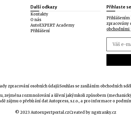
Další odkazy
Přihlaste s
Kontakty
Přihlášením 
O nás
zpracovány 
AutoEXPERT Academy
obchodními
Přihlášení
ady zpracování osobních údajů
Souhlas se zasíláním obchodních sdě
celku, zejména rozmnožování a šíření jakýmkoli způsobem (mechanic
dě zájmu o přebírání dat Autopress, s.r.o., a pro informace o podmí
© 2023 Autoexpertportal.cz
Created by ngstranky.cz