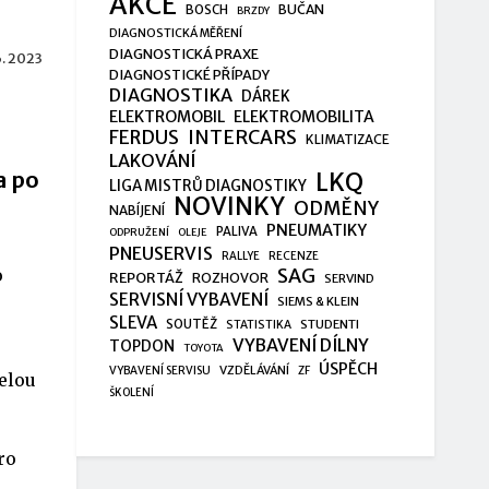
AKCE
BUČAN
BOSCH
BRZDY
DIAGNOSTICKÁ MĚŘENÍ
DIAGNOSTICKÁ PRAXE
6. 2023
DIAGNOSTICKÉ PŘÍPADY
DIAGNOSTIKA
DÁREK
ELEKTROMOBIL
ELEKTROMOBILITA
FERDUS
INTERCARS
KLIMATIZACE
LAKOVÁNÍ
a po
LKQ
LIGA MISTRŮ DIAGNOSTIKY
NOVINKY
ODMĚNY
NABÍJENÍ
PNEUMATIKY
PALIVA
ODPRUŽENÍ
OLEJE
PNEUSERVIS
RALLYE
RECENZE
SAG
o
REPORTÁŽ
ROZHOVOR
SERVIND
SERVISNÍ VYBAVENÍ
SIEMS & KLEIN
SLEVA
SOUTĚŽ
STUDENTI
STATISTIKA
VYBAVENÍ DÍLNY
TOPDON
TOYOTA
ÚSPĚCH
VZDĚLÁVÁNÍ
VYBAVENÍ SERVISU
ZF
celou
ŠKOLENÍ
ro