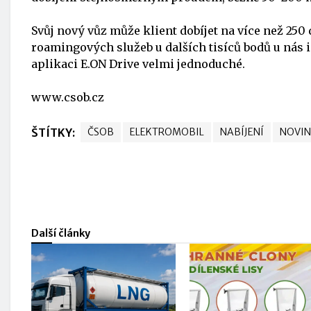
Svůj nový vůz může klient dobíjet na více než
250 
roamingových služeb u dalších tisíců bodů u nás i
aplikaci E.ON Drive velmi jednoduché.
www.csob.cz
ŠTÍTKY:
ČSOB
ELEKTROMOBIL
NABÍJENÍ
NOVIN
Další články