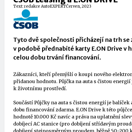
Text:
redakce AutoEXPERT
Červen, 2023
Tyto dvě společnosti přicházejí na trh 
v podobě přednabité karty E.ON Drive v
celou dobu trvání financování.
Zákazníci, kteří přemýšlí o koupi nového elektro
přidanou hodnotu. Půjčka na auta s čistou energi
k životnímu prostředí.
Součástí Půjčky na auta s čistou energií je balíč
dobu financování zdarma. E.ON Drive k této půjčce
hodnotě 10.000 Kč navíc a práva na uplatnění slev
dobíjecí AC stanice (pro dobíjení střídavým proud
dobíjení stejnosměrným proudem, běžně 50–200 