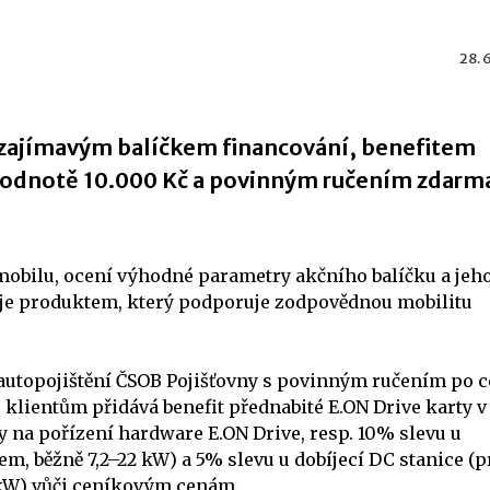
28. 
se zajímavým balíčkem financování, benefitem
 hodnotě 10.000 Kč a povinným ručením zdarm
mobilu, ocení výhodné parametry akčního balíčku a jeh
í je produktem, který podporuje zodpovědnou mobilitu
ek autopojištění ČSOB Pojišťovny s povinným ručením po 
 klientům přidává benefit přednabité E.ON Drive karty v
y na pořízení hardware E.ON Drive, resp. 10% slevu u
em, běžně 7,2–22 kW) a 5% slevu u dobíjecí DC stanice (p
kW) vůči ceníkovým cenám.