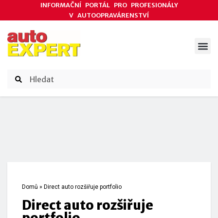
INFORMAČNÍ PORTÁL PRO PROFESIONÁLY
V AUTOOPRAVÁRENSTVÍ
ODBORNÉ ČLÁNKY
AKCE DODAVATELŮ
ČASOPIS AUTOEXPERT
Domů
»
Direct auto rozšiřuje portfolio
Direct auto rozšiřuje
portfolio