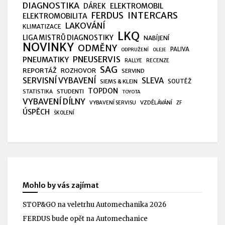
DIAGNOSTIKA
ELEKTROMOBIL
DÁREK
FERDUS
INTERCARS
ELEKTROMOBILITA
LAKOVÁNÍ
KLIMATIZACE
LKQ
LIGA MISTRŮ DIAGNOSTIKY
NABÍJENÍ
NOVINKY
ODMĚNY
PALIVA
ODPRUŽENÍ
OLEJE
PNEUSERVIS
PNEUMATIKY
RALLYE
RECENZE
SAG
REPORTÁŽ
ROZHOVOR
SERVIND
SERVISNÍ VYBAVENÍ
SLEVA
SIEMS & KLEIN
SOUTĚŽ
TOPDON
STUDENTI
STATISTIKA
TOYOTA
VYBAVENÍ DÍLNY
VZDĚLÁVÁNÍ
VYBAVENÍ SERVISU
ZF
ÚSPĚCH
ŠKOLENÍ
Mohlo by vás zajímat
STOP&GO na veletrhu Automechanika 2026
FERDUS bude opět na Automechanice