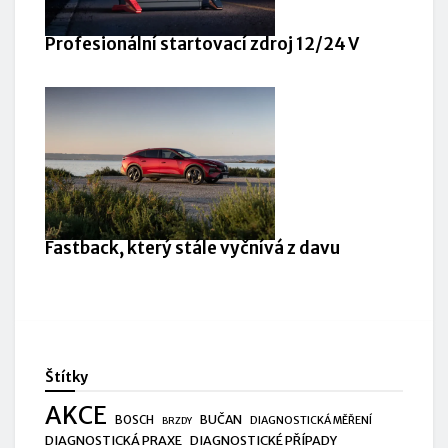
Profesionální startovací zdroj 12/24 V
Fastback, který stále vyčnívá z davu
Štítky
AKCE
BUČAN
BOSCH
DIAGNOSTICKÁ MĚŘENÍ
BRZDY
DIAGNOSTICKÁ PRAXE
DIAGNOSTICKÉ PŘÍPADY