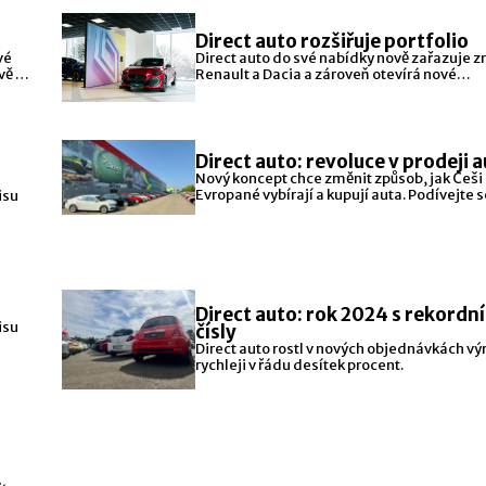
Direct auto rozšiřuje portfolio
vé
Direct auto do své nabídky nově zařazuje 
vě o
Renault a Dacia a zároveň otevírá nové
multibrandové
Direct auto: revoluce v prodeji a
Nový koncept chce změnit způsob, jak Češi 
Evropané vybírají a kupují auta. Podívejte s
isu
Direct auto: rok 2024 s rekordn
isu
čísly
Direct auto rostl v nových objednávkách vý
rychleji v řádu desítek procent.