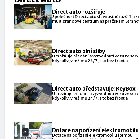
Direct auto rozšiřuje
Společnost Direct auto slavnostně rozšířila s
multibrandové centrum na pražském Straho
další dvě značky: Renault
Direct auto plní sliby
Umožňuje předání a vyzvednutí vozu ze serv
kdykoliv, v režimu 24/7, a to bez front a
Direct auto představuje: KeyBox
Umožňuje předání a vyzvednutí vozu ze serv
kdykoliv, v režimu 24/7, a to bez front a
Dotace na pořízení elektromobilu
Dotace na pořízení elektromobilu formou