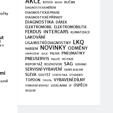
AKCE
BUČAN
BOSCH
BRZDY
DIAGNOSTICKÁ MĚŘENÍ
DIAGNOSTICKÁ PRAXE
značky
DIAGNOSTICKÉ PŘÍPADY
DIAGNOSTIKA
DÁREK
ELEKTROMOBIL
ELEKTROMOBILITA
FERDUS
INTERCARS
KLIMATIZACE
LAKOVÁNÍ
ut
LKQ
i
LIGA MISTRŮ DIAGNOSTIKY
e v
NOVINKY
ODMĚNY
NABÍJENÍ
PNEUMATIKY
PALIVA
ODPRUŽENÍ
OLEJE
PNEUSERVIS
RALLYE
RECENZE
SAG
REPORTÁŽ
ROZHOVOR
SERVIND
SERVISNÍ VYBAVENÍ
SIEMS & KLEIN
ími
SLEVA
SOUTĚŽ
STUDENTI
STATISTIKA
VYBAVENÍ DÍLNY
TOPDON
TOYOTA
razně
ÚSPĚCH
VZDĚLÁVÁNÍ
VYBAVENÍ SERVISU
ZF
ŠKOLENÍ