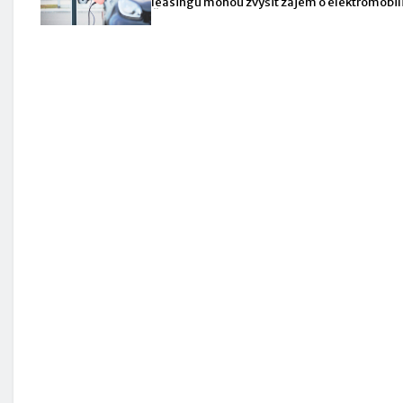
leasingu mohou zvýšit zájem o elektromobili
ČR několikanásobně a srovnat