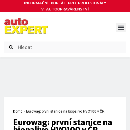
INFORMAČNÍ PORTÁL PRO PROFESIONÁLY
V AUTOOPRAVÁRENSTVÍ
ODBORNÉ ČLÁNKY
AKCE DODAVATELŮ
ČASOPIS AUTOEXPERT
Domů
»
Eurowag: první stanice na biopalivo HVO100 v ČR
Eurowag: první stanice na
biopalivo HVO100 v ČR