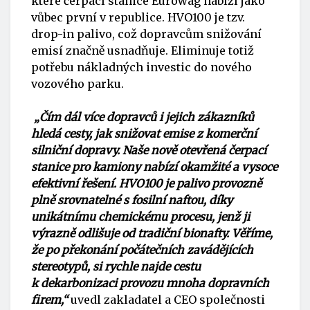
které čerpací stanice Eurowag nabízí jako
vůbec první v republice. HVO100 je tzv.
drop-in palivo, což dopravcům snižování
emisí značně usnadňuje. Eliminuje totiž
potřebu nákladných investic do nového
vozového parku.
„Čím dál více dopravců i jejich zákazníků
hledá cesty, jak snižovat emise z komerční
silniční dopravy. Naše nově otevřená čerpací
stanice pro kamiony nabízí okamžité a vysoce
efektivní řešení. HVO100 je palivo provozně
plně srovnatelné s fosilní naftou, díky
unikátnímu chemickému procesu, jenž ji
výrazně odlišuje od tradiční bionafty. Věříme,
že po překonání počátečních zavádějících
stereotypů, si rychle najde cestu
k dekarbonizaci provozu mnoha dopravních
firem,“
uvedl zakladatel a CEO společnosti