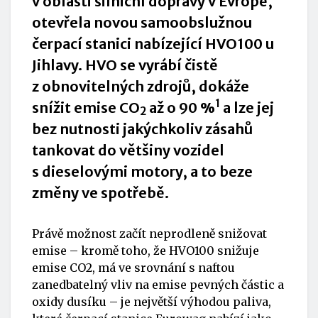
v oblasti silniční dopravy v Evropě,
otevřela novou samoobslužnou
čerpací stanici nabízející HVO100 u
Jihlavy. HVO se vyrábí čistě
z obnovitelných zdrojů, dokáže
1
snížit emise CO
až o 90 %
a lze jej
2
bez nutnosti jakýchkoliv zásahů
tankovat do většiny vozidel
s dieselovými motory, a to beze
změny ve spotřebě.
Právě možnost začít neprodleně snižovat
emise – kromě toho, že HVO100 snižuje
emise CO2, má ve srovnání s naftou
zanedbatelný vliv na emise pevných částic a
oxidy dusíku – je největší výhodou paliva,