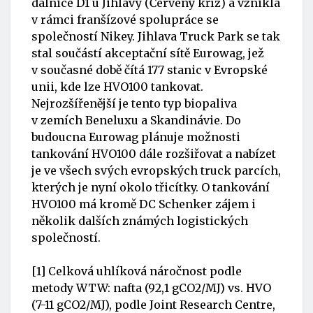
dálnice D1 u Jihlavy (
Červený kříž
) a vznikla
v rámci franšízové spolupráce se
společností Nikey. Jihlava Truck Park se tak
stal součástí akceptační sítě Eurowag, jež
v současné době čítá 177 stanic v Evropské
unii, kde lze HVO100 tankovat.
Nejrozšířenější je tento typ biopaliva
v zemích Beneluxu a Skandinávie. Do
budoucna Eurowag plánuje možnosti
tankování HVO100 dále rozšiřovat a nabízet
je ve všech svých evropských truck parcích,
kterých je nyní okolo třicítky. O tankování
HVO100 má kromě DC Schenker zájem i
několik dalších známých logistických
společností.
[1] Celková uhlíková náročnost podle
metody WTW: nafta (92,1 gCO2/MJ) vs. HVO
(7-11 gCO2/MJ), podle Joint Research Centre,