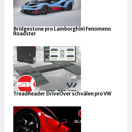
Bridgestone pro Lamborghini Fenomeno
Roadster
TreadReader DriveOver schválen pro VW