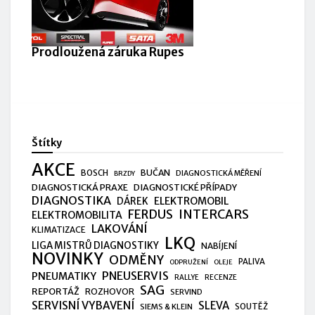
Prodloužená záruka Rupes
Štítky
AKCE
BUČAN
BOSCH
DIAGNOSTICKÁ MĚŘENÍ
BRZDY
DIAGNOSTICKÁ PRAXE
DIAGNOSTICKÉ PŘÍPADY
DIAGNOSTIKA
ELEKTROMOBIL
DÁREK
FERDUS
INTERCARS
ELEKTROMOBILITA
LAKOVÁNÍ
KLIMATIZACE
LKQ
LIGA MISTRŮ DIAGNOSTIKY
NABÍJENÍ
NOVINKY
ODMĚNY
PALIVA
ODPRUŽENÍ
OLEJE
PNEUSERVIS
PNEUMATIKY
RALLYE
RECENZE
SAG
REPORTÁŽ
ROZHOVOR
SERVIND
SERVISNÍ VYBAVENÍ
SLEVA
SIEMS & KLEIN
SOUTĚŽ