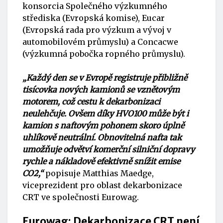
konsorcia Společného výzkumného
střediska (Evropská komise), Eucar
(Evropská rada pro výzkum a vývoj v
automobilovém průmyslu) a Concacwe
(výzkumná pobočka ropného průmyslu).
„Každý den se v Evropě registruje přibližně
tisícovka nových kamionů se vznětovým
motorem, což cestu k dekarbonizaci
neulehčuje. Ovšem díky HVO100 může být i
kamion s naftovým pohonem skoro úplně
uhlíkově neutrální. Obnovitelná nafta tak
umožňuje odvětví komerční silniční dopravy
rychle a nákladově efektivně snížit emise
CO2,“
popisuje Matthias Maedge,
viceprezident pro oblast dekarbonizace
CRT ve společnosti Eurowag.
Eurowag: Dekarbonizace CRT není