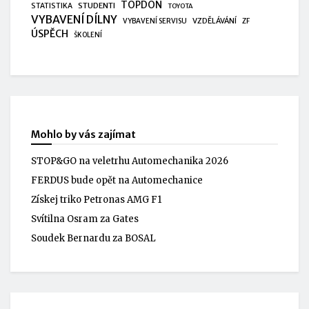
TOPDON
STUDENTI
STATISTIKA
TOYOTA
VYBAVENÍ DÍLNY
VZDĚLÁVÁNÍ
VYBAVENÍ SERVISU
ZF
ÚSPĚCH
ŠKOLENÍ
Mohlo by vás zajímat
STOP&GO na veletrhu Automechanika 2026
FERDUS bude opět na Automechanice
Získej triko Petronas AMG F1
Svítilna Osram za Gates
Soudek Bernardu za BOSAL