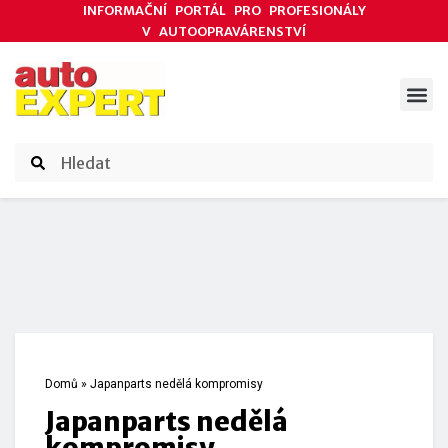
INFORMAČNÍ PORTÁL PRO PROFESIONÁLY
V AUTOOPRAVÁRENSTVÍ
ODBORNÉ ČLÁNKY
AKCE DODAVATELŮ
ČASOPIS AUTOEXPERT
Domů
»
Japanparts nedělá kompromisy
Japanparts nedělá
kompromisy