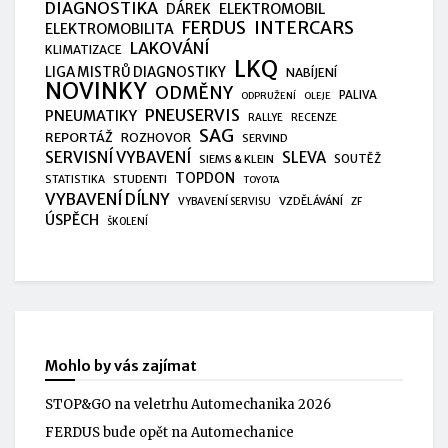
DIAGNOSTIKA
ELEKTROMOBIL
DÁREK
FERDUS
INTERCARS
ELEKTROMOBILITA
LAKOVÁNÍ
KLIMATIZACE
LKQ
LIGA MISTRŮ DIAGNOSTIKY
NABÍJENÍ
NOVINKY
ODMĚNY
PALIVA
ODPRUŽENÍ
OLEJE
PNEUSERVIS
PNEUMATIKY
RALLYE
RECENZE
SAG
REPORTÁŽ
ROZHOVOR
SERVIND
SERVISNÍ VYBAVENÍ
SLEVA
SIEMS & KLEIN
SOUTĚŽ
TOPDON
STUDENTI
STATISTIKA
TOYOTA
VYBAVENÍ DÍLNY
VZDĚLÁVÁNÍ
VYBAVENÍ SERVISU
ZF
ÚSPĚCH
ŠKOLENÍ
Mohlo by vás zajímat
STOP&GO na veletrhu Automechanika 2026
FERDUS bude opět na Automechanice