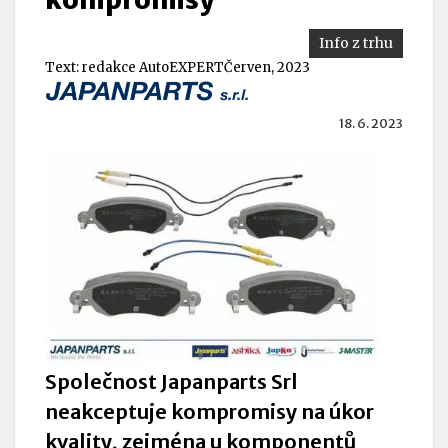
Info z trhu
Text:
redakce AutoEXPERT
Červen, 2023
18. 6. 2023
Společnost Japanparts Srl
neakceptuje kompromisy na úkor
kvality, zejména u komponentů