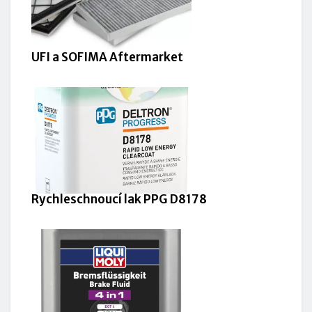
UFI a SOFIMA Aftermarket
Rychleschnoucí lak PPG D8178