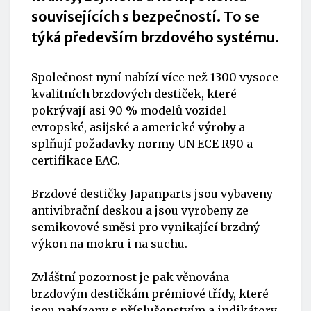
souvisejících s bezpečností. To se
týká především brzdového systému.
Společnost nyní nabízí více než 1300 vysoce
kvalitních brzdových destiček, které
pokrývají asi 90 % modelů vozidel
evropské, asijské a americké výroby a
splňují požadavky normy UN ECE R90 a
certifikace EAC.
Brzdové destičky Japanparts jsou vybaveny
antivibrační deskou a jsou vyrobeny ze
semikovové směsi pro vynikající brzdný
výkon na mokru i na suchu.
Zvláštní pozornost je pak věnována
brzdovým destičkám prémiové třídy, které
jsou nabízeny s příslušenstvím a indikátory