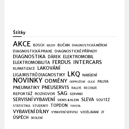
Štítky
AKCE
BUČAN
BOSCH
DIAGNOSTICKÁ MĚŘENÍ
BRZDY
DIAGNOSTICKÁ PRAXE
DIAGNOSTICKÉ PŘÍPADY
DIAGNOSTIKA
ELEKTROMOBIL
DÁREK
FERDUS
INTERCARS
ELEKTROMOBILITA
LAKOVÁNÍ
KLIMATIZACE
LKQ
LIGA MISTRŮ DIAGNOSTIKY
NABÍJENÍ
NOVINKY
ODMĚNY
PALIVA
ODPRUŽENÍ
OLEJE
PNEUSERVIS
PNEUMATIKY
RALLYE
RECENZE
SAG
REPORTÁŽ
ROZHOVOR
SERVIND
SERVISNÍ VYBAVENÍ
SLEVA
SIEMS & KLEIN
SOUTĚŽ
TOPDON
STUDENTI
STATISTIKA
TOYOTA
VYBAVENÍ DÍLNY
VZDĚLÁVÁNÍ
VYBAVENÍ SERVISU
ZF
ÚSPĚCH
ŠKOLENÍ