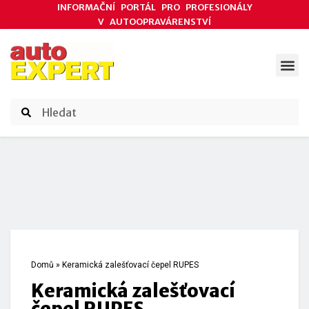
INFORMAČNÍ PORTÁL PRO PROFESIONÁLY
V AUTOOPRAVÁRENSTVÍ
ODBORNÉ ČLÁNKY
AKCE DODAVATELŮ
ČASOPIS AUTOEXPERT
Domů
»
Keramická zalešťovací čepel RUPES
Keramická zalešťovací
čepel RUPES