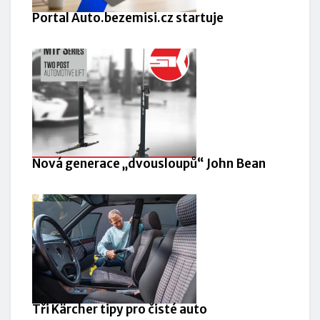
Portal Auto.bezemisi.cz startuje
Nová generace „dvousloupů“ John Bean
Tři Kärcher tipy pro čisté auto