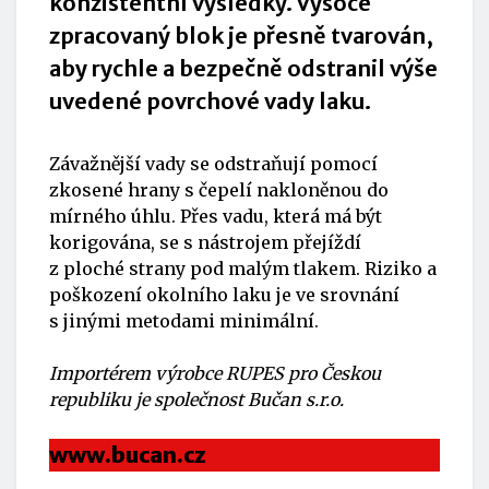
konzistentní výsledky. Vysoce
zpracovaný blok je přesně tvarován,
aby rychle a bezpečně odstranil výše
uvedené povrchové vady laku.
Závažnější vady se odstraňují pomocí
zkosené hrany s čepelí nakloněnou do
mírného úhlu. Přes vadu, která má být
korigována, se s nástrojem přejíždí
z ploché strany pod malým tlakem. Riziko a
poškození okolního laku je ve srovnání
s jinými metodami minimální.
Importérem výrobce RUPES pro Českou
republiku je společnost Bučan s.r.o.
www.bucan.cz