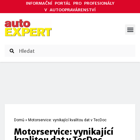
INFORMAČNÍ PORTÁL PRO PROFESIONÁLY
V AUTOOPRAVÁRENSTVÍ
ODBORNÉ ČLÁNKY
AKCE DODAVATELŮ
ČASOPIS AUTOEXPERT
Domů
»
Motorservice: vynikající kvalitou dat v TecDoc
Motorservice: vynikající
kvalitou dat v TecDoc