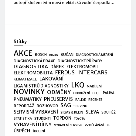
autopříslušenstvím nová elektrická vodní čerpadla
vhodná pro všechny modely Tesla,
Štítky
AKCE
BUČAN
BOSCH
DIAGNOSTICKÁ MĚŘENÍ
BRZDY
DIAGNOSTICKÁ PRAXE
DIAGNOSTICKÉ PŘÍPADY
DIAGNOSTIKA
ELEKTROMOBIL
DÁREK
FERDUS
INTERCARS
ELEKTROMOBILITA
LAKOVÁNÍ
KLIMATIZACE
LKQ
LIGA MISTRŮ DIAGNOSTIKY
NABÍJENÍ
NOVINKY
ODMĚNY
PALIVA
ODPRUŽENÍ
OLEJE
PNEUSERVIS
PNEUMATIKY
RALLYE
RECENZE
SAG
REPORTÁŽ
ROZHOVOR
SERVIND
SERVISNÍ VYBAVENÍ
SLEVA
SIEMS & KLEIN
SOUTĚŽ
TOPDON
STUDENTI
STATISTIKA
TOYOTA
VYBAVENÍ DÍLNY
VZDĚLÁVÁNÍ
VYBAVENÍ SERVISU
ZF
ÚSPĚCH
ŠKOLENÍ