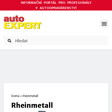
INFORMAČNÍ PORTÁL PRO PROFESIONÁLY
V AUTOOPRAVÁRENSTVÍ
ODBORNÉ ČLÁNKY
AKCE DODAVATELŮ
ČASOPIS AUTOEXPERT
Domů
»
rheinmetall
rheinmetall