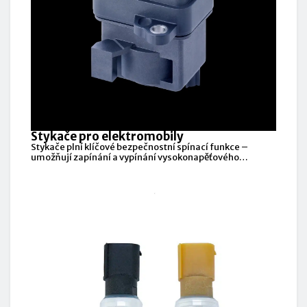
Stykače pro elektromobily
Stykače plní klíčové bezpečnostní spínací funkce –
umožňují zapínání a vypínání vysokonapěťového
systému, čímž zajišťují bezpečný