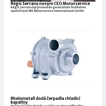
Régis Serrano novým CEO Motorservice
Régis Serrano byl jmenován generálním ředitelem
společnosti MS Motorservice International GmbH.
Rheinmetall dodá čerpadla chladicí
kapaliny
Počáteční objednávka se týká vysokonapěťového