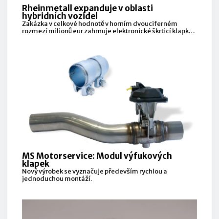
Rheinmetall expanduje v oblasti
hybridních vozidel
Zakázka v celkové hodnotě v horním dvouciferném
rozmezí milionů eur zahrnuje elektronické škrticí klapky a
delta
MS Motorservice: Modul výfukových
klapek
Nový výrobek se vyznačuje především rychlou a
jednoduchou montáží.