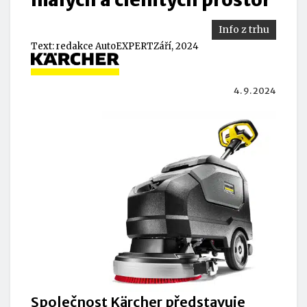
Info z trhu
Text:
redakce AutoEXPERT
Září, 2024
4. 9. 2024
Společnost Kärcher představuje