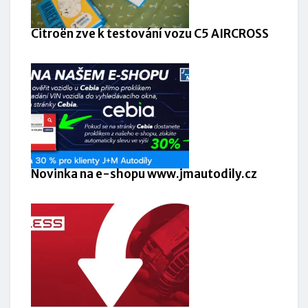
Citroën zve k testování vozu C5 AIRCROSS
Novinka na e-shopu www.jmautodily.cz