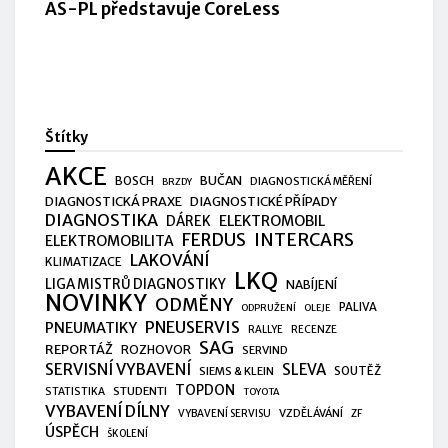
AS-PL představuje CoreLess
Štítky
AKCE
BUČAN
BOSCH
DIAGNOSTICKÁ MĚŘENÍ
BRZDY
DIAGNOSTICKÁ PRAXE
DIAGNOSTICKÉ PŘÍPADY
DIAGNOSTIKA
ELEKTROMOBIL
DÁREK
FERDUS
INTERCARS
ELEKTROMOBILITA
LAKOVÁNÍ
KLIMATIZACE
LKQ
LIGA MISTRŮ DIAGNOSTIKY
NABÍJENÍ
NOVINKY
ODMĚNY
PALIVA
ODPRUŽENÍ
OLEJE
PNEUSERVIS
PNEUMATIKY
RALLYE
RECENZE
SAG
REPORTÁŽ
ROZHOVOR
SERVIND
SERVISNÍ VYBAVENÍ
SLEVA
SIEMS & KLEIN
SOUTĚŽ
TOPDON
STUDENTI
STATISTIKA
TOYOTA
VYBAVENÍ DÍLNY
VZDĚLÁVÁNÍ
VYBAVENÍ SERVISU
ZF
ÚSPĚCH
ŠKOLENÍ