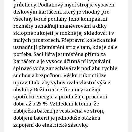
průchody. Podlahový mycí stroj je vybaven
diskovým kartáčem, který je vhodný pro
všechny tvrdé podlahy. Jeho kompaktní
rozměry usnadňují manévrování a díky
sklopné rukojeti je možné jej skladovat i v
malých prostorech. Přepravní kolečka také
usnadňují přemístění stroje tam, kde je dále
potřeba. Sací lišta je umístěna přímo za
kartáčem a je vysoce účinná při vysávání
špinavé vody, zanechává tak podlahu rychle
suchou a bezpečnou. Výšku rukojeti lze
upravit tak, aby vyhovovala vlastní výšce
obsluhy. Režim eco!efficiency snižuje
spotřebu energie a prodlužuje pracovní
dobu až o 25 %. Vzhledem k tomu, že
nabíječka baterií je vestavěna ve stroji,
dobíjení baterií je jednoduše otázkou
zapojení do elektrické zásuvky.