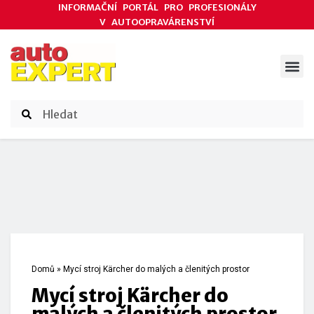
INFORMAČNÍ PORTÁL PRO PROFESIONÁLY
V AUTOOPRAVÁRENSTVÍ
ODBORNÉ ČLÁNKY
AKCE DODAVATELŮ
ČASOPIS AUTOEXPERT
Domů
»
Mycí stroj Kärcher do malých a členitých prostor
Mycí stroj Kärcher do
malých a členitých prostor