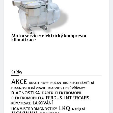
Motorservice: elektrický kompresor
klimatizace
Štítky
AKCE
BUČAN
BOSCH
DIAGNOSTICKÁ MĚŘENÍ
BRZDY
DIAGNOSTICKÁ PRAXE
DIAGNOSTICKÉ PŘÍPADY
DIAGNOSTIKA
ELEKTROMOBIL
DÁREK
FERDUS
INTERCARS
ELEKTROMOBILITA
LAKOVÁNÍ
KLIMATIZACE
LKQ
LIGA MISTRŮ DIAGNOSTIKY
NABÍJENÍ