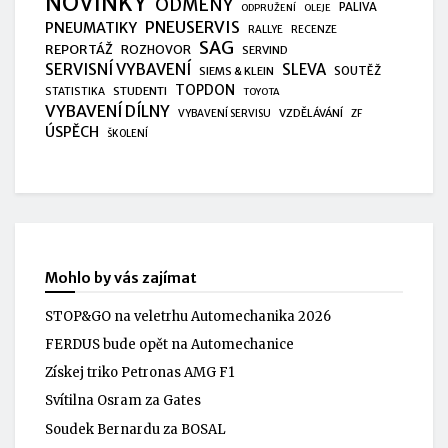
NOVINKY
ODMĚNY
PALIVA
ODPRUŽENÍ
OLEJE
PNEUSERVIS
PNEUMATIKY
RALLYE
RECENZE
SAG
REPORTÁŽ
ROZHOVOR
SERVIND
SERVISNÍ VYBAVENÍ
SLEVA
SIEMS & KLEIN
SOUTĚŽ
TOPDON
STUDENTI
STATISTIKA
TOYOTA
VYBAVENÍ DÍLNY
VZDĚLÁVÁNÍ
VYBAVENÍ SERVISU
ZF
ÚSPĚCH
ŠKOLENÍ
Mohlo by vás zajímat
STOP&GO na veletrhu Automechanika 2026
FERDUS bude opět na Automechanice
Získej triko Petronas AMG F1
Svítilna Osram za Gates
Soudek Bernardu za BOSAL