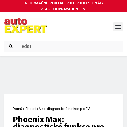
INFORMAČNÍ PORTÁL PRO PROFESIONÁLY
V AUTOOPRAVÁRENSTVÍ
ODBORNÉ ČLÁNKY
AKCE DODAVATELŮ
ČASOPIS AUTOEXPERT
Domů
»
Phoenix Max: diagnostické funkce pro EV
Phoenix Max:
diagnostické funkce pro