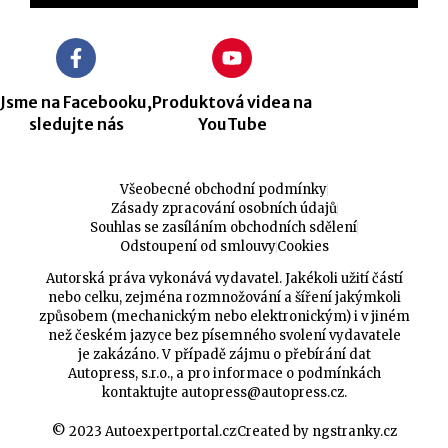
Jsme na Facebooku,
Produktová videa na
sledujte nás
YouTube
Všeobecné obchodní podmínky
Zásady zpracování osobních údajů
Souhlas se zasíláním obchodních sdělení
Odstoupení od smlouvy
Cookies
Autorská práva vykonává vydavatel. Jakékoli užití částí
nebo celku, zejména rozmnožování a šíření jakýmkoli
způsobem (mechanickým nebo elektronickým) i v jiném
než českém jazyce bez písemného svolení vydavatele
je zakázáno. V případě zájmu o přebírání dat
Autopress, s.r.o., a pro informace o podmínkách
kontaktujte
autopress@autopress.cz
.
© 2023 Autoexpertportal.cz
Created by ngstranky.cz