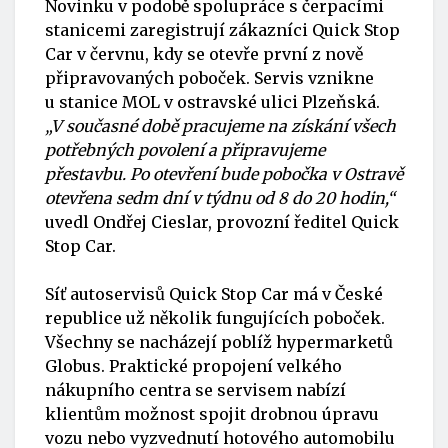
Novinku v podobě spolupráce s čerpacími
stanicemi zaregistrují zákazníci
Quick Stop
Car
v červnu, kdy se otevře první z nově
připravovaných poboček. Servis vznikne
u stanice
MOL
v ostravské ulici Plzeňská.
„V současné době pracujeme na získání všech
potřebných povolení a připravujeme
přestavbu. Po otevření bude pobočka v Ostravě
otevřena sedm dní v týdnu od 8 do 20 hodin,“
uvedl Ondřej Cieslar, provozní ředitel
Quick
Stop Car
.
Síť autoservisů
Quick Stop Car
má v České
republice už několik fungujících poboček.
Všechny se nacházejí poblíž hypermarketů
Globus. Praktické propojení velkého
nákupního centra se servisem nabízí
klientům možnost spojit drobnou úpravu
vozu nebo vyzvednutí hotového automobilu