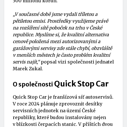
300 milionů korun.
„V současné době jsme vydali tříletou a
pětiletou emisi. Prostředky využijeme právě
na rozšíření sítě poboček na trhu v České
republice. Myslíme si, že kvalitní alternativa
cenově položená mezi autorizovanými a
garážovými servisy zde stále chybí, obzvláště
v menších městech je často problém kvalitní
servis najít,“
popsal vizi společnosti jednatel
Marek Zukal.
Quick Stop Car
O společnosti
Quick Stop Car
je franšízová síť autoservisů.
V roce 2024 plánuje zprovoznit desítky
servisních jednotek na území České
republiky, které budou instalovány nejen
v blízkosti čerpacích stanic. V příštích dvou