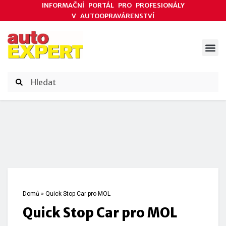
INFORMAČNÍ PORTÁL PRO PROFESIONÁLY
V AUTOOPRAVÁRENSTVÍ
ODBORNÉ ČLÁNKY
AKCE DODAVATELŮ
ČASOPIS AUTOEXPERT
Domů
»
Quick Stop Car pro MOL
Quick Stop Car pro MOL