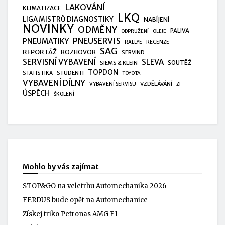
LAKOVÁNÍ
KLIMATIZACE
LKQ
LIGA MISTRŮ DIAGNOSTIKY
NABÍJENÍ
NOVINKY
ODMĚNY
PALIVA
ODPRUŽENÍ
OLEJE
PNEUSERVIS
PNEUMATIKY
RALLYE
RECENZE
SAG
REPORTÁŽ
ROZHOVOR
SERVIND
SERVISNÍ VYBAVENÍ
SLEVA
SIEMS & KLEIN
SOUTĚŽ
TOPDON
STUDENTI
STATISTIKA
TOYOTA
VYBAVENÍ DÍLNY
VZDĚLÁVÁNÍ
VYBAVENÍ SERVISU
ZF
ÚSPĚCH
ŠKOLENÍ
Mohlo by vás zajímat
STOP&GO na veletrhu Automechanika 2026
FERDUS bude opět na Automechanice
Získej triko Petronas AMG F1