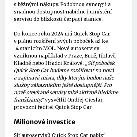
s běžnými nákupy. Podobnou synergii a
snadnou dostupnost nabídne i umístění
servisu do blízkosti čerpací stanice.
Do konce roku 2024 má
Quick Stop Car
v plánu rozšíření svých poboček až ke
14 stanicím
MOL
. Nové autoservisy
vzniknou například v Praze, Brně, Jihlavě,
Kladně nebo Hradci Králové.
„Síť poboček
Quick Stop Car
budeme rozšiřovat na nová
a zajímavá místa, díky kterým budou naše
služby zákazníkům ještě dostupnější. Pro
nově otevírané servisy také aktivně hledáme
franšízanty,“
vysvětlil Ondřej Cieslar,
provozní ředitel
Quick Stop Car
.
Milionové investice
Síť autoservisů
Quick Stop Car
nabízí