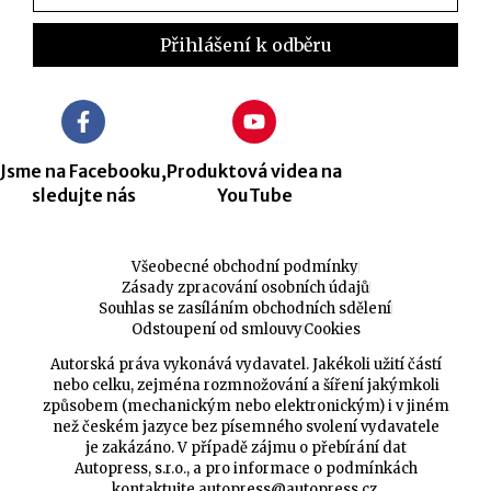
Jsme na Facebooku,
Produktová videa na
sledujte nás
YouTube
Všeobecné obchodní podmínky
Zásady zpracování osobních údajů
Souhlas se zasíláním obchodních sdělení
Odstoupení od smlouvy
Cookies
Autorská práva vykonává vydavatel. Jakékoli užití částí
nebo celku, zejména rozmnožování a šíření jakýmkoli
způsobem (mechanickým nebo elektronickým) i v jiném
než českém jazyce bez písemného svolení vydavatele
je zakázáno. V případě zájmu o přebírání dat
Autopress, s.r.o., a pro informace o podmínkách
kontaktujte
autopress@autopress.cz
.