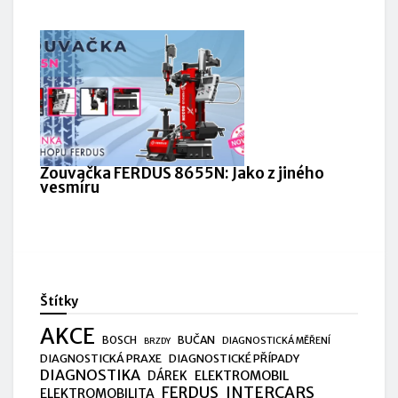
Zouvačka FERDUS 8655N: Jako z jiného
vesmíru
Štítky
AKCE
BUČAN
BOSCH
DIAGNOSTICKÁ MĚŘENÍ
BRZDY
DIAGNOSTICKÁ PRAXE
DIAGNOSTICKÉ PŘÍPADY
DIAGNOSTIKA
ELEKTROMOBIL
DÁREK
FERDUS
INTERCARS
ELEKTROMOBILITA