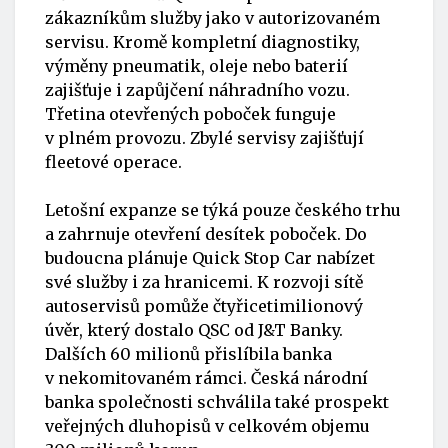
zákazníkům služby jako v autorizovaném
servisu. Kromě kompletní diagnostiky,
výměny pneumatik, oleje nebo baterií
zajišťuje i zapůjčení náhradního vozu.
Třetina otevřených poboček funguje
v plném provozu. Zbylé servisy zajišťují
fleetové operace.
Letošní expanze se týká pouze českého trhu
a zahrnuje otevření desítek poboček. Do
budoucna plánuje
Quick Stop Car
nabízet
své služby i za hranicemi. K rozvoji sítě
autoservisů pomůže čtyřicetimilionový
úvěr, který dostalo QSC od J&T Banky.
Dalších 60 milionů přislíbila banka
v nekomitovaném rámci. Česká národní
banka společnosti schválila také prospekt
veřejných dluhopisů v celkovém objemu