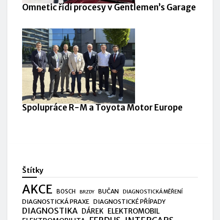
Omnetic řídí procesy v Gentlemen’s Garage
Spolupráce R-M a Toyota Motor Europe
Štítky
AKCE
BUČAN
BOSCH
DIAGNOSTICKÁ MĚŘENÍ
BRZDY
DIAGNOSTICKÁ PRAXE
DIAGNOSTICKÉ PŘÍPADY
DIAGNOSTIKA
ELEKTROMOBIL
DÁREK