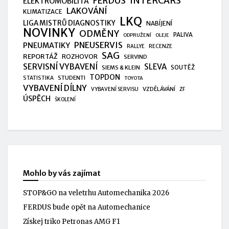
FERDUS
INTERCARS
ELEKTROMOBILITA
LAKOVÁNÍ
KLIMATIZACE
LKQ
LIGA MISTRŮ DIAGNOSTIKY
NABÍJENÍ
NOVINKY
ODMĚNY
PALIVA
ODPRUŽENÍ
OLEJE
PNEUSERVIS
PNEUMATIKY
RALLYE
RECENZE
SAG
REPORTÁŽ
ROZHOVOR
SERVIND
SERVISNÍ VYBAVENÍ
SLEVA
SIEMS & KLEIN
SOUTĚŽ
TOPDON
STUDENTI
STATISTIKA
TOYOTA
VYBAVENÍ DÍLNY
VZDĚLÁVÁNÍ
VYBAVENÍ SERVISU
ZF
ÚSPĚCH
ŠKOLENÍ
Mohlo by vás zajímat
STOP&GO na veletrhu Automechanika 2026
FERDUS bude opět na Automechanice
Získej triko Petronas AMG F1