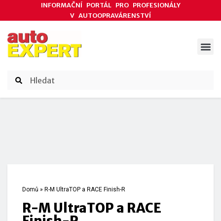
INFORMAČNÍ PORTÁL PRO PROFESIONÁLY
V AUTOOPRAVÁRENSTVÍ
ODBORNÉ ČLÁNKY
AKCE DODAVATELŮ
ČASOPIS AUTOEXPERT
Domů
»
R-M UltraTOP a RACE Finish-R
R-M UltraTOP a RACE
Finish-R