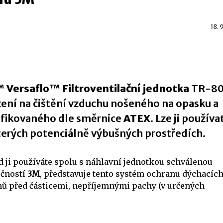
18. 
™
Versaflo
™
Filtroventilační jednotka
TR-80
zení na čištění vzduchu nošeného na opasku a
ifikovaného dle směrnice
ATEX
. Lze ji používat
erých potenciálně výbušných prostředích.
 ji používáte spolu s náhlavní jednotkou schválenou
ečností
3M
, představuje tento systém ochranu dýchacíc
ů před částicemi, nepříjemnými pachy (v určených