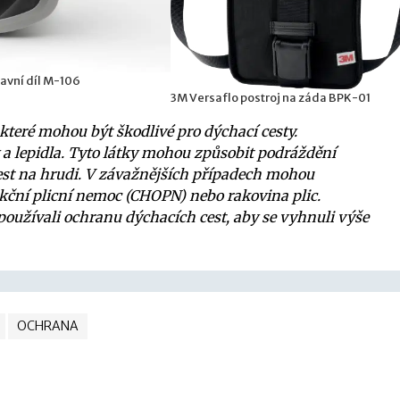
avní díl M-106
3M Versaflo postroj na záda BPK-01
které mohou být škodlivé pro dýchací cesty.
ly a lepidla. Tyto látky mohou způsobit podráždění
olest na hrudi. V závažnějších případech mohou
rukční plicní nemoc (CHOPN) nebo rakovina plic.
používali ochranu dýchacích cest, aby se vyhnuli výše
OCHRANA