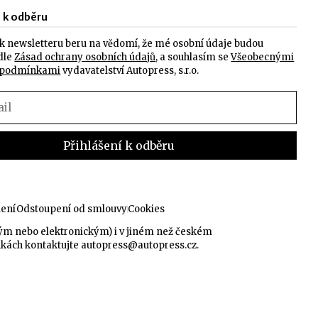
e k odběru
k newsletteru beru na vědomí, že mé osobní údaje budou
dle
Zásad ochrany osobních údajů
, a souhlasím se
Všeobecnými
 podmínkami
vydavatelství Autopress, s.r.o.
lení
Odstoupení od smlouvy
Cookies
kým nebo elektronickým) i v jiném než českém
nkách kontaktujte
autopress@autopress.cz
.