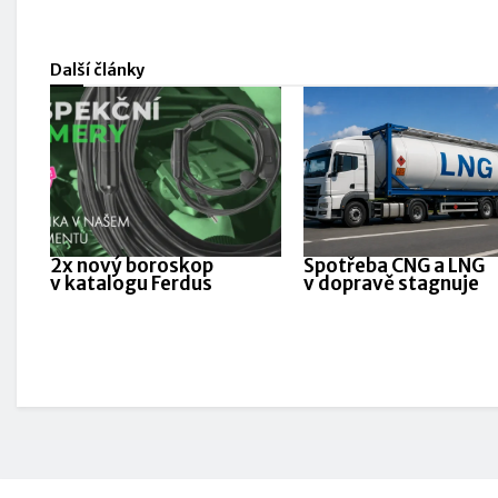
Další články
2x nový boroskop
Spotřeba CNG a LNG
v katalogu Ferdus
v dopravě stagnuje