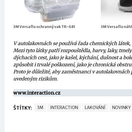
3M Versaflo ochranný vak TR-681
3M Versaflo náhl
V autolakovnách se používá řada chemických látek, 
Mezi tyto látky patří rozpouštědla, barvy, laky, tme
dýchacích cest, jako je kašel, kýchání, dušnost a b
způsobit i trvalé poškození, jako je chronická obst
Proto je důležité, aby zaměstnanci v autolakovnách 
uvedeným rizikům.
www.interaction.cz
ŠTÍTKY:
3M
INTERACTION
LAKOVÁNÍ
NOVINKY