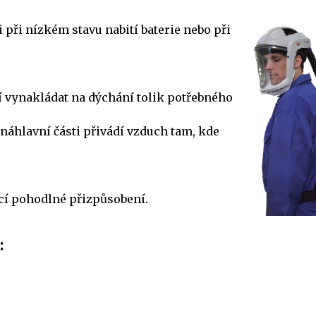
 při nízkém stavu nabití baterie nebo při
í vynakládat na dýchání tolik potřebného
áhlavní části přivádí vzduch tam, kde
cí pohodlné přizpůsobení.
: