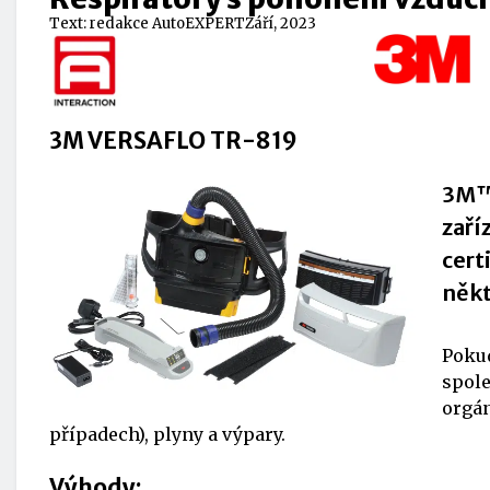
Text:
redakce AutoEXPERT
Září, 2023
3M VERSAFLO TR-819
3M
zaří
cert
někt
Pokud
spol
orgán
případech), plyny a výpary.
Výhody: