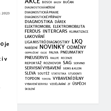
AKCE
BUČAN
BOSCH
BRZDY
DIAGNOSTICKÁ MĚŘENÍ
DIAGNOSTICKÁ PRAXE
9. 2023
DIAGNOSTICKÉ PŘÍPADY
DIAGNOSTIKA
DÁREK
ELEKTROMOBIL
ELEKTROMOBILITA
FERDUS
INTERCARS
KLIMATIZACE
LAKOVÁNÍ
LKQ
LIGA MISTRŮ DIAGNOSTIKY
0 je
NOVINKY
ODMĚNY
NABÍJENÍ
PNEUMATIKY
PALIVA
ODPRUŽENÍ
OLEJE
PNEUSERVIS
 i v
RALLYE
RECENZE
SAG
REPORTÁŽ
ROZHOVOR
SERVIND
SERVISNÍ VYBAVENÍ
SIEMS & KLEIN
SLEVA
SOUTĚŽ
STUDENTI
STATISTIKA
VYBAVENÍ DÍLNY
TOPDON
TOYOTA
ÚSPĚCH
VZDĚLÁVÁNÍ
VYBAVENÍ SERVISU
ZF
h
ŠKOLENÍ