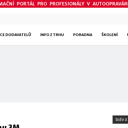
MAČNÍ PORTÁL PRO PROFESIONÁLY V AUTOOPRAVÁR
CE DODAVATELŮ
INFO Z TRHU
PORADNA
ŠKOLENÍ
Info z
hu 3M