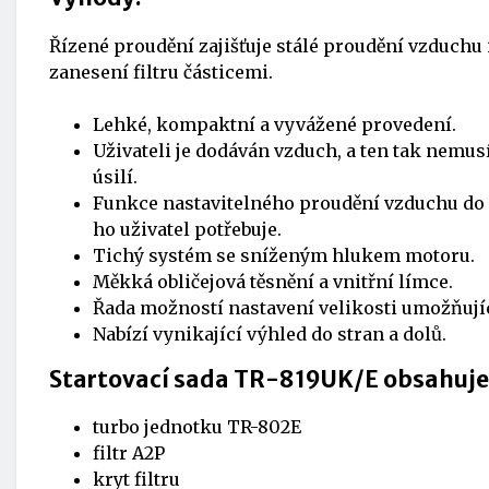
Řízené proudění zajišťuje stálé proudění vzduchu i
zanesení filtru částicemi.
Lehké, kompaktní a vyvážené provedení.
Uživateli je dodáván vzduch, a ten tak nemus
úsilí.
Funkce nastavitelného proudění vzduchu do n
ho uživatel potřebuje.
Tichý systém se sníženým hlukem motoru.
Měkká obličejová těsnění a vnitřní límce.
Řada možností nastavení velikosti umožňují
Nabízí vynikající výhled do stran a dolů.
Startovací sada TR-819UK/E obsahuje
turbo jednotku TR-802E
filtr A2P
kryt filtru