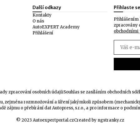
Další odkazy
Přihlaste s
Kontakty
Přihlášením 
O nás
zpracovány 
AutoEXPERT Academy
obchodními
Přihlášení
ady zpracování osobních údajů
Souhlas se zasíláním obchodních sdě
celku, zejména rozmnožování a šíření jakýmkoli způsobem (mechanic
dě zájmu o přebírání dat Autopress, s.r.o., a pro informace o podmí
© 2023 Autoexpertportal.cz
Created by ngstranky.cz