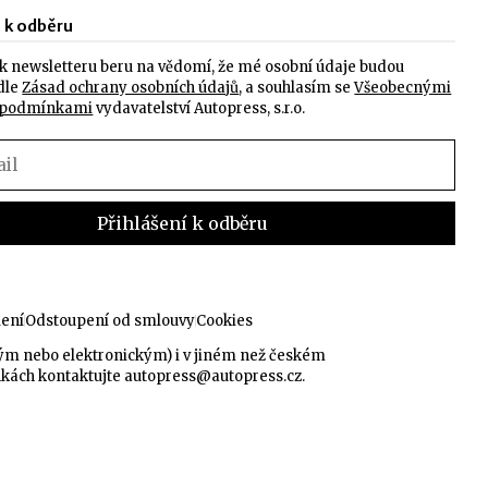
e k odběru
k newsletteru beru na vědomí, že mé osobní údaje budou
dle
Zásad ochrany osobních údajů
, a souhlasím se
Všeobecnými
 podmínkami
vydavatelství Autopress, s.r.o.
lení
Odstoupení od smlouvy
Cookies
kým nebo elektronickým) i v jiném než českém
nkách kontaktujte
autopress@autopress.cz
.