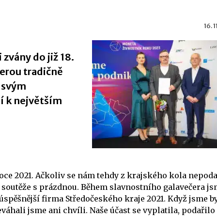
16. 
zvány do již 18.
erou tradičně
e svým
í k největším
roce 2021. Ačkoliv se nám tehdy z krajského kola nepoda
e soutěže s prázdnou. Během slavnostního galavečera j
spěšnější firma Středočeského kraje 2021. Když jsme by
eváhali jsme ani chvíli. Naše účast se vyplatila, podařilo