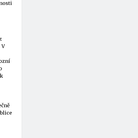
nosti
z
 V
vozní
o
 k
ečně
blice