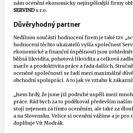
nám ocenění ekonomicky nejúspěšnější firmy obháj
SERVIND
s.r.o.
Důvěryhodný partner
Nedílnou součástí hodnocení firem je také tzv. „s
hodnocení těchto ukazatelů vyšla společnost Serv
ekonomické a finanční úspěšnosti jsou zohledněny 
běžná likvidita, pohotová likvidita a celková zadlu
marže a produktivita práce a řada dalších. Stručně
oceněné společnosti se řadí mezi maximálně důvě
obchodní spolupráci. A to jak ve vztahu k zákazn
„Jsem hrdý, že jsme již podruhé uspěli mezi mnoh
práce. Rád bych za to poděkoval především naším
stojí nejenom za tímto oceněním, ale také za dl
a na Slovensku. Velice si ocenění vážíme a je pro 
doplňuje Vít Modrák.