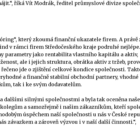
it.“, říká Vít Modrák, ředitel průmyslové divize společ
córing“, který zkoumá finanční ukazatele firem. A právě 
ind v rámci firem Středočeského kraje podruhé nejlépe.
parametry jako rentabilita vlastního kapitálu a aktiv,
ženost, ale i jejich struktura, obrátka aktiv z tržeb, pro
 řečeno jde o zjištění celkové kondice společnosti. Takt
ryhodné a finančně stabilní obchodní partnery, vhodné
íkům, tak i ke svým dodavatelům.
a dalšími silnými společnostmi a byla tak oceněna naše
 kolegům a samozřejmě i našim zákazníkům, kteří spol
ouhodobým úspěchem naší společnosti u nás v České repu
nás závazkem a zároveň výzvou i v naší další činnosti.“,