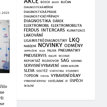
AKCE
BUČAN
BOSCH
BRZDY
DIAGNOSTICKÁ MĚŘENÍ
DIAGNOSTICKÁ PRAXE
11. 2023
DIAGNOSTICKÉ PŘÍPADY
DIAGNOSTIKA
DÁREK
ELEKTROMOBIL
ELEKTROMOBILITA
FERDUS
INTERCARS
KLIMATIZACE
LAKOVÁNÍ
LKQ
LIGA MISTRŮ DIAGNOSTIKY
NOVINKY
ODMĚNY
NABÍJENÍ
PNEUMATIKY
PALIVA
ODPRUŽENÍ
OLEJE
PNEUSERVIS
RALLYE
RECENZE
SAG
REPORTÁŽ
ROZHOVOR
SERVIND
SERVISNÍ VYBAVENÍ
SIEMS & KLEIN
SLEVA
SOUTĚŽ
STUDENTI
STATISTIKA
VYBAVENÍ DÍLNY
TOPDON
TOYOTA
ÚSPĚCH
VZDĚLÁVÁNÍ
VYBAVENÍ SERVISU
ZF
řilo
ŠKOLENÍ
sme
li
 se