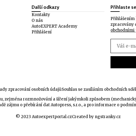
Další odkazy
Přihlaste s
Kontakty
Přihlášením 
O nás
zpracovány 
AutoEXPERT Academy
obchodními
Přihlášení
ady zpracování osobních údajů
Souhlas se zasíláním obchodních sdě
celku, zejména rozmnožování a šíření jakýmkoli způsobem (mechanic
dě zájmu o přebírání dat Autopress, s.r.o., a pro informace o podmí
© 2023 Autoexpertportal.cz
Created by ngstranky.cz