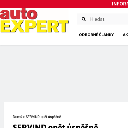
INFOR
ODBORNÉ ČLÁNKY
AK
Domů
»
SERVIND opět úspěšně
SERVIND opět úspěšně