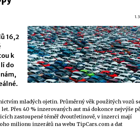
1.
ů 16,2
ě
tou k
li do
cenám,
eálné.
ictvím mladých ojetin. Průměrný věk použitých vozů s
et. Přes 40 % inzerovaných aut má dokonce nejvýše pět
nicích zastoupené téměř dvoutřetinově, v inzerci mají
dnoho milionu inzerátů na webu
T
ipCars.com
a dat