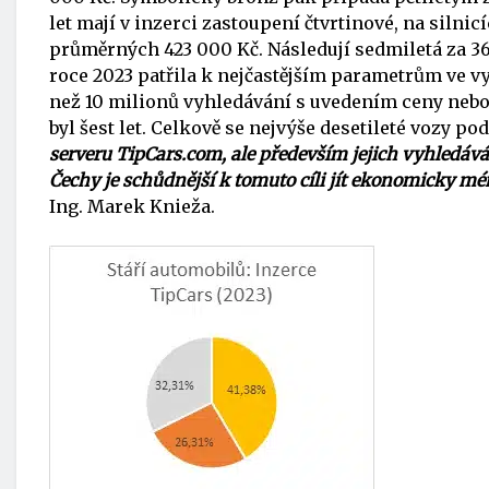
let mají v inzerci zastoupení čtvrtinové, na silnicí
průměrných 423 000 Kč. Následují sedmiletá za 367
roce 2023 patřila k nejčastějším parametrům ve v
než 10 milionů vyhledávání s uvedením ceny nebo 
byl šest let. Celkově se nejvýše desetileté vozy po
serveru TipCars.com, ale především jejich vyhledává
Čechy je schůdnější k tomuto cíli jít ekonomicky mé
Ing. Marek Knieža.