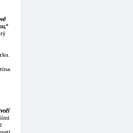
ově
nu,“
erý
rku.
tina.
voří
šími
2
eseti