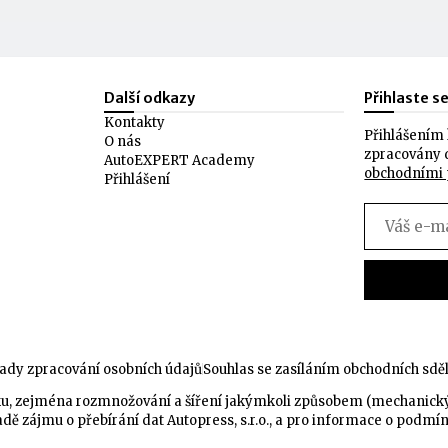
Další odkazy
Přihlaste s
Kontakty
Přihlášením 
O nás
zpracovány 
AutoEXPERT Academy
obchodními
Přihlášení
ady zpracování osobních údajů
Souhlas se zasíláním obchodních sdě
celku, zejména rozmnožování a šíření jakýmkoli způsobem (mechanic
dě zájmu o přebírání dat Autopress, s.r.o., a pro informace o podmí