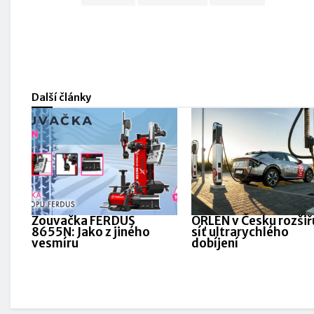
Další články
Zouvačka FERDUS
ORLEN v Česku rozšiř
8655N: Jako z jiného
síť ultrarychlého
vesmíru
dobíjení