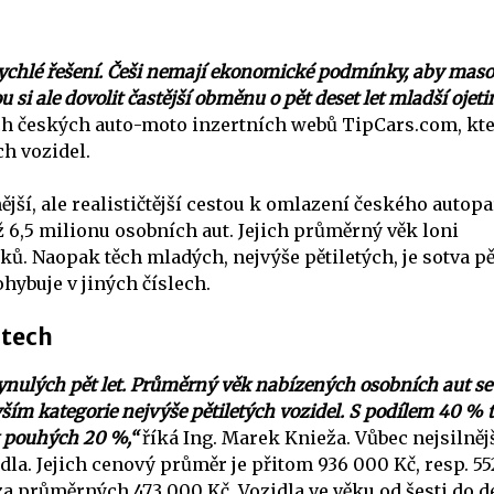
rychlé řešení. Češi nemají ekonomické podmínky, aby mas
si ale dovolit častější obměnu o pět deset let mladší ojeti
ších českých auto-moto inzertních webů
T
ipCars.com
, kt
ch vozidel.
ší, ale realističtější cestou k omlazení českého autopa
ž 6,5 milionu osobních aut. Jejich průměrný věk loni
roků. Naopak těch mladých, nejvýše pětiletých, je sotva pě
hybuje v jiných číslech.
utech
lynulých pět let. Průměrný věk nabízených osobních aut se
ším kategorie nejvýše pětiletých vozidel. S podílem 40 % t
k pouhých 20 %,“
říká Ing. Marek Knieža. Vůbec nejsilněj
idla. Jejich cenový průměr je přitom 936 000 Kč, resp. 55
a průměrných 473 000 Kč. Vozidla ve věku od šesti do d