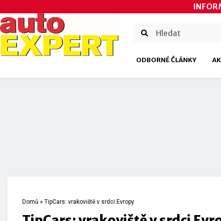
INFOR
ODBORNÉ ČLÁNKY
AK
Domů
»
TipCars: vrakoviště v srdci Evropy
TipCars: vrakoviště v srdci Evr