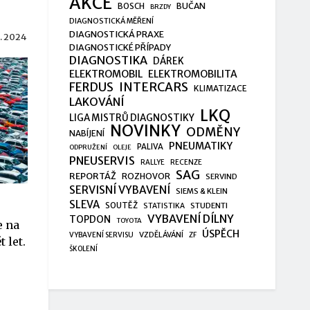
AKCE
BUČAN
BOSCH
BRZDY
DIAGNOSTICKÁ MĚŘENÍ
DIAGNOSTICKÁ PRAXE
 3. 2024
DIAGNOSTICKÉ PŘÍPADY
DIAGNOSTIKA
DÁREK
ELEKTROMOBIL
ELEKTROMOBILITA
FERDUS
INTERCARS
KLIMATIZACE
LAKOVÁNÍ
LKQ
LIGA MISTRŮ DIAGNOSTIKY
NOVINKY
ODMĚNY
NABÍJENÍ
PNEUMATIKY
PALIVA
ODPRUŽENÍ
OLEJE
PNEUSERVIS
RALLYE
RECENZE
SAG
REPORTÁŽ
ROZHOVOR
SERVIND
SERVISNÍ VYBAVENÍ
SIEMS & KLEIN
SLEVA
SOUTĚŽ
STUDENTI
STATISTIKA
VYBAVENÍ DÍLNY
TOPDON
TOYOTA
e na
ÚSPĚCH
VZDĚLÁVÁNÍ
VYBAVENÍ SERVISU
ZF
 let.
ŠKOLENÍ