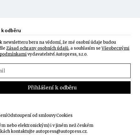
e k odběru
k newsletteru beru na vědomí, že mé osobní údaje budou
dle
Zásad ochrany osobních údajů
, a souhlasím se
Všeobecnými
 podmínkami
vydavatelství Autopress, s.r.o.
lení
Odstoupení od smlouvy
Cookies
kým nebo elektronickým) i v jiném než českém
nkách kontaktujte
autopress@autopress.cz
.