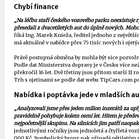
Chybí finance
„Na léčbu staří českého vozového parku neexistuje 
přesedali z dvacetiletých aut do úplně nových. Mohou 
říká Ing. Marek Knieža, ředitel jednoho z největ
má aktuálně v nabídce přes 75 tisíc nových i ojetý
Právě postupná obměna by mohla být sice pozvolněj
Podle dat Ministerstva dopravy je v Česku více ne
překročil 16 let. Dvě třetiny jsou přitom starší 11 
Trh s ojetinami se podle dat webu TipCars.com po
Nabídka i poptávka jede v mladších a
„Analyzovali jsme přes jeden milion inzerátů za up
pravidelně pohybuje kolem osmi let. Hitem je předev
nejpočetnější skupinu. Na silnicích jim patří naopa
jednotlivými ročníky jsou jednoletá a čtyřletá voz
000 Kč. Symbolický bronz pak připadá pětiletým z