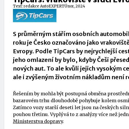
Text:
redakce AutoEXPERT
Únor, 2024
S průměrným stářím osobních automobil
roku je Česko označováno jako vrakovišt
Evropy. Podle TipCars by nejrychlejší ces
jeho omlazení by bylo, kdyby Češi přesed
nových aut. To ale kvůli jejich vysokým 
ale i zvýšeným životním nákladům není r
Řešením by mohla být postupná obměna prostředn
bazarovém trhu dlouhodobě pohybuje kolem osmi l
Zatímco vozy starší deseti let jsou na českých sil
pouhou třetinu. Vyplývá to z analýzy více než je
Ministerstva dopravy
.