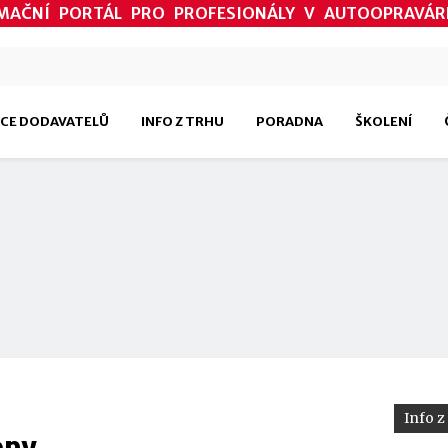
MAČNÍ PORTÁL PRO PROFESIONÁLY V AUTOOPRAVÁR
CE DODAVATELŮ
INFO Z TRHU
PORADNA
ŠKOLENÍ
Info z
opy