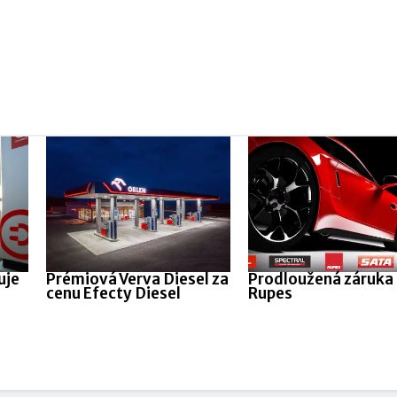
uje
Prémiová Verva Diesel za
Prodloužená záruka
cenu Efecty Diesel
Rupes