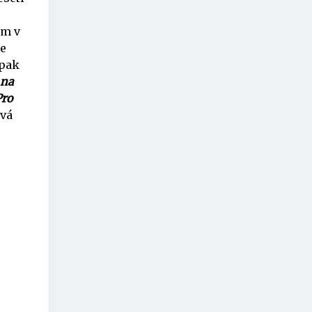
om v
ce
 pak
 na
Pro
vá