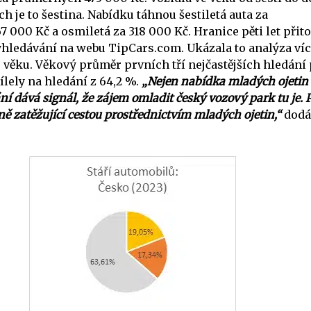
ch je to šestina. Nabídku táhnou šestiletá auta za
 000 Kč a osmiletá za 318 000 Kč. Hranice pěti let přit
yhledávání na webu TipCars.com. Ukázala to analýza ví
věku. Věkový průměr prvních tří nejčastějších hledání
dílely na hledání z 64,2 %.
„Nejen nabídka mladých ojetin
ní dává signál, že zájem omladit český vozový park tu je. 
ně zatěžující cestou prostřednictvím mladých ojetin,“
dodá