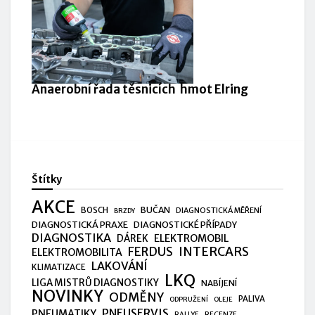
Anaerobní řada těsnicích hmot Elring
Štítky
AKCE
BUČAN
BOSCH
DIAGNOSTICKÁ MĚŘENÍ
BRZDY
DIAGNOSTICKÁ PRAXE
DIAGNOSTICKÉ PŘÍPADY
DIAGNOSTIKA
ELEKTROMOBIL
DÁREK
FERDUS
INTERCARS
ELEKTROMOBILITA
LAKOVÁNÍ
KLIMATIZACE
LKQ
LIGA MISTRŮ DIAGNOSTIKY
NABÍJENÍ
NOVINKY
ODMĚNY
PALIVA
ODPRUŽENÍ
OLEJE
PNEUSERVIS
PNEUMATIKY
RALLYE
RECENZE