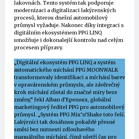
lakovnách. Tento systém tak podporuje
modernizaci a digitalizaci lakýrenských
procesů, kterou dnešní automobilový
průmysl vyžaduje. Nakonec díky integraci s
digitálním ekosystémem PPG LINQ
umožňuje i dokonalejší kontrolu nad celým
procesem přípravy.
„Digitální ekosystém PPG LINQ a systém
automatického míchání PPG MOONWALK
transformovaly identifikaci a míchání barev
v opravárenském průmyslu, ale závěrečný
krok míchání zůstal do značné míry beze
změny,“ řekl Alban d’Epenoux, globální
marketingový ředitel PPG pro automobilový
průmysl. „Systém PPG Mix‘n’Shake toto řeší.
Lakýrníci tak dosáhnou pokaždé přesné
směsi bez nutnosti zdlouhavého
manuálního míchání, čímž ušetří čas pro