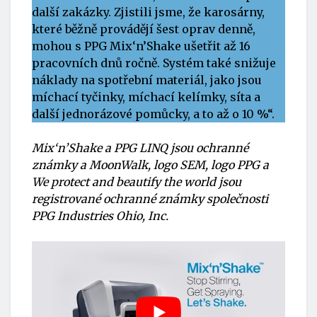
další zakázky. Zjistili jsme, že karosárny,
které běžně provádějí šest oprav denně,
mohou s PPG Mix‘n’Shake ušetřit až 16
pracovních dnů ročně. Systém také snižuje
náklady na spotřební materiál, jako jsou
míchací tyčinky, míchací kelímky, síta a
další jednorázové pomůcky, a to až o 10 %“.
Mix‘n’Shake a PPG LINQ jsou ochranné
známky a MoonWalk, logo SEM, logo PPG a
We protect and beautify the world jsou
registrované ochranné známky společnosti
PPG Industries Ohio, Inc.