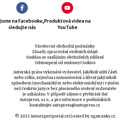
Jsme na Facebooku,
Produktová videa na
sledujte nás
YouTube
Všeobecné obchodní podmínky
Zásady zpracování osobních údajů
Souhlas se zasíláním obchodních sdělení
Odstoupení od smlouvy
Cookies
Autorská práva vykonává vydavatel. Jakékoli užití částí
nebo celku, zejména rozmnožování a šíření jakýmkoli
způsobem (mechanickým nebo elektronickým) i v jiném
než českém jazyce bez písemného svolení vydavatele
je zakázáno. V případě zájmu o přebírání dat
Autopress, s.r.o., a pro informace o podmínkách
kontaktujte
autopress@autopress.cz
.
© 2023 Autoexpertportal.cz
Created by ngstranky.cz