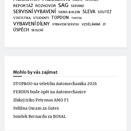
SAG
REPORTÁŽ
ROZHOVOR
SERVIND
SERVISNÍ VYBAVENÍ
SLEVA
SIEMS & KLEIN
SOUTĚŽ
TOPDON
STUDENTI
STATISTIKA
TOYOTA
VYBAVENÍ DÍLNY
VZDĚLÁVÁNÍ
VYBAVENÍ SERVISU
ZF
ÚSPĚCH
ŠKOLENÍ
Mohlo by vás zajímat
STOP&GO na veletrhu Automechanika 2026
FERDUS bude opět na Automechanice
Získej triko Petronas AMG F1
Svítilna Osram za Gates
Soudek Bernardu za BOSAL