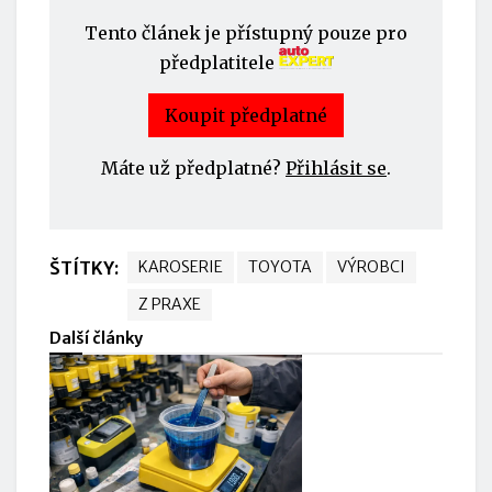
Tento článek je přístupný pouze pro
předplatitele
Koupit předplatné
Máte už předplatné?
Přihlásit se
.
ŠTÍTKY:
KAROSERIE
TOYOTA
VÝROBCI
Z PRAXE
Další články