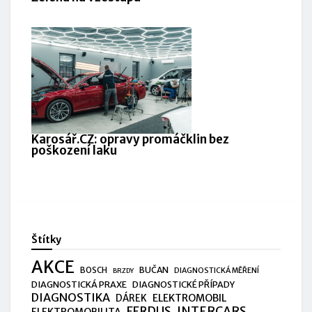
Karosář.CZ: opravy promáčklin bez
poškození laku
Štítky
AKCE
BUČAN
BOSCH
DIAGNOSTICKÁ MĚŘENÍ
BRZDY
DIAGNOSTICKÁ PRAXE
DIAGNOSTICKÉ PŘÍPADY
DIAGNOSTIKA
ELEKTROMOBIL
DÁREK
FERDUS
INTERCARS
ELEKTROMOBILITA