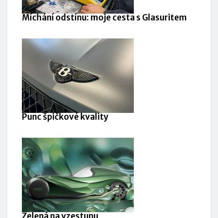
Míchání odstínu: moje cesta s Glasuritem
Punc špičkové kvality
Zelená na vzestupu