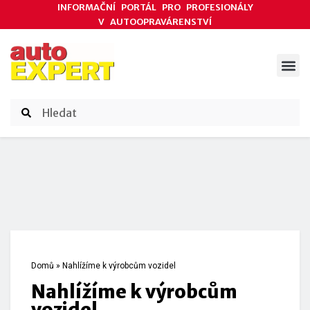
INFORMAČNÍ PORTÁL PRO PROFESIONÁLY
V AUTOOPRAVÁRENSTVÍ
ODBORNÉ ČLÁNKY
AKCE DODAVATELŮ
ČASOPIS AUTOEXPERT
Domů
»
Nahlížíme k výrobcům vozidel
Nahlížíme k výrobcům
vozidel