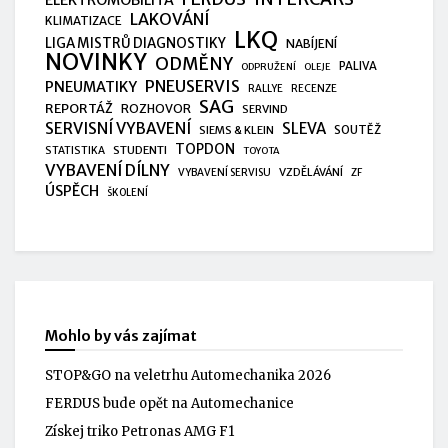
LAKOVÁNÍ
KLIMATIZACE
LKQ
LIGA MISTRŮ DIAGNOSTIKY
NABÍJENÍ
NOVINKY
ODMĚNY
PALIVA
ODPRUŽENÍ
OLEJE
PNEUSERVIS
PNEUMATIKY
RALLYE
RECENZE
SAG
REPORTÁŽ
ROZHOVOR
SERVIND
SERVISNÍ VYBAVENÍ
SLEVA
SIEMS & KLEIN
SOUTĚŽ
TOPDON
STUDENTI
STATISTIKA
TOYOTA
VYBAVENÍ DÍLNY
VZDĚLÁVÁNÍ
VYBAVENÍ SERVISU
ZF
ÚSPĚCH
ŠKOLENÍ
Mohlo by vás zajímat
STOP&GO na veletrhu Automechanika 2026
FERDUS bude opět na Automechanice
Získej triko Petronas AMG F1