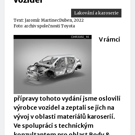
Lakování a karoserie
Text:
Jaromír Martinec
Duben, 2022
Foto: archiv společnosti Toyota
V rámci
přípravy tohoto vydání jsme oslovili
výrobce vozidel a zeptali se jich na
vývoj v oblasti materiálů karoserií.
Ve spolupráci s technickým
konzultantem pro oblast Body &