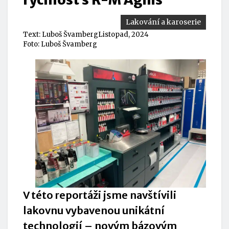
Lakování a karoserie
Text:
Luboš Švamberg
Listopad, 2024
Foto: Luboš Švamberg
V této reportáži jsme navštívili
lakovnu vybavenou unikátní
technologií – novým bázovým