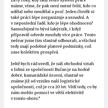
Za ty roky, kdy tady tento systém práce
máme, víme, že pak není nutné řešit, kdo co
udělal nebo neudělal a proč. Jeden člověk si
také práci lépe zorganizuje a usnadní. A
v neposlední řadě, kdo je lépe ohodnocen?
Samozřejmě to bývá lakýrník, i když
přípravář odvede mnohdy více práce. Tento
nešvar jsme tím vlastně odbourali, a všichni
tedy mají podobné platové podmínky, což
zase kolektivu prospívá.
Ještě bych rád uvedl, že náš obchodní vztah
s lidmi ze společnosti Bučan je na hodně
dobré, kamarádské úrovni, vlastně se
známe již od vzniku naší logistické
společnosti, což je cca 20 let. Vědí tedy, co by
nám mohlo pomoci ve větší efektivitě
v tomto oboru.“