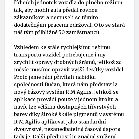
řídicích jednotek vozidla do plného režimu
tak, aby mohli auta předat rovnou
zákazníkovi a nemuseli se těmito
dodatečnými pracemi zdržovat. O to se stará
náš tým přibližně 50 zaměstnanců.
Vzhledem ke stále rychlejšímu režimu
transportu vozidel potřebujeme i my
zrychlit opravy drobných šrámů, jelikož za
měsíc musíme opravit vyšší desítky vozidel.
Proto jsme rádi přivítali nabídku
společnosti Bučan, která nám představila
nový bázový systém R-M Agilis. Jelikož se
aplikace provádí pouze v jednom kroku a
navíc lze většinu dostupných třívrstvých
barev díky široké škále pigmentů v systému
R-M Agilis aplikovat jako standardní
dvouvrstvé, nezanedbatelná časová úspora
tady je. Další předností je značné snížení