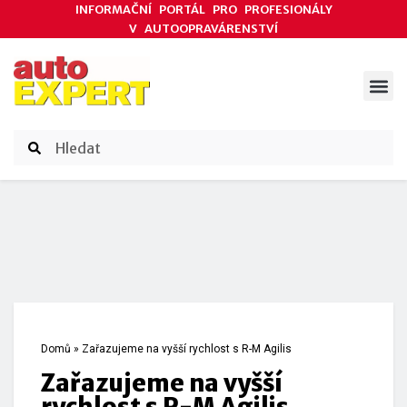
INFORMAČNÍ PORTÁL PRO PROFESIONÁLY
V AUTOOPRAVÁRENSTVÍ
ODBORNÉ ČLÁNKY
AKCE DODAVATELŮ
ČASOPIS AUTOEXPERT
Domů
»
Zařazujeme na vyšší rychlost s R-M Agilis
Zařazujeme na vyšší
rychlost s R-M Agilis