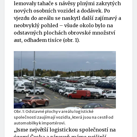
lemovaly tahače s návěsy plnými zakrytých
nových osobních vozidel a dodávek. Po
vjezdu do areálu se naskytl další zajímavý a
neobvyklý pohled – všude okolo bylo na
odstavných plochách obrovské množství
aut, odhadem tisíce (obr. 1).
Obr. 1: Odstavné plochy v areálu logistické
společnosti zaujímají vozidla, která jsou na cestě od
automobilky k importérovi.
„Jsme největší logistickou společností na