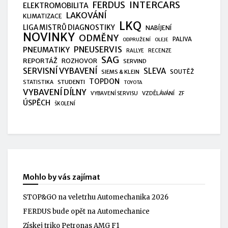
FERDUS
INTERCARS
ELEKTROMOBILITA
LAKOVÁNÍ
KLIMATIZACE
LKQ
LIGA MISTRŮ DIAGNOSTIKY
NABÍJENÍ
NOVINKY
ODMĚNY
PALIVA
ODPRUŽENÍ
OLEJE
PNEUSERVIS
PNEUMATIKY
RALLYE
RECENZE
SAG
REPORTÁŽ
ROZHOVOR
SERVIND
SERVISNÍ VYBAVENÍ
SLEVA
SIEMS & KLEIN
SOUTĚŽ
TOPDON
STUDENTI
STATISTIKA
TOYOTA
VYBAVENÍ DÍLNY
VZDĚLÁVÁNÍ
VYBAVENÍ SERVISU
ZF
ÚSPĚCH
ŠKOLENÍ
Mohlo by vás zajímat
STOP&GO na veletrhu Automechanika 2026
FERDUS bude opět na Automechanice
Získej triko Petronas AMG F1