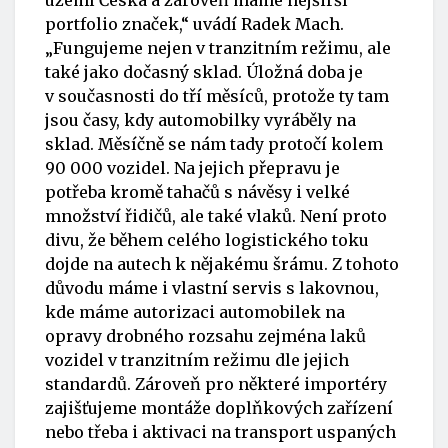
území Česka a zároveň máme nejširší
portfolio značek,“ uvádí Radek Mach.
„Fungujeme nejen v tranzitním režimu, ale
také jako dočasný sklad. Úložná doba je
v současnosti do tří měsíců, protože ty tam
jsou časy, kdy automobilky vyráběly na
sklad. Měsíčně se nám tady protočí kolem
90 000 vozidel. Na jejich přepravu je
potřeba kromě tahačů s návěsy i velké
množství řidičů, ale také vlaků. Není proto
divu, že během celého logistického toku
dojde na autech k nějakému šrámu. Z tohoto
důvodu máme i vlastní servis s lakovnou,
kde máme autorizaci automobilek na
opravy drobného rozsahu zejména laků
vozidel v tranzitním režimu dle jejich
standardů. Zároveň pro některé importéry
zajišťujeme montáže doplňkových zařízení
nebo třeba i aktivaci na transport uspaných