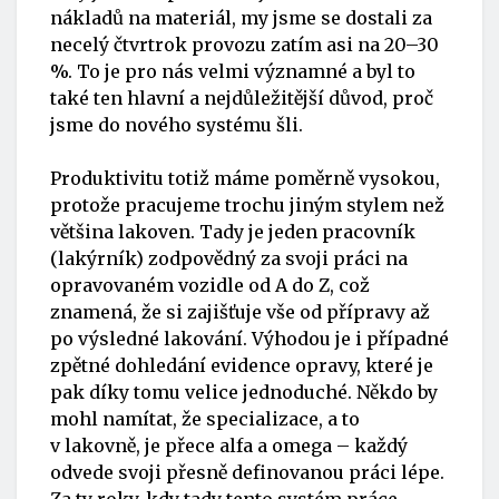
nákladů na materiál, my jsme se dostali za
necelý čtvrtrok provozu zatím asi na 20–30
%. To je pro nás velmi významné a byl to
také ten hlavní a nejdůležitější důvod, proč
jsme do nového systému šli.
Produktivitu totiž máme poměrně vysokou,
protože pracujeme trochu jiným stylem než
většina lakoven. Tady je jeden pracovník
(lakýrník) zodpovědný za svoji práci na
opravovaném vozidle od A do Z, což
znamená, že si zajišťuje vše od přípravy až
po výsledné lakování. Výhodou je i případné
zpětné dohledání evidence opravy, které je
pak díky tomu velice jednoduché. Někdo by
mohl namítat, že specializace, a to
v lakovně, je přece alfa a omega – každý
odvede svoji přesně definovanou práci lépe.