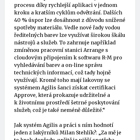
procesu díky rychlejší aplikaci v jednom
kroku a kratším cyklům odvětrání. Dalších
40 % úspor lze dosáhnout z důvodu snížené
spotřeby materiálu. Vedle nové řady vodou
ředitelných barev lze využívat širokou škálu
nástrojů a služeb. To zahrnuje například
zmíněnou pracovní stanici Arrange s
cloudovým připojením k softwaru R-M pro
vyhledávání barev a on-line správu
technických informací, což tady hojně
využívají. Kromě toho mají lakovny se
systémem Agilis šanci získat certifikaci
Approve, která prokazuje udržitelné a
k životnímu prostředí šetrné poskytování
služeb, což je také neméně důležité.“
Jak systém Agilis a práci s ním hodnotí
jeden z lakýrníků Milan Stehlík?: „Za mě je