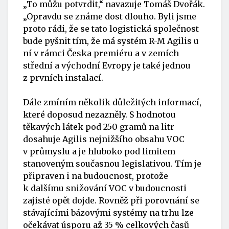
„To můžu potvrdit,“ navazuje Tomáš Dvořák.
„Opravdu se známe dost dlouho. Byli jsme
proto rádi, že se tato logistická společnost
bude pyšnit tím, že má systém R-M Agilis u
ní v rámci Česka premiéru a v zemích
střední a východní Evropy je také jednou
z prvních instalací.
Dále zmíním několik důležitých informací,
které doposud nezazněly. S hodnotou
těkavých látek pod 250 gramů na litr
dosahuje Agilis nejnižšího obsahu VOC
v průmyslu a je hluboko pod limitem
stanoveným současnou legislativou. Tím je
připraven i na budoucnost, protože
k dalšímu snižování VOC v budoucnosti
zajisté opět dojde. Rovněž při porovnání se
stávajícími bázovými systémy na trhu lze
očekávat úsporu až 35 % celkových časů