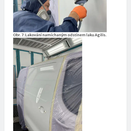
Obr. 7: Lakování namíchaným odstínem laku Agilis.