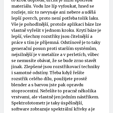
to krok dopředu, určitě je nižší spotřeba
materiálu. Vodu lze líp vyfoukat, hned se
rozleje, nic to nevysaje ani nebere a udělá
lepší povrch, proto není potřeba tolik laku.
Vše je pohodlnější, protože aplikaci báze lze
vlastně vyřešit v jednom kroku. Krytí báze je
lepší, všechny rozstřiky jsou čitelnější a
práce s tím je příjemná. Odstínově je to taky
generační posun proti starším systémům,
nejsilnější je v metalíze a v perletích, vůbec
se nemusíte obávat, že se bude zrno stavět
jinak. Zlepšené jsou rozstřikovací techniky
i samotné odstíny. Třeba když řešíte
rozstřik celého dílu, použijete prostě
blender a s barvou jste pak opravdu
stoprocentní. Neřešíte to pracně několika
vrstvami, ale vlastně jen jedním nástřikem.
Spektrofotometr je taky úspěšnější,
software zobrazuje spektrální křivky a je