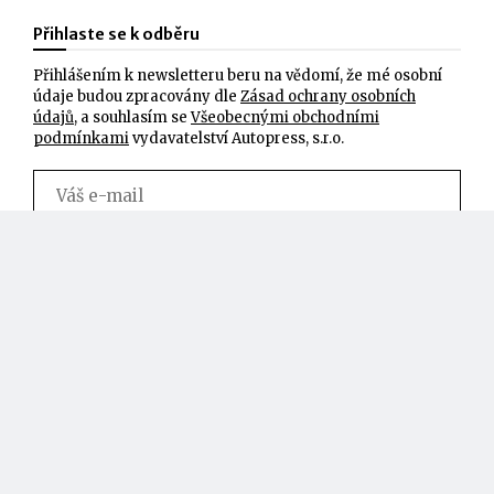
Přihlaste se k odběru
Přihlášením k newsletteru beru na vědomí, že mé osobní
údaje budou zpracovány dle
Zásad ochrany osobních
údajů
, a souhlasím se
Všeobecnými obchodními
podmínkami
vydavatelství Autopress, s.r.o.
Jsme na Facebooku,
Produktová videa na
sledujte nás
YouTube
Všeobecné obchodní podmínky