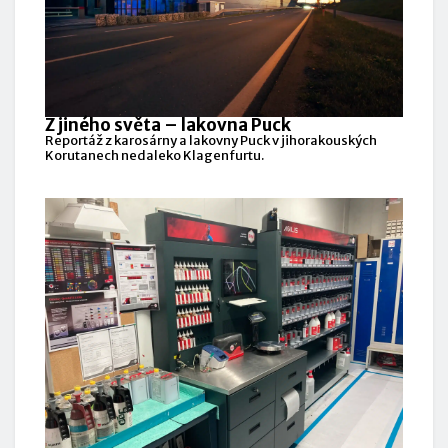
Z jiného světa – lakovna Puck
Reportáž z karosárny a lakovny Puck v jihorakouských
Korutanech nedaleko Klagenfurtu.