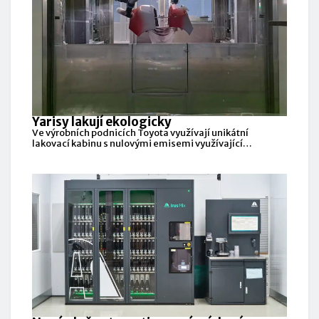
Yarisy lakují ekologicky
Ve výrobních podnicích Toyota využívají unikátní
lakovací kabinu s nulovými emisemi využívající
technologii rekuperace tepla a