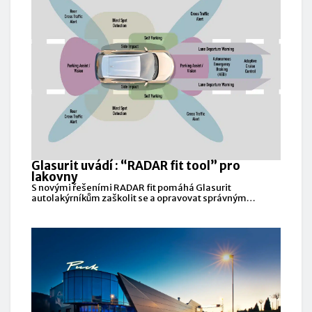
Glasurit uvádí : “RADAR fit tool” pro
lakovny
S novými řešeními RADAR fit pomáhá Glasurit
autolakýrníkům zaškolit se a opravovat správným
způsobem,