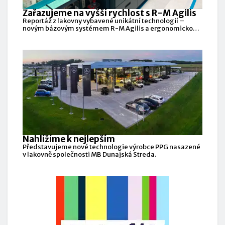
Zařazujeme na vyšší rychlost s R-M Agilis
Reportáž z lakovny vybavené unikátní technologií –
novým bázovým systémem R-M Agilis a ergonomickou
pracovní stanicí
Nahlížíme k nejlepším
Představujeme nové technologie výrobce PPG nasazené
v lakovně společnosti MB Dunajská Streda.