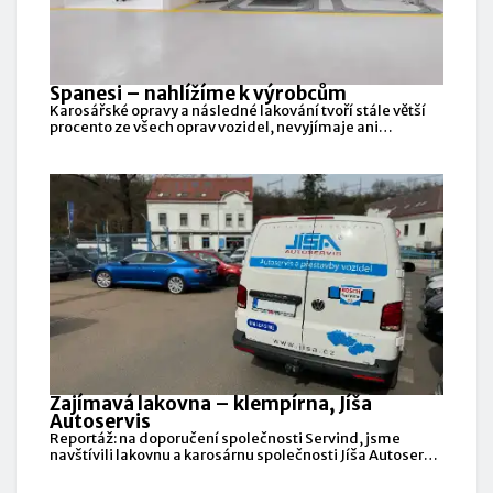
Spanesi – nahlížíme k výrobcům
Karosářské opravy a následné lakování tvoří stále větší
procento ze všech oprav vozidel, nevyjímaje ani
elektrovozidla.
Zajímavá lakovna – klempírna, Jíša
Autoservis
Reportáž: na doporučení společnosti Servind, jsme
navštívili lakovnu a karosárnu společnosti Jíša Autoservis
v pražské Libni.