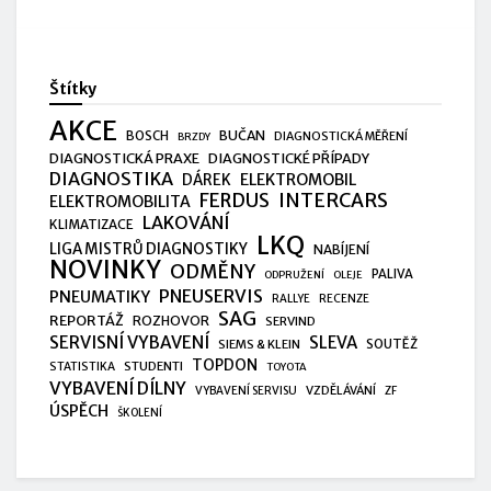
Štítky
AKCE
BUČAN
BOSCH
DIAGNOSTICKÁ MĚŘENÍ
BRZDY
DIAGNOSTICKÁ PRAXE
DIAGNOSTICKÉ PŘÍPADY
DIAGNOSTIKA
ELEKTROMOBIL
DÁREK
FERDUS
INTERCARS
ELEKTROMOBILITA
LAKOVÁNÍ
KLIMATIZACE
LKQ
LIGA MISTRŮ DIAGNOSTIKY
NABÍJENÍ
NOVINKY
ODMĚNY
PALIVA
ODPRUŽENÍ
OLEJE
PNEUSERVIS
PNEUMATIKY
RALLYE
RECENZE
SAG
REPORTÁŽ
ROZHOVOR
SERVIND
SERVISNÍ VYBAVENÍ
SLEVA
SIEMS & KLEIN
SOUTĚŽ
TOPDON
STUDENTI
STATISTIKA
TOYOTA
VYBAVENÍ DÍLNY
VZDĚLÁVÁNÍ
VYBAVENÍ SERVISU
ZF
ÚSPĚCH
ŠKOLENÍ