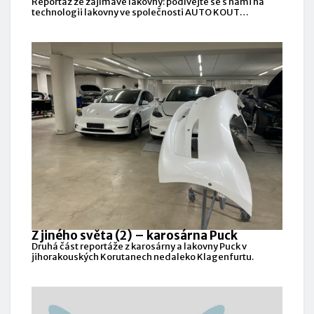
Reportáž ze zajímavé lakovny: podívejte se s námi na
technologii lakovny ve společnosti AUTO KOUT
CENTRUM.
Z jiného světa (2) – karosárna Puck
Druhá část reportáže z karosárny a lakovny Puck v
jihorakouských Korutanech nedaleko Klagenfurtu.