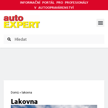
INFORMAČNÍ PORTÁL PRO PROFESIONÁLY
V AUTOOPRAVÁRENSTVÍ
ODBORNÉ ČLÁNKY
AKCE DODAVATELŮ
ČASOPIS AUTOEXPERT
Domů
»
lakovna
lakovna