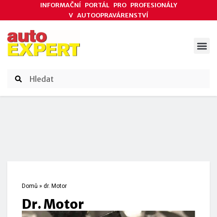
INFORMAČNÍ PORTÁL PRO PROFESIONÁLY
V AUTOOPRAVÁRENSTVÍ
ODBORNÉ ČLÁNKY
AKCE DODAVATELŮ
ČASOPIS AUTOEXPERT
Domů
»
dr. Motor
dr. Motor