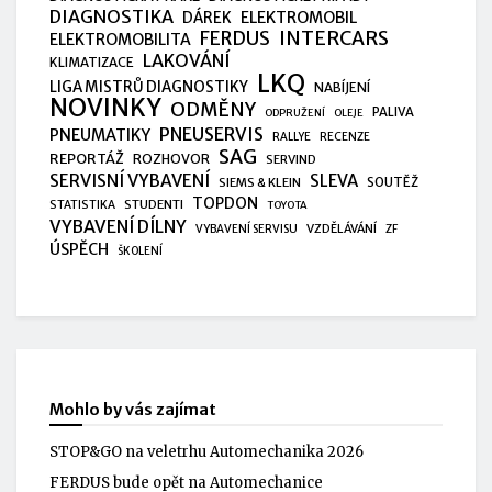
DIAGNOSTIKA
ELEKTROMOBIL
DÁREK
FERDUS
INTERCARS
ELEKTROMOBILITA
LAKOVÁNÍ
KLIMATIZACE
LKQ
LIGA MISTRŮ DIAGNOSTIKY
NABÍJENÍ
NOVINKY
ODMĚNY
PALIVA
ODPRUŽENÍ
OLEJE
PNEUSERVIS
PNEUMATIKY
RALLYE
RECENZE
SAG
REPORTÁŽ
ROZHOVOR
SERVIND
SERVISNÍ VYBAVENÍ
SLEVA
SIEMS & KLEIN
SOUTĚŽ
TOPDON
STUDENTI
STATISTIKA
TOYOTA
VYBAVENÍ DÍLNY
VZDĚLÁVÁNÍ
VYBAVENÍ SERVISU
ZF
ÚSPĚCH
ŠKOLENÍ
Mohlo by vás zajímat
STOP&GO na veletrhu Automechanika 2026
FERDUS bude opět na Automechanice