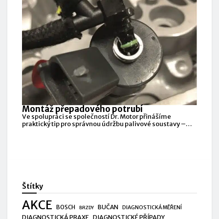
Montáž přepadového potrubí
Ve spolupráci se společností Dr. Motor přinášíme
praktický tip pro správnou údržbu palivové soustavy –
přepadového
Štítky
AKCE
BUČAN
BOSCH
DIAGNOSTICKÁ MĚŘENÍ
BRZDY
DIAGNOSTICKÁ PRAXE
DIAGNOSTICKÉ PŘÍPADY