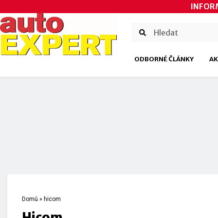
INFOR
ODBORNÉ ČLÁNKY
AK
Domů
»
hicom
hicom