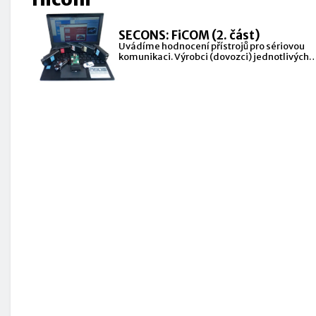
SECONS: FiCOM (2. část)
Uvádíme hodnocení přístrojů pro sériovou
komunikaci. Výrobci (dovozci) jednotlivých
zařízení jsou řazeni náhodně.