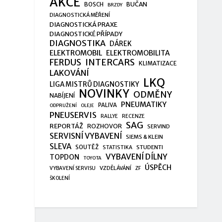
AKCE
BUČAN
BOSCH
BRZDY
DIAGNOSTICKÁ MĚŘENÍ
DIAGNOSTICKÁ PRAXE
DIAGNOSTICKÉ PŘÍPADY
DIAGNOSTIKA
DÁREK
ELEKTROMOBIL
ELEKTROMOBILITA
FERDUS
INTERCARS
KLIMATIZACE
LAKOVÁNÍ
LKQ
LIGA MISTRŮ DIAGNOSTIKY
NOVINKY
ODMĚNY
NABÍJENÍ
PNEUMATIKY
PALIVA
ODPRUŽENÍ
OLEJE
PNEUSERVIS
RALLYE
RECENZE
SAG
REPORTÁŽ
ROZHOVOR
SERVIND
SERVISNÍ VYBAVENÍ
SIEMS & KLEIN
SLEVA
SOUTĚŽ
STUDENTI
STATISTIKA
VYBAVENÍ DÍLNY
TOPDON
TOYOTA
ÚSPĚCH
VZDĚLÁVÁNÍ
VYBAVENÍ SERVISU
ZF
ŠKOLENÍ