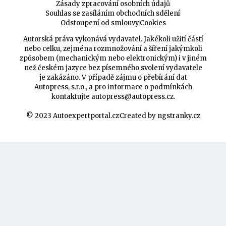
Zásady zpracování osobních údajů
Souhlas se zasíláním obchodních sdělení
Odstoupení od smlouvy
Cookies
Autorská práva vykonává vydavatel. Jakékoli užití částí
nebo celku, zejména rozmnožování a šíření jakýmkoli
způsobem (mechanickým nebo elektronickým) i v jiném
než českém jazyce bez písemného svolení vydavatele
je zakázáno. V případě zájmu o přebírání dat
Autopress, s.r.o., a pro informace o podmínkách
kontaktujte
autopress@autopress.cz
.
© 2023 Autoexpertportal.cz
Created by ngstranky.cz