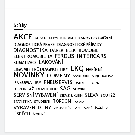
Štítky
AKCE
BUČAN
BOSCH
DIAGNOSTICKÁ MĚŘENÍ
BRZDY
DIAGNOSTICKÁ PRAXE
DIAGNOSTICKÉ PŘÍPADY
DIAGNOSTIKA
ELEKTROMOBIL
DÁREK
FERDUS
INTERCARS
ELEKTROMOBILITA
LAKOVÁNÍ
KLIMATIZACE
LKQ
LIGA MISTRŮ DIAGNOSTIKY
NABÍJENÍ
NOVINKY
ODMĚNY
PALIVA
ODPRUŽENÍ
OLEJE
PNEUSERVIS
PNEUMATIKY
RALLYE
RECENZE
SAG
REPORTÁŽ
ROZHOVOR
SERVIND
SERVISNÍ VYBAVENÍ
SLEVA
SIEMS & KLEIN
SOUTĚŽ
TOPDON
STUDENTI
STATISTIKA
TOYOTA
VYBAVENÍ DÍLNY
VZDĚLÁVÁNÍ
VYBAVENÍ SERVISU
ZF
ÚSPĚCH
ŠKOLENÍ