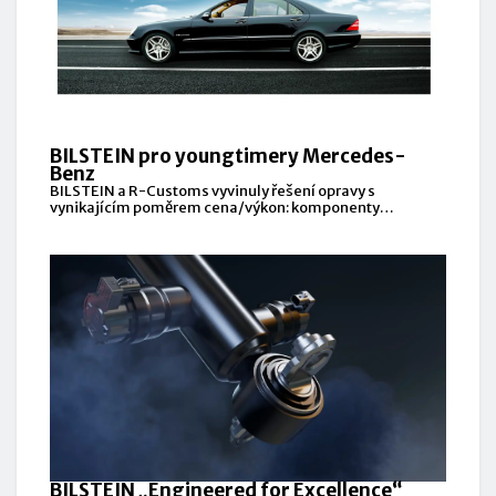
BILSTEIN pro youngtimery Mercedes-
Benz
BILSTEIN a R-Customs vyvinuly řešení opravy s
vynikajícím poměrem cena/výkon: komponenty
vzduchového nebo ABC odpružení
BILSTEIN „Engineered for Excellence“