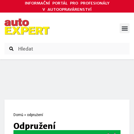
INFORMAČNÍ PORTÁL PRO PROFESIONÁLY
V AUTOOPRAVÁRENSTVÍ
ODBORNÉ ČLÁNKY
AKCE DODAVATELŮ
ČASOPIS AUTOEXPERT
Domů
»
odpružení
odpružení