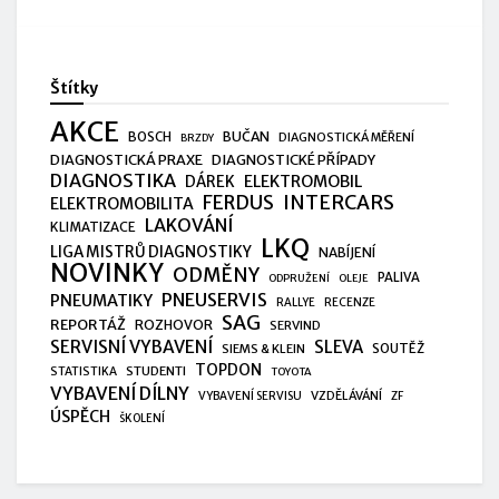
Štítky
AKCE
BUČAN
BOSCH
DIAGNOSTICKÁ MĚŘENÍ
BRZDY
DIAGNOSTICKÁ PRAXE
DIAGNOSTICKÉ PŘÍPADY
DIAGNOSTIKA
ELEKTROMOBIL
DÁREK
FERDUS
INTERCARS
ELEKTROMOBILITA
LAKOVÁNÍ
KLIMATIZACE
LKQ
LIGA MISTRŮ DIAGNOSTIKY
NABÍJENÍ
NOVINKY
ODMĚNY
PALIVA
ODPRUŽENÍ
OLEJE
PNEUSERVIS
PNEUMATIKY
RALLYE
RECENZE
SAG
REPORTÁŽ
ROZHOVOR
SERVIND
SERVISNÍ VYBAVENÍ
SLEVA
SIEMS & KLEIN
SOUTĚŽ
TOPDON
STUDENTI
STATISTIKA
TOYOTA
VYBAVENÍ DÍLNY
VZDĚLÁVÁNÍ
VYBAVENÍ SERVISU
ZF
ÚSPĚCH
ŠKOLENÍ