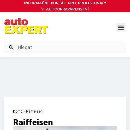
INFORMAČNÍ PORTÁL PRO PROFESIONÁLY
V AUTOOPRAVÁRENSTVÍ
ODBORNÉ ČLÁNKY
AKCE DODAVATELŮ
ČASOPIS AUTOEXPERT
Domů
»
Raiffeisen
Raiffeisen