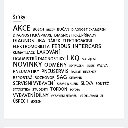
Štítky
AKCE
BUČAN
BOSCH
DIAGNOSTICKÁ MĚŘENÍ
BRZDY
DIAGNOSTICKÁ PRAXE
DIAGNOSTICKÉ PŘÍPADY
DIAGNOSTIKA
ELEKTROMOBIL
DÁREK
FERDUS
INTERCARS
ELEKTROMOBILITA
LAKOVÁNÍ
KLIMATIZACE
LKQ
LIGA MISTRŮ DIAGNOSTIKY
NABÍJENÍ
NOVINKY
ODMĚNY
PALIVA
ODPRUŽENÍ
OLEJE
PNEUSERVIS
PNEUMATIKY
RALLYE
RECENZE
SAG
REPORTÁŽ
ROZHOVOR
SERVIND
SERVISNÍ VYBAVENÍ
SLEVA
SIEMS & KLEIN
SOUTĚŽ
TOPDON
STUDENTI
STATISTIKA
TOYOTA
VYBAVENÍ DÍLNY
VZDĚLÁVÁNÍ
VYBAVENÍ SERVISU
ZF
ÚSPĚCH
ŠKOLENÍ