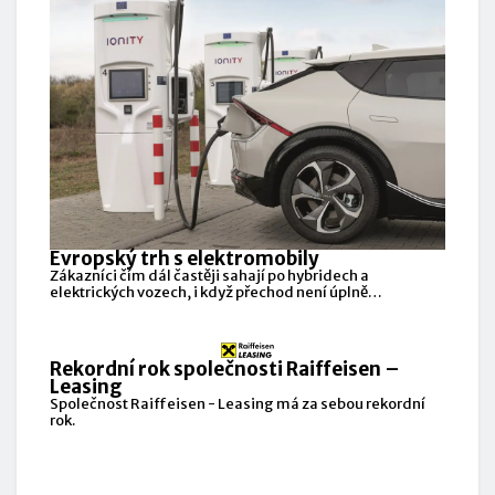
Evropský trh s elektromobily
Zákazníci čím dál častěji sahají po hybridech a
elektrických vozech, i když přechod není úplně
jednoduchý.
Rekordní rok společnosti Raiffeisen –
Leasing
Společnost Raiffeisen - Leasing má za sebou rekordní
rok.