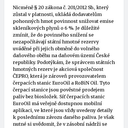
Nicméně § 20 zákona č. 201/2012 Sb., který
zůstal v platnosti, ukládá dodavatelům
pohonných hmot povinnost snižovat emise
skleníkových plynů o 6 %. Je důležité
zmínit, že do povinného snížení se
nezapočítávají státní hmotné rezervy
uváděné při jejich obměně do volného
daňového oběhu na daňovém území České
republiky. Podotýkám, že správcem státních
hmotných rezerv je akciová společnost
ČEPRO, která je zároveň provozovatelem
čerpacích stanic EuroOil a RoBiN Oil. Tyto
čerpací stanice jsou pověstné prodejem
paliv bez biosložek. Síť čerpacích stanic
EuroOil má veřejně dostupnou mobilní
aplikaci, ve které jsou vždy uvedeny detaily
k poslednímu závozu daného paliva. Je však
nutné si uvědomit, že v zásobní nádrži se