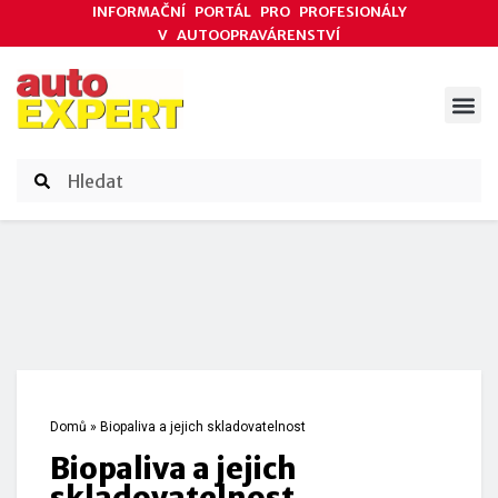
INFORMAČNÍ PORTÁL PRO PROFESIONÁLY
V AUTOOPRAVÁRENSTVÍ
ODBORNÉ ČLÁNKY
AKCE DODAVATELŮ
ČASOPIS AUTOEXPERT
Domů
»
Biopaliva a jejich skladovatelnost
Biopaliva a jejich
skladovatelnost