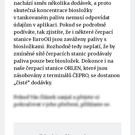
nachází směs několika dodávek, a proto
skutečná koncentrace biosložky
v tankovaném palivu nemusí odpovídat
údajům v aplikaci. Pokud se podrobně
podíváte, tak zjistíte, že i některé čerpací
stanice EuroOil jsou zaváženy palivy s
biosložkami. Rozhodně tedy neplatí, že by
zmíněné sítě čerpacích stanic prodávaly
paliva pouze bez biosložek. Dokonce i na
naše čerpací stanice ORLEN, které jsou
zásobovány z terminálů ČEPRO, se dostanou
„čisté“ dodávky.
Pokud Vás článek zaujal a přejete si
pokračovat v jeho přečtení, přihlaste se.