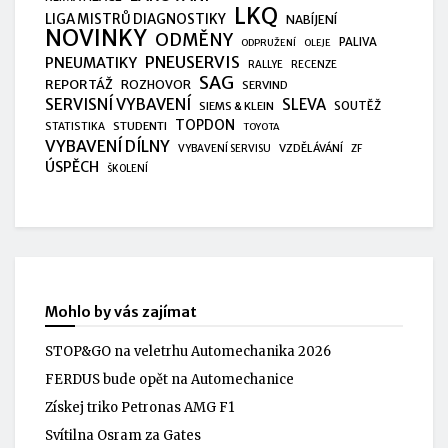
LKQ
LIGA MISTRŮ DIAGNOSTIKY
NABÍJENÍ
NOVINKY
ODMĚNY
PALIVA
ODPRUŽENÍ
OLEJE
PNEUSERVIS
PNEUMATIKY
RALLYE
RECENZE
SAG
REPORTÁŽ
ROZHOVOR
SERVIND
SERVISNÍ VYBAVENÍ
SLEVA
SIEMS & KLEIN
SOUTĚŽ
TOPDON
STUDENTI
STATISTIKA
TOYOTA
VYBAVENÍ DÍLNY
VZDĚLÁVÁNÍ
VYBAVENÍ SERVISU
ZF
ÚSPĚCH
ŠKOLENÍ
Mohlo by vás zajímat
STOP&GO na veletrhu Automechanika 2026
FERDUS bude opět na Automechanice
Získej triko Petronas AMG F1
Svítilna Osram za Gates