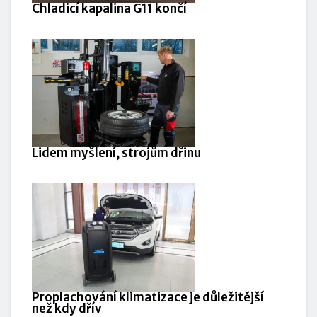
Chladicí kapalina G11 končí
Lidem myšlení, strojům dřinu
Proplachování klimatizace je důležitější
než kdy dřív