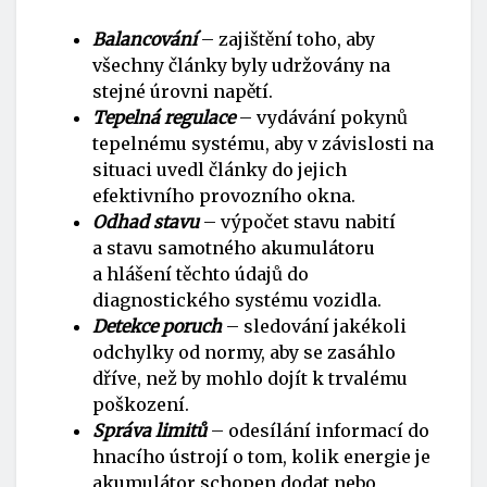
Balancování
– zajištění toho, aby
všechny články byly udržovány na
stejné úrovni napětí.
Tepelná regulace
– vydávání pokynů
tepelnému systému, aby v závislosti na
situaci uvedl články do jejich
efektivního provozního okna.
Odhad stavu
– výpočet stavu nabití
a stavu samotného akumulátoru
a hlášení těchto údajů do
diagnostického systému vozidla.
Detekce poruch
– sledování jakékoli
odchylky od normy, aby se zasáhlo
dříve, než by mohlo dojít k trvalému
poškození.
Správa limitů
– odesílání informací do
hnacího ústrojí o tom, kolik energie je
akumulátor schopen dodat nebo