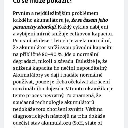
Co se může pokazit?
Prvním a nejdůležitějším problémem
každého akumulátoru je,
že se časem jeho
parametry zhoršují.
Každý cyklus nabíjení
a vybíjení mírně snižuje celkovou kapacitu.
Po osmi až deseti letech je zcela normální,
že akumulátor sníží svou původní kapacitu
na přibližně 80–90 %. Jde o normální
degradaci, nikoli o závadu. Důležité je, že
snížená kapacita ho nečiní nepoužitelný.
Akumulátory se dají i nadále normálně
používat, pouze je třeba očekávat zkrácení
maximálního dojezdu. V tomto okamžiku je
tento proces nevratný. To znamená, že
současná technologie akumulátorů
nedokáže toto zhoršení zvrátit. Většina
diagnostických nástrojů na trhu dokáže
odečíst stav akumulátoru (SoH, state of