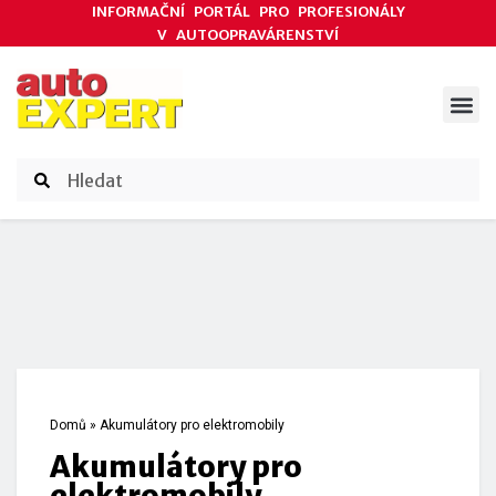
INFORMAČNÍ PORTÁL PRO PROFESIONÁLY
V AUTOOPRAVÁRENSTVÍ
ODBORNÉ ČLÁNKY
AKCE DODAVATELŮ
ČASOPIS AUTOEXPERT
Domů
»
Akumulátory pro elektromobily
Akumulátory pro
elektromobily