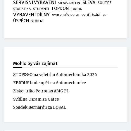
SERVISNÍ VYBAVENÍ
SLEVA
SIEMS & KLEIN
SOUTĚŽ
TOPDON
STUDENTI
STATISTIKA
TOYOTA
VYBAVENÍ DÍLNY
VZDĚLÁVÁNÍ
VYBAVENÍ SERVISU
ZF
ÚSPĚCH
ŠKOLENÍ
Mohlo by vás zajímat
STOP&GO na veletrhu Automechanika 2026
FERDUS bude opět na Automechanice
Získej triko Petronas AMG F1
Svítilna Osram za Gates
Soudek Bernardu za BOSAL