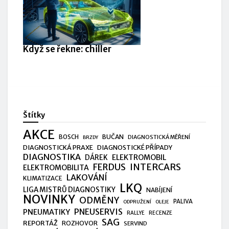
Když se řekne: chiller
Štítky
AKCE
BUČAN
BOSCH
DIAGNOSTICKÁ MĚŘENÍ
BRZDY
DIAGNOSTICKÁ PRAXE
DIAGNOSTICKÉ PŘÍPADY
DIAGNOSTIKA
ELEKTROMOBIL
DÁREK
FERDUS
INTERCARS
ELEKTROMOBILITA
LAKOVÁNÍ
KLIMATIZACE
LKQ
LIGA MISTRŮ DIAGNOSTIKY
NABÍJENÍ
NOVINKY
ODMĚNY
PALIVA
ODPRUŽENÍ
OLEJE
PNEUSERVIS
PNEUMATIKY
RALLYE
RECENZE
SAG
REPORTÁŽ
ROZHOVOR
SERVIND