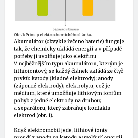
Obr. 1: Princip elektrochemického článku.
Akumulátor (obvykle řečeno baterie) funguje
tak, že chemicky ukládá energii a v případě
potřeby ji uvolňuje jako elektřinu.
V nejběžnějším typu akumulátoru, kterým je
lithioiontový, se každý článek skládá ze čtyř
prvků: katody (kladné elektrody); anody
(záporné elektrody); elektrolytu, což je
médium, které umožňuje lithiovým iontům
pohyb z jedné elektrody na druhou;
a separátoru, který zabraňuje kontaktu
elektrod (obr. 1).
Když elektromobil jede, lithiové ionty
proudí z anody na katodu a uvolňují energii