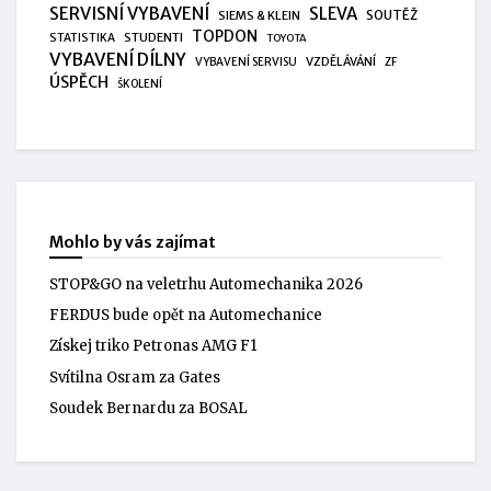
SERVISNÍ VYBAVENÍ
SLEVA
SIEMS & KLEIN
SOUTĚŽ
TOPDON
STUDENTI
STATISTIKA
TOYOTA
VYBAVENÍ DÍLNY
VZDĚLÁVÁNÍ
VYBAVENÍ SERVISU
ZF
ÚSPĚCH
ŠKOLENÍ
Mohlo by vás zajímat
STOP&GO na veletrhu Automechanika 2026
FERDUS bude opět na Automechanice
Získej triko Petronas AMG F1
Svítilna Osram za Gates
Soudek Bernardu za BOSAL