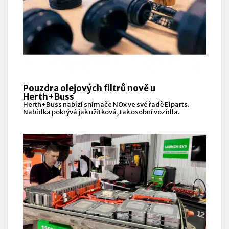
Pouzdra olejových filtrů nově u
Herth+Buss
Herth+Buss nabízí snímače NOx ve své řadě Elparts.
Nabídka pokrývá jak užitková, tak osobní vozidla.