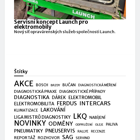
Servisní koncept Launch pro
elektromobily
Nový síť opravárenských služeb společnosti Launch.
Štítky
AKCE
BUČAN
BOSCH
DIAGNOSTICKÁ MĚŘENÍ
BRZDY
DIAGNOSTICKÁ PRAXE
DIAGNOSTICKÉ PŘÍPADY
DIAGNOSTIKA
ELEKTROMOBIL
DÁREK
FERDUS
INTERCARS
ELEKTROMOBILITA
LAKOVÁNÍ
KLIMATIZACE
LKQ
LIGA MISTRŮ DIAGNOSTIKY
NABÍJENÍ
NOVINKY
ODMĚNY
PALIVA
ODPRUŽENÍ
OLEJE
PNEUSERVIS
PNEUMATIKY
RALLYE
RECENZE
SAG
REPORTÁŽ
ROZHOVOR
SERVIND