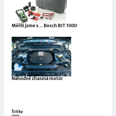
Měřili jsme s… Bosch BIT 1000
Náhodně zhasíná motor
Štítky