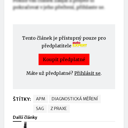
Pokud Vás článek zaujal a přejete si
pokračovat v jeho přečtení, přihlaste se.
Tento článek je přístupný pouze pro
předplatitele
Koupit předplatné
Máte už předplatné?
Přihlásit se
.
ŠTÍTKY:
APM
DIAGNOSTICKÁ MĚŘENÍ
SAG
Z PRAXE
Další články