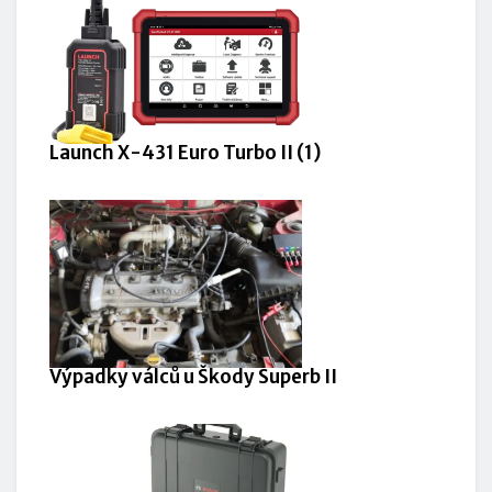
Launch X-431 Euro Turbo II (1)
Výpadky válců u Škody Superb II