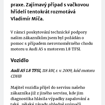
praxe. Zajímavý případ s vačkovou
hřídelí tentokrát rozmotává
Vladimír Míča.
V rámci poskytování technické podpory
našim zákazníkům jsem byl požádán o
pomoc s případem nerovnoměrného chodu
motoru u Audi A5 s motorem 1.8 TFSI.
Vozidlo
Audi A5 1.8 TFSI,
118 kW, r. v. 2009, kód motoru
CDHB
Majitel vozidla přijel do servisu našeho
zákazníka již z jiného servisu, kde jim
diagnostika hlásila výpadky zapalování a
také „nějaké závady ohledně snímačů