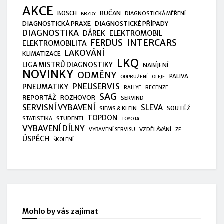
AKCE
BUČAN
BOSCH
DIAGNOSTICKÁ MĚŘENÍ
BRZDY
DIAGNOSTICKÁ PRAXE
DIAGNOSTICKÉ PŘÍPADY
DIAGNOSTIKA
ELEKTROMOBIL
DÁREK
FERDUS
INTERCARS
ELEKTROMOBILITA
LAKOVÁNÍ
KLIMATIZACE
LKQ
LIGA MISTRŮ DIAGNOSTIKY
NABÍJENÍ
NOVINKY
ODMĚNY
PALIVA
ODPRUŽENÍ
OLEJE
PNEUSERVIS
PNEUMATIKY
RALLYE
RECENZE
SAG
REPORTÁŽ
ROZHOVOR
SERVIND
SERVISNÍ VYBAVENÍ
SLEVA
SIEMS & KLEIN
SOUTĚŽ
TOPDON
STUDENTI
STATISTIKA
TOYOTA
VYBAVENÍ DÍLNY
VZDĚLÁVÁNÍ
VYBAVENÍ SERVISU
ZF
ÚSPĚCH
ŠKOLENÍ
Mohlo by vás zajímat