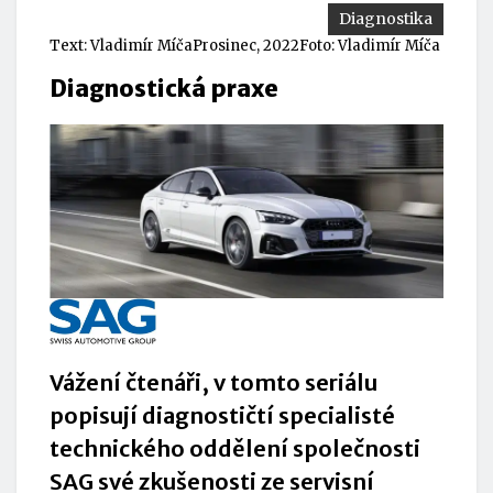
Diagnostika
Text:
Vladimír Míča
Prosinec, 2022
Foto: Vladimír Míča
Diagnostická praxe
Vážení čtenáři, v tomto seriálu
popisují diagnostičtí specialisté
technického oddělení společnosti
SAG své zkušenosti ze servisní