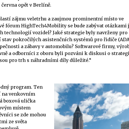
 června opět v Berlíně.
blastí zájmu veletrhu a zaujmou prominentní místo ve
ové fórum HighTech4Mobility se bude zabývat otázkami 
 technologií vozidel? Jaké strategie byly navrženy pro
ní stav pokročilých asistenčních systémů pro řidiče (ADA
pečnosti a zábavy v automobilu? Softwarové firmy, výro
ně a odborníci z oboru byli pozváni k diskusi o strategi
ou pro trh s náhradními díly důležité.“
odný program. Ten
cí na venkovním
á boxová ulička
novým místem
ěvníci se zde mohou
tmi ze světa
 nemluvě