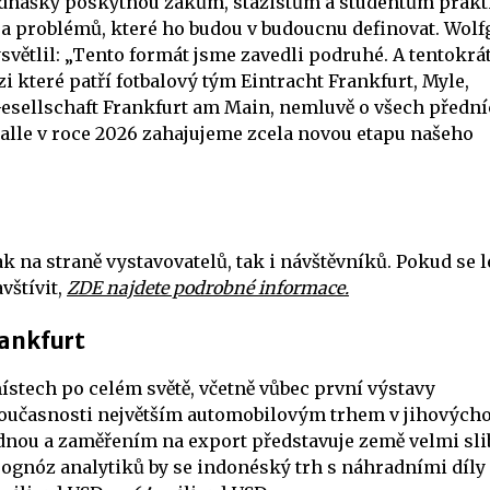
řednášky poskytnou žákům, stážistům a studentům prakt
u a problémů, které ho budou v budoucnu definovat. Wol
větlil: „Tento formát jsme zavedli podruhé. A tentokrát
zi které patří fotbalový tým Eintracht Frankfurt, Myle,
Gesellschaft Frankfurt am Main, nemluvě o všech předn
alle v roce 2026 zahajujeme zcela novou etapu našeho
 na straně vystavovatelů, tak i návštěvníků. Pokud se l
vštívit,
ZDE najdete podrobné informace.
ankfurt
ístech po celém světě, včetně vůbec první výstavy
 v současnosti největším automobilovým trhem v jihových
ladnou a zaměřením na export představuje země velmi sl
ognóz analytiků by se indonéský trh s náhradními díly