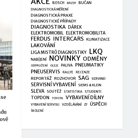
AKCE
BUČAN
BOSCH
BRZDY
DIAGNOSTICKÁ MĚŘENÍ
DIAGNOSTICKÁ PRAXE
DIAGNOSTICKÉ PŘÍPADY
DIAGNOSTIKA
DÁREK
ELEKTROMOBIL
ELEKTROMOBILITA
FERDUS
INTERCARS
KLIMATIZACE
LAKOVÁNÍ
LKQ
LIGA MISTRŮ DIAGNOSTIKY
NOVINKY
ODMĚNY
NABÍJENÍ
PNEUMATIKY
PALIVA
ODPRUŽENÍ
OLEJE
PNEUSERVIS
RALLYE
RECENZE
SAG
REPORTÁŽ
ROZHOVOR
SERVIND
SERVISNÍ VYBAVENÍ
SIEMS & KLEIN
SLEVA
SOUTĚŽ
STUDENTI
STATISTIKA
sse
VYBAVENÍ DÍLNY
TOPDON
TOYOTA
ÚSPĚCH
VZDĚLÁVÁNÍ
VYBAVENÍ SERVISU
ZF
ŠKOLENÍ
ndu
rově