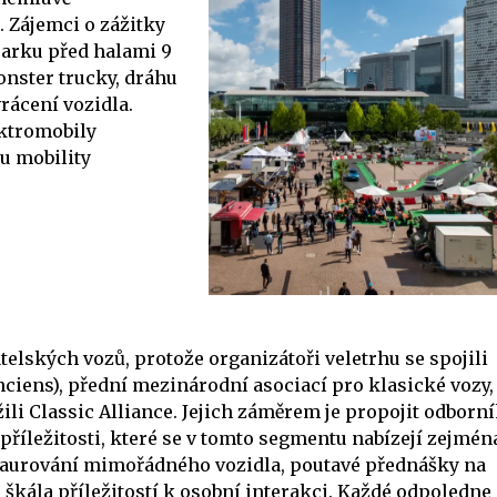
. Zájemci o zážitky
parku před halami 9
monster trucky, dráhu
rácení vozidla.
ektromobily
u mobility
telských vozů, protože organizátoři veletrhu se spojili
nciens), přední mezinárodní asociací pro klasické vozy, 
li Classic Alliance. Jejich záměrem je propojit odborn
příležitosti, které se v tomto segmentu nabízejí zejmén
estaurování mimořádného vozidla, poutavé přednášky na
á škála příležitostí k osobní interakci. Každé odpoledne