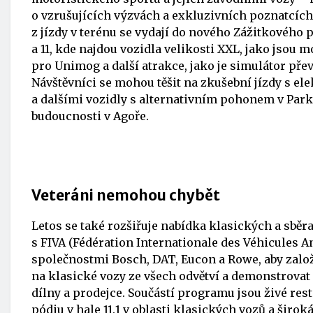
o vzrušujících výzvách a exkluzivních poznatcích
z jízdy v terénu se vydají do nového Zážitkového 
a 11, kde najdou vozidla velikosti XXL, jako jsou 
pro Unimog a další atrakce, jako je simulátor přev
Návštěvníci se mohou těšit na zkušební jízdy s el
a dalšími vozidly s alternativním pohonem v Park
budoucnosti v Agoře.
Veteráni nemohou chybět
Letos se také rozšiřuje nabídka klasických a sběra
s FIVA (Fédération Internationale des Véhicules A
společnostmi Bosch, DAT, Eucon a Rowe, aby založi
na klasické vozy ze všech odvětví a demonstrovat 
dílny a prodejce. Součástí programu jsou živé r
pódiu v hale 11.1 v oblasti klasických vozů a širok