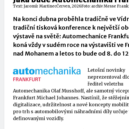
Text:
Jaromír Martinec
Červen, 2026
Foto: archiv Messe Frank
Na konci dubna proběhla tradičně ve Ví
tradiční tisková konference k největší o
výstavě na světě: Automechanice Frankfur
koná vždy v sudém roce na výstavišti ve 
nad Mohanem a letos to bude od 8. do 12.
Letošní novinky
neprezentoval dl
ředitel veletrhu
Automechanika Olaf Musshoff, ale samotný vicepre
Frankfurt Michael Johannes. Nastínil, že stěžejní
digitalizace, udržitelnost a nové koncepty mobili
pro trh s automobilovými náhradními díly určuje
definovanými vozidly.