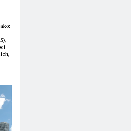
jako:
S),
bci
ích,