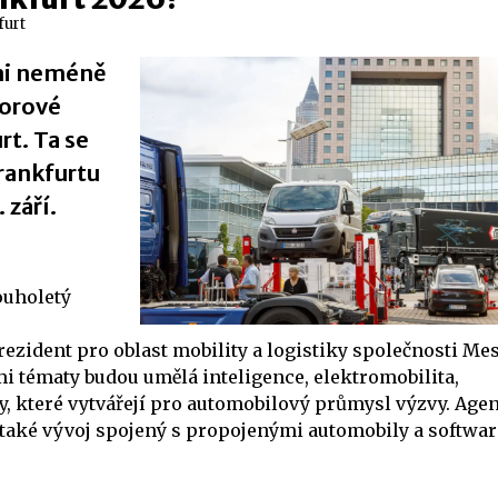
furt
dni neméně
borové
t. Ta se
Frankfurtu
 září.
ouholetý
zident pro oblast mobility a logistiky společnosti Me
mi tématy budou umělá inteligence, elektromobilita,
ty, které vytvářejí pro automobilový průmysl výzvy. Age
 také vývoj spojený s propojenými automobily a softwa