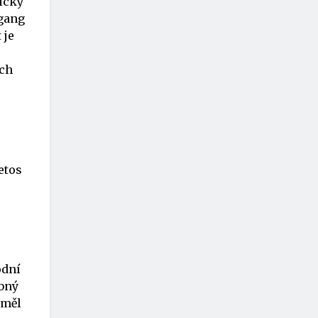
ický
fgang
 je
ích
etos
odní
ibný
 měl