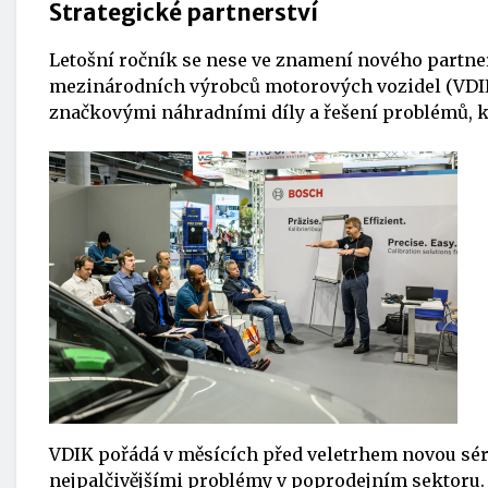
Strategické partnerství
Letošní ročník se nese ve znamení nového partne
mezinárodních výrobců motorových vozidel (VDIK).
značkovými náhradními díly a řešení problémů, k
VDIK pořádá v měsících před veletrhem novou sér
nejpalčivějšími problémy v poprodejním sektoru. P