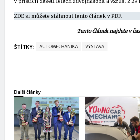
v příštích deseti letech zdvojnásobit a vzrůst z 2
ZDE si můžete stáhnout tento článek v PDF.
Tento článek najdete v ča
ŠTÍTKY:
AUTOMECHANIKA
VÝSTAVA
Další články