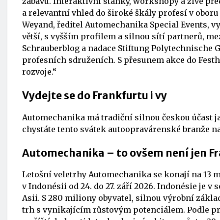
zábavu. Interaktivní stánky, workshopy a živé p
a relevantní vhled do široké škály profesí v obor
Weyand, ředitel Automechanika Special Events, vys
větší, s vyšším profilem a silnou sítí partnerů, me
Schrauberblog a nadace Stiftung Polytechnische 
profesních sdruženích. S přesunem akce do Festh
rozvoje.“
Vydejte se do Frankfurtu i vy
Automechanika má tradiční silnou českou účast jak
chystáte tento svátek autoopravárenské branže na
Automechanika – to ovšem není jen Fr
Letošní veletrhy Automechanika se konají na 13 m
v Indonésii od 24. do 27. září 2026. Indonésie je
Asii. S 280 miliony obyvatel, silnou výrobní zák
trh s vynikajícím růstovým potenciálem. Podle pr