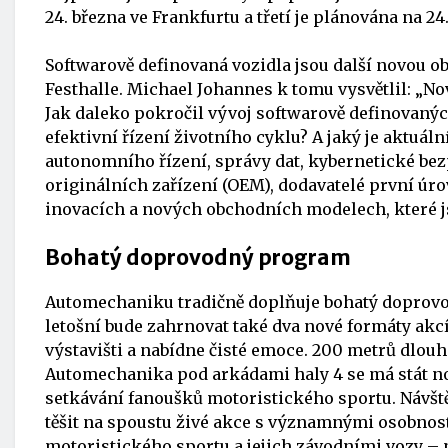
24. března ve Frankfurtu a třetí je plánována na 24.
Softwarově definovaná vozidla jsou další novou o
Festhalle. Michael Johannes k tomu vysvětlil: „N
Jak daleko pokročil vývoj softwarově definovaných
efektivní řízení životního cyklu? A jaký je aktuál
autonomního řízení, správy dat, kybernetické bez
originálních zařízení (OEM), dodavatelé první úrov
inovacích a nových obchodních modelech, které js
Bohatý doprovodný program
Automechaniku tradičně doplňuje bohatý doprov
letošní bude zahrnovat také dva nové formáty ak
výstavišti a nabídne čisté emoce. 200 metrů dlouh
Automechanika pod arkádami haly 4 se má stát 
setkávání fanoušků motoristického sportu. Návšt
těšit na spoustu živé akce s významnými osobnos
motoristického sportu a jejich závodními vozy –