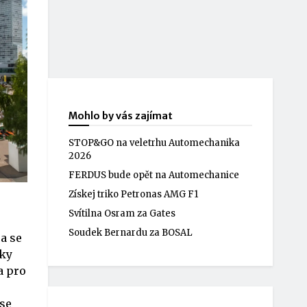
Mohlo by vás zajímat
STOP&GO na veletrhu Automechanika
2026
FERDUS bude opět na Automechanice
Získej triko Petronas AMG F1
Svítilna Osram za Gates
Soudek Bernardu za BOSAL
a se
íky
a pro
 se