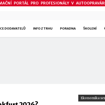
MAČNÍ PORTÁL PRO PROFESIONÁLY V AUTOOPRAVÁR
CE DODAVATELŮ
INFO Z TRHU
PORADNA
ŠKOLENÍ
Ekonomika ser
nkfurt 2026?