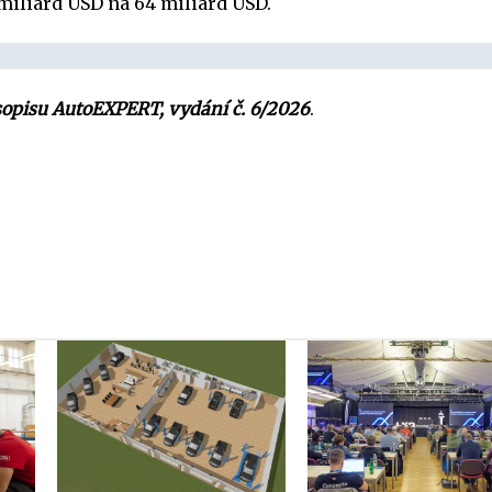
9 miliard USD na 64 miliard USD.
sopisu AutoEXPERT, vydání č. 6/2026
.