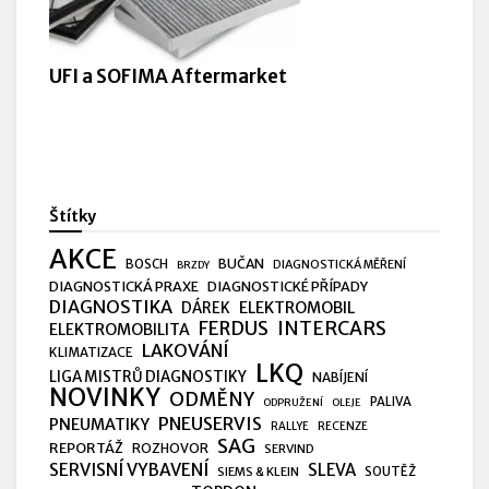
UFI a SOFIMA Aftermarket
Štítky
AKCE
BUČAN
BOSCH
DIAGNOSTICKÁ MĚŘENÍ
BRZDY
DIAGNOSTICKÁ PRAXE
DIAGNOSTICKÉ PŘÍPADY
DIAGNOSTIKA
ELEKTROMOBIL
DÁREK
FERDUS
INTERCARS
ELEKTROMOBILITA
LAKOVÁNÍ
KLIMATIZACE
LKQ
LIGA MISTRŮ DIAGNOSTIKY
NABÍJENÍ
NOVINKY
ODMĚNY
PALIVA
ODPRUŽENÍ
OLEJE
PNEUSERVIS
PNEUMATIKY
RALLYE
RECENZE
SAG
REPORTÁŽ
ROZHOVOR
SERVIND
SERVISNÍ VYBAVENÍ
SLEVA
SIEMS & KLEIN
SOUTĚŽ