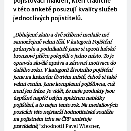
pojišťovací makléři, kteří tradičně
v této anketě posuzují kvality služeb
jednotlivých pojistitelů.
„Obhájené zlato a dvě stříbrné medaile mě
samozřejmě velmi těší. V kategorii Pojištění
průmyslu a podnikatelů jsme si oproti loňské
bronzové příčce polepšili o jedno místo. To je
opravdu skvělá zpráva a zároveň motivace do
dalšího roku. V kategorii Životního pojištění
jsme na krásném čtvrtém místě, čehož si také
velmi cením. Jsme komplexní pojišťovna, což
není jen fráze. Je vidět, že naše produkty jsou
úspěšné napříč celým spektrem nabídky
pojištění, a to nejen tento rok. Na medailových
pozicích této nejstarší hodnotitelské soutěže
na pojistném trhu se ČPP umisťuje
pravidelně,“
zhodnotil Pavel Wiesner,