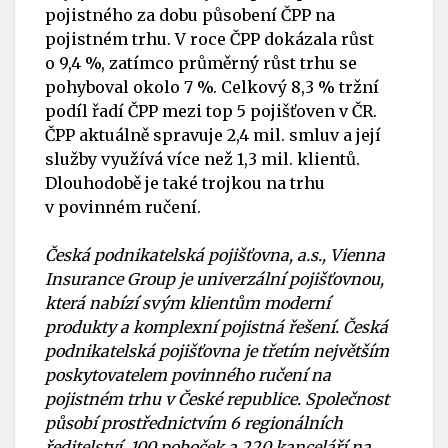
pojistného za dobu působení ČPP na
pojistném trhu. V roce ČPP dokázala růst
o 9,4 %, zatímco průměrný růst trhu se
pohyboval okolo 7 %. Celkový 8,3 % tržní
podíl řadí ČPP mezi top 5 pojišťoven v ČR.
ČPP aktuálně spravuje 2,4 mil. smluv a její
služby využívá více než 1,3 mil. klientů.
Dlouhodobě je také trojkou na trhu
v povinném ručení.
Česká podnikatelská pojišťovna, a.s., Vienna
Insurance Group je univerzální pojišťovnou,
která nabízí svým klientům moderní
produkty a komplexní pojistná řešení. Česká
podnikatelská pojišťovna je třetím největším
poskytovatelem povinného ručení na
pojistném trhu v České republice. Společnost
působí prostřednictvím 6 regionálních
ředitelství, 100 poboček a 220 kanceláří na