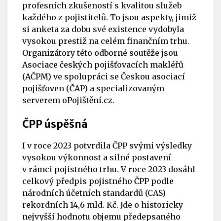
profesních zkušeností s kvalitou služeb
každého z pojistitelů. To jsou aspekty, jimiž
si anketa za dobu své existence vydobyla
vysokou prestiž na celém finančním trhu.
Organizátory této odborné soutěže jsou
Asociace českých pojišťovacích makléřů
(AČPM) ve spolupráci se Českou asociací
pojišťoven (ČAP) a specializovaným
serverem oPojištění.cz.
ČPP úspěšná
I v roce 2023 potvrdila ČPP svými výsledky
vysokou výkonnost a silné postavení
v rámci pojistného trhu. V roce 2023 dosáhl
celkový předpis pojistného ČPP podle
národních účetních standardů (CAS)
rekordních 14,6 mld. Kč. Jde o historicky
nejvyšší hodnotu objemu předepsaného