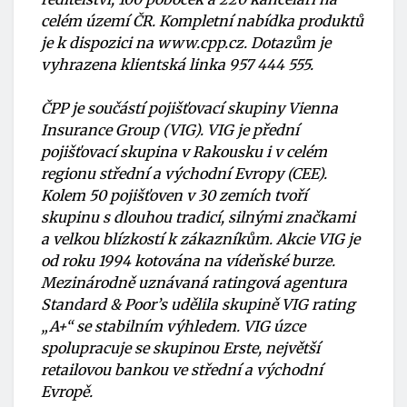
celém území ČR. Kompletní nabídka produktů
je k dispozici na www.cpp.cz. Dotazům je
vyhrazena klientská linka 957 444 555.
ČPP je součástí pojišťovací skupiny Vienna
Insurance Group (VIG). VIG je přední
pojišťovací skupina v Rakousku i v celém
regionu střední a východní Evropy (CEE).
Kolem 50 pojišťoven v 30 zemích tvoří
skupinu s dlouhou tradicí, silnými značkami
a velkou blízkostí k zákazníkům. Akcie VIG je
od roku 1994 kotována na vídeňské burze.
Mezinárodně uznávaná ratingová agentura
Standard & Poor’s udělila skupině VIG rating
„A+“ se stabilním výhledem. VIG úzce
spolupracuje se skupinou Erste, největší
retailovou bankou ve střední a východní
Evropě.