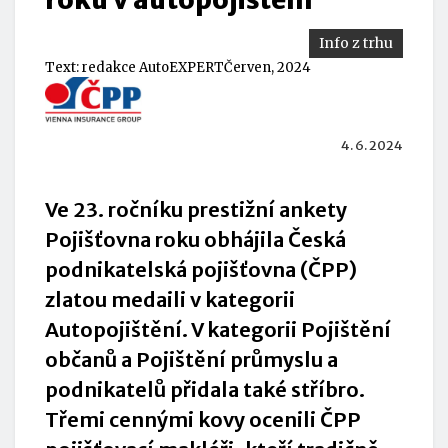
Info z trhu
Text:
redakce AutoEXPERT
Červen, 2024
4. 6. 2024
Ve 23. ročníku prestižní ankety
Pojišťovna roku obhájila Česká
podnikatelská pojišťovna (ČPP)
zlatou medaili v kategorii
Autopojištění. V kategorii Pojištění
občanů a Pojištění průmyslu a
podnikatelů přidala také stříbro.
Třemi cennými kovy ocenili ČPP