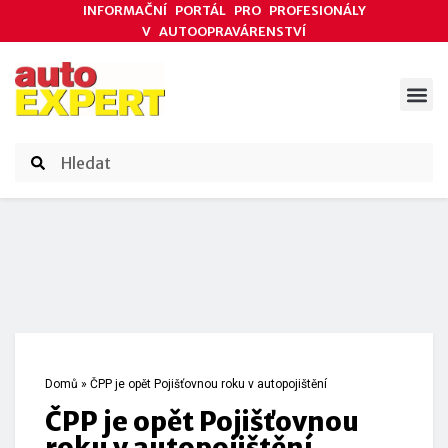
INFORMAČNÍ PORTÁL PRO PROFESIONÁLY
V AUTOOPRAVÁRENSTVÍ
ODBORNÉ ČLÁNKY
AKCE DODAVATELŮ
ČASOPIS AUTOEXPERT
Domů
»
ČPP je opět Pojišťovnou roku v autopojištění
ČPP je opět Pojišťovnou
roku v autopojištění