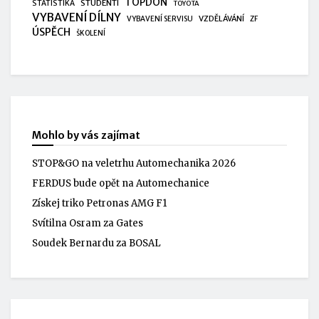
TOPDON
STUDENTI
STATISTIKA
TOYOTA
VYBAVENÍ DÍLNY
VZDĚLÁVÁNÍ
VYBAVENÍ SERVISU
ZF
ÚSPĚCH
ŠKOLENÍ
Mohlo by vás zajímat
STOP&GO na veletrhu Automechanika 2026
FERDUS bude opět na Automechanice
Získej triko Petronas AMG F1
Svítilna Osram za Gates
Soudek Bernardu za BOSAL