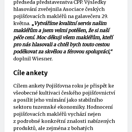
předseda představenstva ČPP. Výsledky
hlasování zveřejnila Asociace českých
pojišťovacích makléřů na galavečeru 29.
května.
„
Vytváříme kvalitní servis našim
makléřům a jsem velmi potěšen, že si naší
péče cení. Moc děkuji všem makléřům, kteří
pro nás hlasovali a chtěl bych touto cestou
poděkovat za skvělou a férovou spolupráci,“
doplnil Wiesner.
Cíle ankety
Cílem ankety Pojišťovna roku je přispět ke
všeobecné kultivaci českého pojišťovnictví
a posílit jeho vnímání jako stabilního
sektoru tuzemské ekonomiky. Hodnocení
pojišťovacích makléřů vychází nejen
z podrobné konkrétní znalosti nabízených
produktů, ale zejména z bohatých