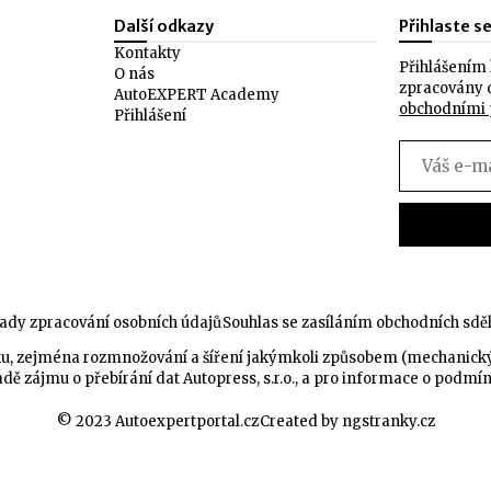
Další odkazy
Přihlaste s
Kontakty
Přihlášením 
O nás
zpracovány 
AutoEXPERT Academy
obchodními
Přihlášení
ady zpracování osobních údajů
Souhlas se zasíláním obchodních sdě
celku, zejména rozmnožování a šíření jakýmkoli způsobem (mechanic
dě zájmu o přebírání dat Autopress, s.r.o., a pro informace o podmí
© 2023 Autoexpertportal.cz
Created by ngstranky.cz