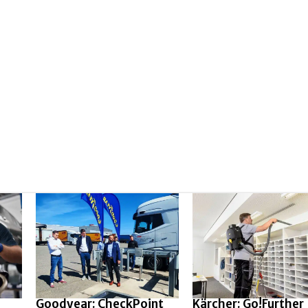
Goodyear: CheckPoint
Kärcher: Go!Further