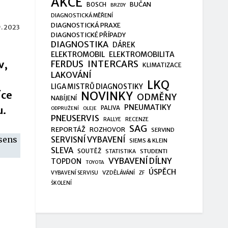
AKCE
BUČAN
BOSCH
BRZDY
DIAGNOSTICKÁ MĚŘENÍ
DIAGNOSTICKÁ PRAXE
9. 2023
DIAGNOSTICKÉ PŘÍPADY
DIAGNOSTIKA
DÁREK
ELEKTROMOBIL
ELEKTROMOBILITA
v,
FERDUS
INTERCARS
KLIMATIZACE
LAKOVÁNÍ
LKQ
LIGA MISTRŮ DIAGNOSTIKY
íce
NOVINKY
ODMĚNY
NABÍJENÍ
PNEUMATIKY
u.
PALIVA
ODPRUŽENÍ
OLEJE
PNEUSERVIS
RALLYE
RECENZE
SAG
REPORTÁŽ
ROZHOVOR
SERVIND
ssens
SERVISNÍ VYBAVENÍ
SIEMS & KLEIN
SLEVA
SOUTĚŽ
STUDENTI
STATISTIKA
VYBAVENÍ DÍLNY
TOPDON
TOYOTA
ÚSPĚCH
VZDĚLÁVÁNÍ
VYBAVENÍ SERVISU
ZF
ŠKOLENÍ