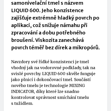
samonivelační tmel s názvem
LIQUID 600. Jeho konzistence
zajišťuje extrémně hladký povrch po
aplikaci, což snižuje námahu při
zpracování a dobu potřebného
broušení. Viskozita zanechává
povrch téměř bez dírek a mikropórů.
Navzdory své řídké konzistenci je tmel
vhodný jak na vodorovné podklady, tak na
svislé povrchy. LIQUID 600 skvěle funguje
jako plnicí i dokončovací tmel. Součástí
nového tmelu je technologie MIXING
INDICATOR, díky které lze snadno
kontrolovat správnost smíchání tmelu
s tužidlem.