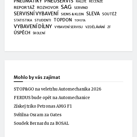
PNEUSERVIS
PNEUMATIKY
RALLYE
RECENZE
SAG
REPORTÁŽ
ROZHOVOR
SERVIND
SERVISNÍ VYBAVENÍ
SLEVA
SIEMS & KLEIN
SOUTĚŽ
TOPDON
STUDENTI
STATISTIKA
TOYOTA
VYBAVENÍ DÍLNY
VZDĚLÁVÁNÍ
VYBAVENÍ SERVISU
ZF
ÚSPĚCH
ŠKOLENÍ
Mohlo by vás zajímat
STOP&GO na veletrhu Automechanika 2026
FERDUS bude opět na Automechanice
Získej triko Petronas AMG F1
Svítilna Osram za Gates
Soudek Bernardu za BOSAL