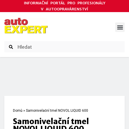
INFORMAČNÍ PORTÁL PRO PROFESIONÁLY
V AUTOOPRAVÁRENSTVÍ
ODBORNÉ ČLÁNKY
AKCE DODAVATELŮ
ČASOPIS AUTOEXPERT
Domů
»
Samonivelační tmel NOVOL LIQUID 600
Samonivelační tmel
NOVOL LIQUID 600