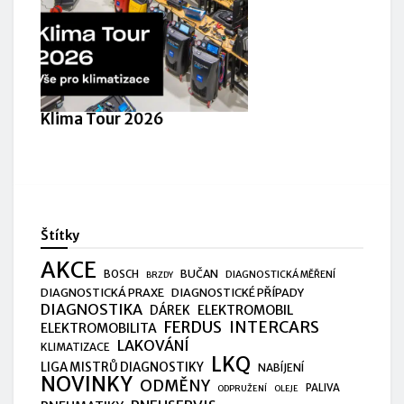
Klima Tour 2026
Štítky
AKCE
BUČAN
BOSCH
DIAGNOSTICKÁ MĚŘENÍ
BRZDY
DIAGNOSTICKÁ PRAXE
DIAGNOSTICKÉ PŘÍPADY
DIAGNOSTIKA
ELEKTROMOBIL
DÁREK
FERDUS
INTERCARS
ELEKTROMOBILITA
LAKOVÁNÍ
KLIMATIZACE
LKQ
LIGA MISTRŮ DIAGNOSTIKY
NABÍJENÍ
NOVINKY
ODMĚNY
PALIVA
ODPRUŽENÍ
OLEJE