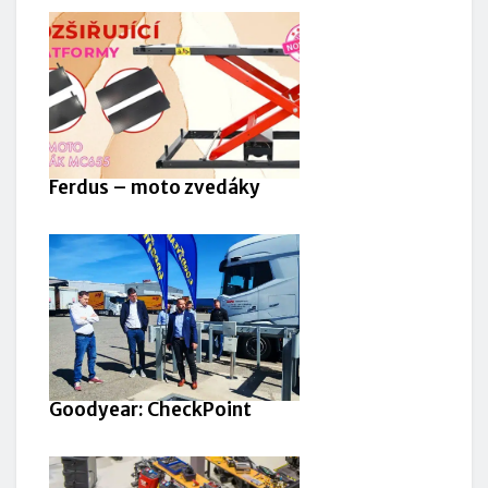
Ferdus – moto zvedáky
Goodyear: CheckPoint