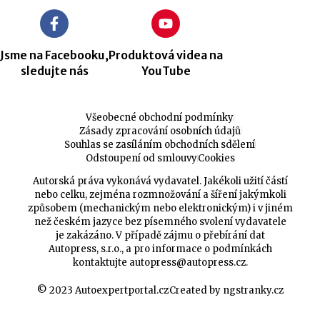
Jsme na Facebooku,
Produktová videa na
sledujte nás
YouTube
Všeobecné obchodní podmínky
Zásady zpracování osobních údajů
Souhlas se zasíláním obchodních sdělení
Odstoupení od smlouvy
Cookies
Autorská práva vykonává vydavatel. Jakékoli užití částí
nebo celku, zejména rozmnožování a šíření jakýmkoli
způsobem (mechanickým nebo elektronickým) i v jiném
než českém jazyce bez písemného svolení vydavatele
je zakázáno. V případě zájmu o přebírání dat
Autopress, s.r.o., a pro informace o podmínkách
kontaktujte
autopress@autopress.cz
.
© 2023 Autoexpertportal.cz
Created by ngstranky.cz