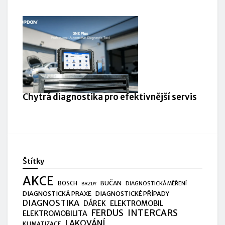
Chytrá diagnostika pro efektivnější servis
Štítky
AKCE
BUČAN
BOSCH
DIAGNOSTICKÁ MĚŘENÍ
BRZDY
DIAGNOSTICKÁ PRAXE
DIAGNOSTICKÉ PŘÍPADY
DIAGNOSTIKA
ELEKTROMOBIL
DÁREK
FERDUS
INTERCARS
ELEKTROMOBILITA
LAKOVÁNÍ
KLIMATIZACE