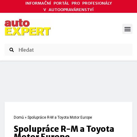
INFORMAČNÍ PORTÁL PRO PROFESIONÁLY
V AUTOOPRAVÁRENSTVÍ
ODBORNÉ ČLÁNKY
AKCE DODAVATELŮ
ČASOPIS AUTOEXPERT
Domů
»
Spolupráce R-M a Toyota Motor Europe
Spolupráce R-M a Toyota
Motor Europe