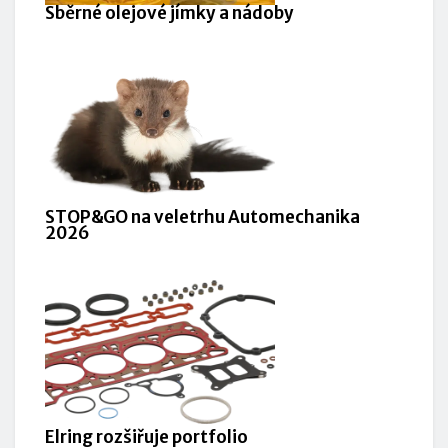
Sběrné olejové jímky a nádoby
STOP&GO na veletrhu Automechanika
2026
Elring rozšiřuje portfolio