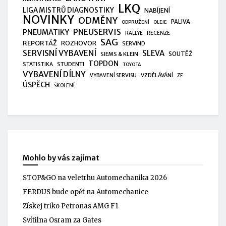
LKQ
LIGA MISTRŮ DIAGNOSTIKY
NABÍJENÍ
NOVINKY
ODMĚNY
PALIVA
ODPRUŽENÍ
OLEJE
PNEUSERVIS
PNEUMATIKY
RALLYE
RECENZE
SAG
REPORTÁŽ
ROZHOVOR
SERVIND
SERVISNÍ VYBAVENÍ
SLEVA
SIEMS & KLEIN
SOUTĚŽ
TOPDON
STUDENTI
STATISTIKA
TOYOTA
VYBAVENÍ DÍLNY
VZDĚLÁVÁNÍ
VYBAVENÍ SERVISU
ZF
ÚSPĚCH
ŠKOLENÍ
Mohlo by vás zajímat
STOP&GO na veletrhu Automechanika 2026
FERDUS bude opět na Automechanice
Získej triko Petronas AMG F1
Svítilna Osram za Gates