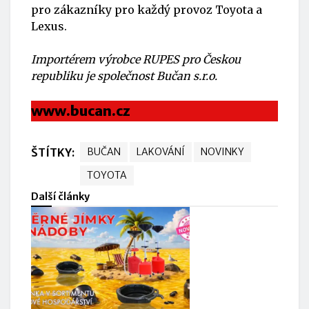
pro zákazníky pro každý provoz Toyota a
Lexus.
Importérem výrobce RUPES pro Českou
republiku je společnost Bučan s.r.o.
www.bucan.cz
ŠTÍTKY:
BUČAN
LAKOVÁNÍ
NOVINKY
TOYOTA
Další články