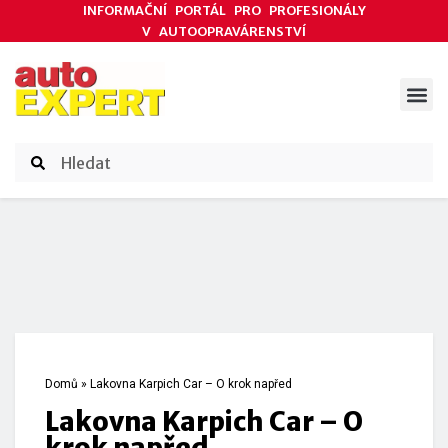
INFORMAČNÍ PORTÁL PRO PROFESIONÁLY
V AUTOOPRAVÁRENSTVÍ
ODBORNÉ ČLÁNKY
AKCE DODAVATELŮ
ČASOPIS AUTOEXPERT
Domů
»
Lakovna Karpich Car – O krok napřed
Lakovna Karpich Car – O
krok napřed