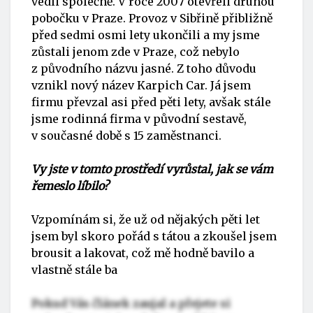
vedli společně. V roce 2007 otevřeli druhou
pobočku v Praze. Provoz v Sibřině přibližně
před sedmi osmi lety ukončili a my jsme
zůstali jenom zde v Praze, což nebylo
z původního názvu jasné. Z toho důvodu
vznikl nový název Karpich Car. Já jsem
firmu převzal asi před pěti lety, avšak stále
jsme rodinná firma v původní sestavě,
v současné době s 15 zaměstnanci.
Vy jste v tomto prostředí vyrůstal, jak se vám
řemeslo líbilo?
Vzpomínám si, že už od nějakých pěti let
jsem byl skoro pořád s tátou a zkoušel jsem
brousit a lakovat, což mě hodně bavilo a
vlastně stále ba
Pokud Vás článek zaujal a přejete si