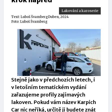
Lakování a karoserie
Text:
Luboš Švamberg
Duben, 2024
Foto: Luboš Švamberg
Stejně jako v předchozích letech, i
v letošním tematickém vydání
zařazujeme profily zajímavých
lakoven. Pokud vám název Karpich
Car nic neříká, určitě ji budete znát