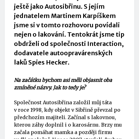
ještě jako Autosibřinu. S jejím
jednatelem Martinem Karpíškem
jsme si v tomto rozhovoru povídali
nejen o lakování. Tentokrát jsme tip
obdrželi od společnosti Interaction,
dodavatele autoopravárenských
laků Spies Hecker.
Na začátku bychom asi měli objasnit oba
zmíněné názvy. Jak to tedy je?
Společnost Autosibřina založil můj táta
v roce 1998, kdy objekt v Sibřině převzal po
předchozím majiteli. Začínal s lakovnou,
kterou záhy doplnil i o karosárnu. Brzy mu
začala pomáhat mamka a později firmu