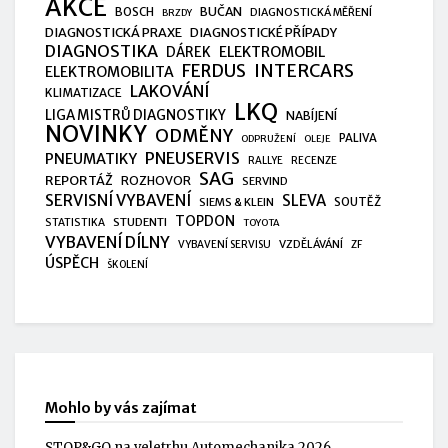
AKCE
BUČAN
BOSCH
DIAGNOSTICKÁ MĚŘENÍ
BRZDY
DIAGNOSTICKÁ PRAXE
DIAGNOSTICKÉ PŘÍPADY
DIAGNOSTIKA
ELEKTROMOBIL
DÁREK
FERDUS
INTERCARS
ELEKTROMOBILITA
LAKOVÁNÍ
KLIMATIZACE
LKQ
LIGA MISTRŮ DIAGNOSTIKY
NABÍJENÍ
NOVINKY
ODMĚNY
PALIVA
ODPRUŽENÍ
OLEJE
PNEUSERVIS
PNEUMATIKY
RALLYE
RECENZE
SAG
REPORTÁŽ
ROZHOVOR
SERVIND
SERVISNÍ VYBAVENÍ
SLEVA
SIEMS & KLEIN
SOUTĚŽ
TOPDON
STUDENTI
STATISTIKA
TOYOTA
VYBAVENÍ DÍLNY
VZDĚLÁVÁNÍ
VYBAVENÍ SERVISU
ZF
ÚSPĚCH
ŠKOLENÍ
Mohlo by vás zajímat
STOP&GO na veletrhu Automechanika 2026