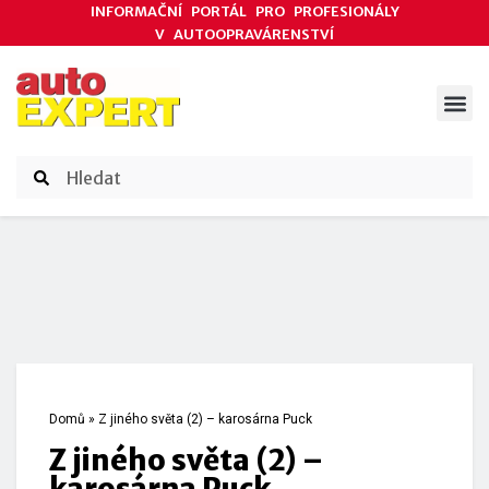
INFORMAČNÍ PORTÁL PRO PROFESIONÁLY
V AUTOOPRAVÁRENSTVÍ
ODBORNÉ ČLÁNKY
AKCE DODAVATELŮ
ČASOPIS AUTOEXPERT
Domů
»
Z jiného světa (2) – karosárna Puck
Z jiného světa (2) –
karosárna Puck