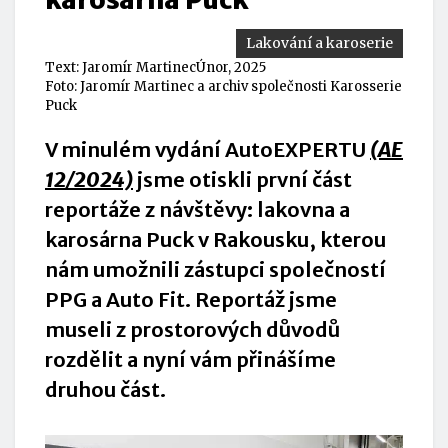
Lakování a karoserie
Text:
Jaromír Martinec
Únor, 2025
Foto: Jaromír Martinec a archiv společnosti Karosserie
Puck
V minulém vydání AutoEXPERTU
(AE
12/2024)
jsme otiskli první část
reportáže z návštěvy: lakovna a
karosárna Puck v Rakousku, kterou
nám umožnili zástupci společností
PPG a Auto Fit. Reportáž jsme
museli z prostorových důvodů
rozdělit a nyní vám přinášíme
druhou část.