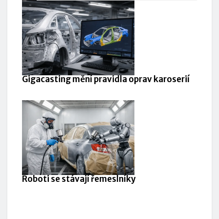
Gigacasting mění pravidla oprav karoserií
Roboti se stávají řemeslníky