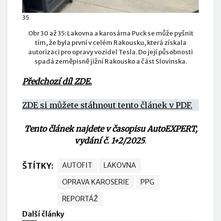
35
Obr 30 až 35: Lakovna a karosárna Puck se může pyšnit
tím, že byla první v celém Rakousku, která získala
autorizaci pro opravy vozidel Tesla. Do její působnosti
spadá zeměpisně jižní Rakousko a část Slovinska.
Předchozí díl ZDE.
ZDE si můžete stáhnout tento článek v PDF.
Tento článek najdete v časopisu AutoEXPERT,
vydání č. 1+2/2025
.
ŠTÍTKY:
AUTOFIT
LAKOVNA
OPRAVA KAROSERIE
PPG
REPORTÁŽ
Další články