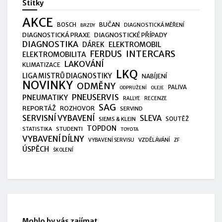
Štítky
AKCE
BUČAN
BOSCH
DIAGNOSTICKÁ MĚŘENÍ
BRZDY
DIAGNOSTICKÁ PRAXE
DIAGNOSTICKÉ PŘÍPADY
DIAGNOSTIKA
ELEKTROMOBIL
DÁREK
FERDUS
INTERCARS
ELEKTROMOBILITA
LAKOVÁNÍ
KLIMATIZACE
LKQ
LIGA MISTRŮ DIAGNOSTIKY
NABÍJENÍ
NOVINKY
ODMĚNY
PALIVA
ODPRUŽENÍ
OLEJE
PNEUSERVIS
PNEUMATIKY
RALLYE
RECENZE
SAG
REPORTÁŽ
ROZHOVOR
SERVIND
SERVISNÍ VYBAVENÍ
SLEVA
SIEMS & KLEIN
SOUTĚŽ
TOPDON
STUDENTI
STATISTIKA
TOYOTA
VYBAVENÍ DÍLNY
VZDĚLÁVÁNÍ
VYBAVENÍ SERVISU
ZF
ÚSPĚCH
ŠKOLENÍ
Mohlo by vás zajímat