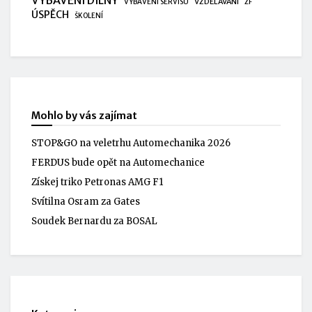
VZDĚLÁVÁNÍ
VYBAVENÍ SERVISU
ZF
ÚSPĚCH
ŠKOLENÍ
Mohlo by vás zajímat
STOP&GO na veletrhu Automechanika 2026
FERDUS bude opět na Automechanice
Získej triko Petronas AMG F1
Svítilna Osram za Gates
Soudek Bernardu za BOSAL