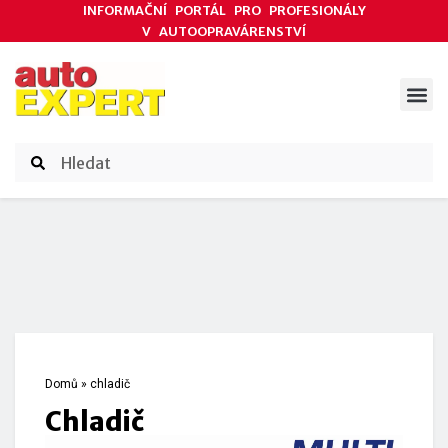
INFORMAČNÍ PORTÁL PRO PROFESIONÁLY
V AUTOOPRAVÁRENSTVÍ
ODBORNÉ ČLÁNKY
AKCE DODAVATELŮ
ČASOPIS AUTOEXPERT
Domů
»
chladič
chladič