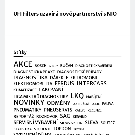
UFI Filters uzavírá nové partnerství s NIO
Štítky
AKCE
BUČAN
BOSCH
DIAGNOSTICKÁ MĚŘENÍ
BRZDY
DIAGNOSTICKÁ PRAXE
DIAGNOSTICKÉ PŘÍPADY
DIAGNOSTIKA
ELEKTROMOBIL
DÁREK
FERDUS
INTERCARS
ELEKTROMOBILITA
LAKOVÁNÍ
KLIMATIZACE
LKQ
LIGA MISTRŮ DIAGNOSTIKY
NABÍJENÍ
NOVINKY
ODMĚNY
PALIVA
ODPRUŽENÍ
OLEJE
PNEUSERVIS
PNEUMATIKY
RALLYE
RECENZE
SAG
REPORTÁŽ
ROZHOVOR
SERVIND
SERVISNÍ VYBAVENÍ
SLEVA
SIEMS & KLEIN
SOUTĚŽ
TOPDON
STUDENTI
STATISTIKA
TOYOTA
VYBAVENÍ DÍLNY