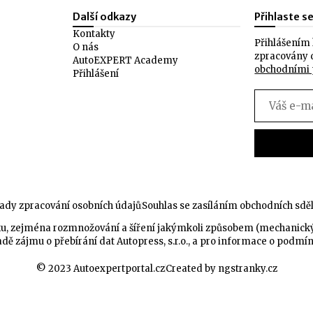
Další odkazy
Přihlaste s
Kontakty
Přihlášením 
O nás
zpracovány 
AutoEXPERT Academy
obchodními
Přihlášení
ady zpracování osobních údajů
Souhlas se zasíláním obchodních sdě
celku, zejména rozmnožování a šíření jakýmkoli způsobem (mechanic
dě zájmu o přebírání dat Autopress, s.r.o., a pro informace o podmí
© 2023 Autoexpertportal.cz
Created by ngstranky.cz