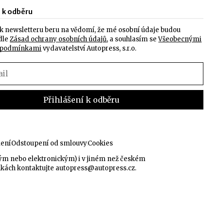
e k odběru
k newsletteru beru na vědomí, že mé osobní údaje budou
dle
Zásad ochrany osobních údajů
, a souhlasím se
Všeobecnými
 podmínkami
vydavatelství Autopress, s.r.o.
lení
Odstoupení od smlouvy
Cookies
kým nebo elektronickým) i v jiném než českém
nkách kontaktujte
autopress@autopress.cz
.