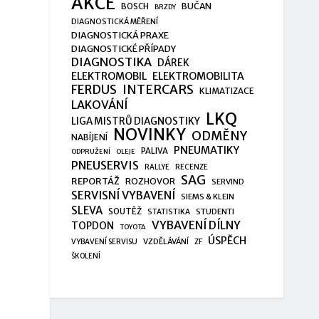
AKCE
BUČAN
BOSCH
BRZDY
DIAGNOSTICKÁ MĚŘENÍ
DIAGNOSTICKÁ PRAXE
DIAGNOSTICKÉ PŘÍPADY
DIAGNOSTIKA
DÁREK
ELEKTROMOBIL
ELEKTROMOBILITA
FERDUS
INTERCARS
KLIMATIZACE
LAKOVÁNÍ
LKQ
LIGA MISTRŮ DIAGNOSTIKY
NOVINKY
ODMĚNY
NABÍJENÍ
PNEUMATIKY
PALIVA
ODPRUŽENÍ
OLEJE
PNEUSERVIS
RALLYE
RECENZE
SAG
REPORTÁŽ
ROZHOVOR
SERVIND
SERVISNÍ VYBAVENÍ
SIEMS & KLEIN
SLEVA
SOUTĚŽ
STUDENTI
STATISTIKA
VYBAVENÍ DÍLNY
TOPDON
TOYOTA
ÚSPĚCH
VZDĚLÁVÁNÍ
VYBAVENÍ SERVISU
ZF
ŠKOLENÍ