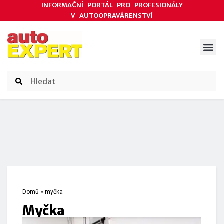
INFORMAČNÍ PORTÁL PRO PROFESIONÁLY
V AUTOOPRAVÁRENSTVÍ
ODBORNÉ ČLÁNKY
AKCE DODAVATELŮ
ČASOPIS AUTOEXPERT
Domů
»
myčka
myčka