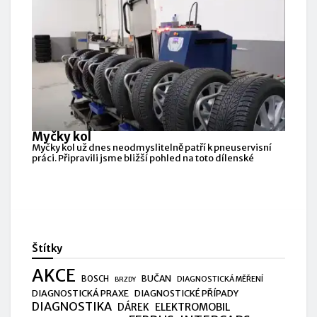
Myčky kol
Myčky kol už dnes neodmyslitelně patří k pneuservisní
práci. Připravili jsme bližší pohled na toto dílenské
Štítky
AKCE
BUČAN
BOSCH
DIAGNOSTICKÁ MĚŘENÍ
BRZDY
DIAGNOSTICKÁ PRAXE
DIAGNOSTICKÉ PŘÍPADY
DIAGNOSTIKA
ELEKTROMOBIL
DÁREK