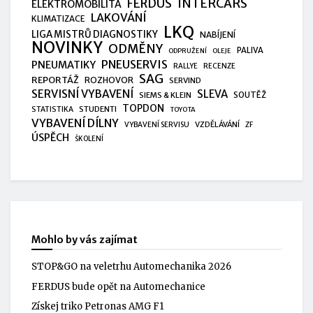
FERDUS
INTERCARS
ELEKTROMOBILITA
LAKOVÁNÍ
KLIMATIZACE
LKQ
LIGA MISTRŮ DIAGNOSTIKY
NABÍJENÍ
NOVINKY
ODMĚNY
PALIVA
ODPRUŽENÍ
OLEJE
PNEUSERVIS
PNEUMATIKY
RALLYE
RECENZE
SAG
REPORTÁŽ
ROZHOVOR
SERVIND
SERVISNÍ VYBAVENÍ
SLEVA
SIEMS & KLEIN
SOUTĚŽ
TOPDON
STUDENTI
STATISTIKA
TOYOTA
VYBAVENÍ DÍLNY
VZDĚLÁVÁNÍ
VYBAVENÍ SERVISU
ZF
ÚSPĚCH
ŠKOLENÍ
Mohlo by vás zajímat
STOP&GO na veletrhu Automechanika 2026
FERDUS bude opět na Automechanice
Získej triko Petronas AMG F1