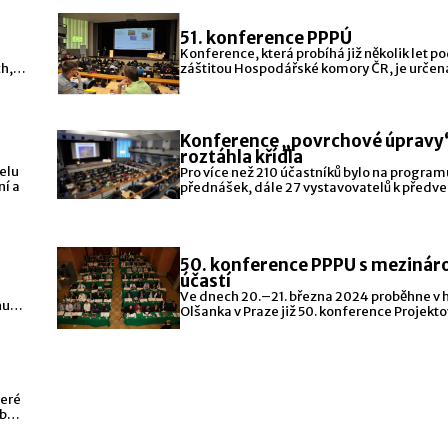
51. konference PPPÚ
Konference, která probíhá již několik let p
h, o
záštitou Hospodářské komory ČR, je určen
široký okruh
Konference „povrchové úpravy
roztáhla křídla
elu
Pro více než 210 účastníků bylo na program
ní a
přednášek, dále 27 vystavovatelů k předv
svých
50. konference PPPU s mezinár
účastí
Ve dnech 20.–21. března 2024 proběhne v 
hu
Olšanka v Praze již 50. konference Projekto
teré
áboje