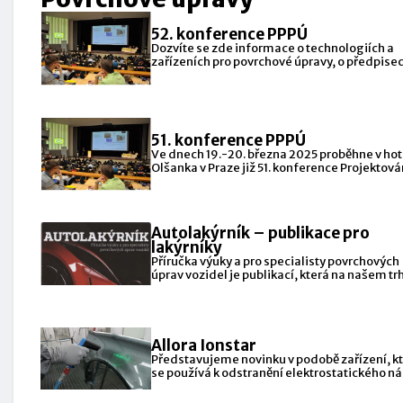
52. konference PPPÚ
Dozvíte se zde informace o technologiích a
zařízeních pro povrchové úpravy, o předpisec
možnostech pro
51. konference PPPÚ
Ve dnech 19.-20. března 2025 proběhne v hot
Olšanka v Praze již 51. konference Projektová
Autolakýrník – publikace pro
lakýrníky
Příručka výuky a pro specialisty povrchových
úprav vozidel je publikací, která na našem tr
citelně chyběla
Allora Ionstar
Představujeme novinku v podobě zařízení, k
se používá k odstranění elektrostatického n
na površích.