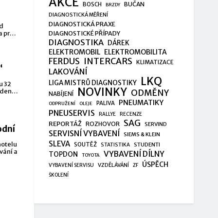
AKCE
BUČAN
BOSCH
BRZDY
DIAGNOSTICKÁ MĚŘENÍ
DIAGNOSTICKÁ PRAXE
od
a pro
DIAGNOSTICKÉ PŘÍPADY
DIAGNOSTIKA
DÁREK
ELEKTROMOBIL
ELEKTROMOBILITA
FERDUS
INTERCARS
KLIMATIZACE
“
LAKOVÁNÍ
LKQ
LIGA MISTRŮ DIAGNOSTIKY
u 32
NOVINKY
edení
ODMĚNY
NABÍJENÍ
PNEUMATIKY
PALIVA
ODPRUŽENÍ
OLEJE
PNEUSERVIS
RALLYE
RECENZE
SAG
REPORTÁŽ
ROZHOVOR
SERVIND
odní
SERVISNÍ VYBAVENÍ
SIEMS & KLEIN
SLEVA
hotelu
SOUTĚŽ
STUDENTI
STATISTIKA
vání a
VYBAVENÍ DÍLNY
TOPDON
TOYOTA
ÚSPĚCH
VZDĚLÁVÁNÍ
VYBAVENÍ SERVISU
ZF
ŠKOLENÍ