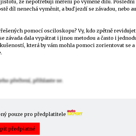
istotu, že nepotřebuji měření po výměně dílu. Poslední
stě díl nenechá vyměnit, a buď jezdí se závadou, nebo a
yřešených pomocí osciloskopu? Vy, kdo zpětně revidujet
 se závada dala vypátrat i jinou metodou a často i jednod
 zkušeností, která by vám mohla pomoci zorientovat se a
.
eho přečtení, přihlaste se.
pný pouze pro předplatitele
pit předplatné