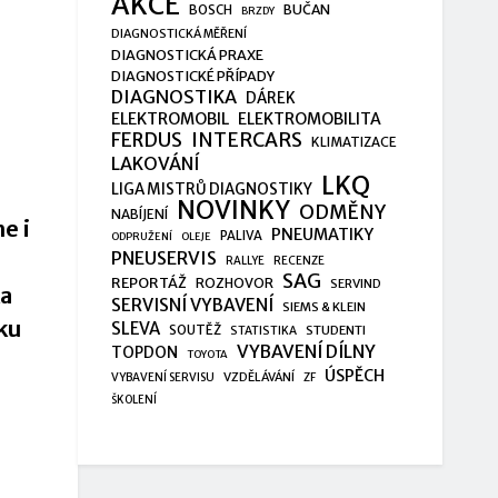
AKCE
BUČAN
BOSCH
BRZDY
DIAGNOSTICKÁ MĚŘENÍ
DIAGNOSTICKÁ PRAXE
DIAGNOSTICKÉ PŘÍPADY
DIAGNOSTIKA
DÁREK
ELEKTROMOBIL
ELEKTROMOBILITA
FERDUS
INTERCARS
KLIMATIZACE
LAKOVÁNÍ
LKQ
LIGA MISTRŮ DIAGNOSTIKY
NOVINKY
ODMĚNY
NABÍJENÍ
e i
PNEUMATIKY
PALIVA
ODPRUŽENÍ
OLEJE
PNEUSERVIS
RALLYE
RECENZE
SAG
REPORTÁŽ
ROZHOVOR
SERVIND
ka
SERVISNÍ VYBAVENÍ
SIEMS & KLEIN
ku
SLEVA
SOUTĚŽ
STUDENTI
STATISTIKA
VYBAVENÍ DÍLNY
TOPDON
TOYOTA
ÚSPĚCH
VZDĚLÁVÁNÍ
VYBAVENÍ SERVISU
ZF
ŠKOLENÍ