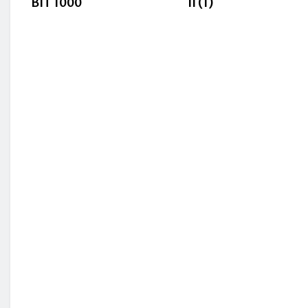
BIT 1000
II (1)