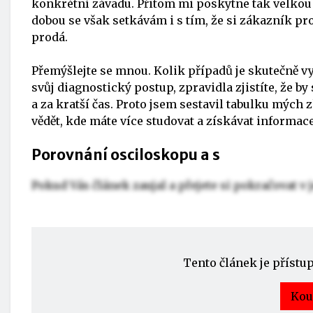
konkrétní závadu. Přitom mi poskytne tak velkou j
dobou se však setkávám i s tím, že si zákazník pro
prodá.
Přemýšlejte se mnou. Kolik případů je skutečně v
svůj diagnostický postup, zpravidla zjistíte, že by
a za kratší čas. Proto jsem sestavil tabulku mých
vědět, kde máte více studovat a získávat informace
Porovnání osciloskopu a s
Pokud Vás článek zaujal a přejete si pokračovat v j
Tento článek je přístu
Kou