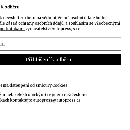
e k odběru
k newsletteru beru na vědomí, že mé osobní údaje budou
dle
Zásad ochrany osobních údajů
, a souhlasím se
Všeobecnými
 podmínkami
vydavatelství Autopress, s.r.o.
lení
Odstoupení od smlouvy
Cookies
kým nebo elektronickým) i v jiném než českém
nkách kontaktujte
autopress@autopress.cz
.