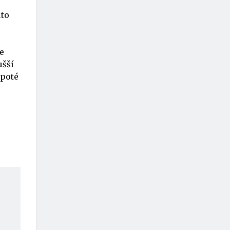
uto
e
ušší
 poté