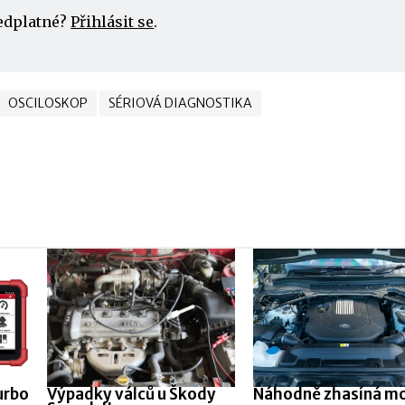
edplatné?
Přihlásit se
.
OSCILOSKOP
SÉRIOVÁ DIAGNOSTIKA
urbo
Výpadky válců u Škody
Náhodně zhasíná m