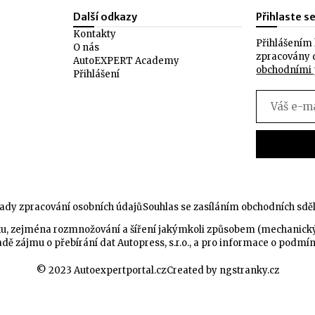
Další odkazy
Přihlaste s
Kontakty
Přihlášením 
O nás
zpracovány 
AutoEXPERT Academy
obchodními
Přihlášení
ady zpracování osobních údajů
Souhlas se zasíláním obchodních sdě
celku, zejména rozmnožování a šíření jakýmkoli způsobem (mechanic
dě zájmu o přebírání dat Autopress, s.r.o., a pro informace o podmí
© 2023 Autoexpertportal.cz
Created by ngstranky.cz