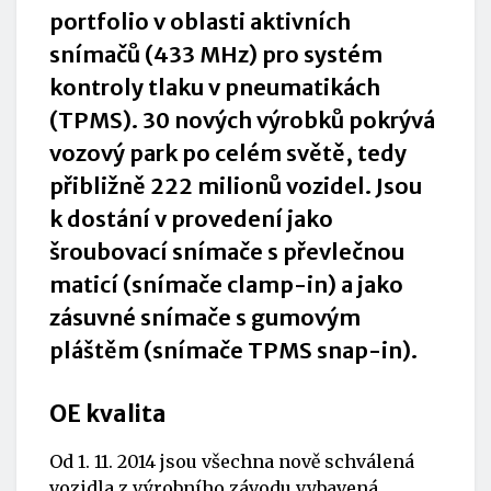
portfolio v oblasti aktivních
snímačů (433 MHz) pro systém
kontroly tlaku v pneumatikách
(TPMS). 30 nových výrobků pokrývá
vozový park po celém světě, tedy
přibližně 222 milionů vozidel. Jsou
k dostání v provedení jako
šroubovací snímače s převlečnou
maticí (snímače clamp-in) a jako
zásuvné snímače s gumovým
pláštěm (snímače TPMS snap-in).
OE kvalita
Od 1. 11. 2014 jsou všechna nově schválená
vozidla z výrobního závodu vybavená