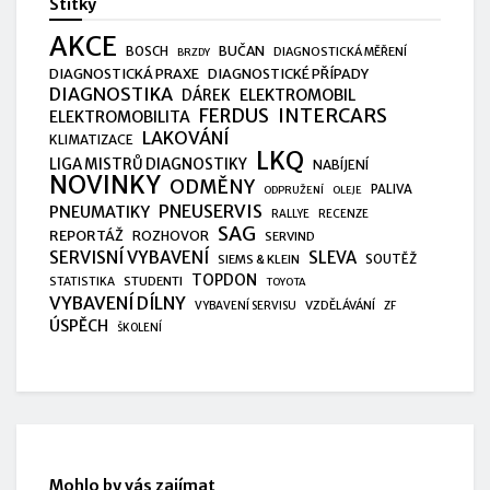
Štítky
AKCE
BUČAN
BOSCH
DIAGNOSTICKÁ MĚŘENÍ
BRZDY
DIAGNOSTICKÁ PRAXE
DIAGNOSTICKÉ PŘÍPADY
DIAGNOSTIKA
ELEKTROMOBIL
DÁREK
FERDUS
INTERCARS
ELEKTROMOBILITA
LAKOVÁNÍ
KLIMATIZACE
LKQ
LIGA MISTRŮ DIAGNOSTIKY
NABÍJENÍ
NOVINKY
ODMĚNY
PALIVA
ODPRUŽENÍ
OLEJE
PNEUSERVIS
PNEUMATIKY
RALLYE
RECENZE
SAG
REPORTÁŽ
ROZHOVOR
SERVIND
SERVISNÍ VYBAVENÍ
SLEVA
SIEMS & KLEIN
SOUTĚŽ
TOPDON
STUDENTI
STATISTIKA
TOYOTA
VYBAVENÍ DÍLNY
VZDĚLÁVÁNÍ
VYBAVENÍ SERVISU
ZF
ÚSPĚCH
ŠKOLENÍ
Mohlo by vás zajímat