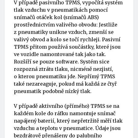
V případě pasivního TPMS, vypočítá systém
tlak vzduchu v pneumatikách pomocí
snímačů otáček kol (snímačů ABS)
prostřednictvím valivého obvodu: Jestliže
z pneumatiky unikne vzduch, zmenší se
valivý obvod a kolo se točí rychleji. Pasivní
TPMS přitom používá součástky, které jsou
ve vozidle namontované tak jako tak.
Rozšíří se pouze software. Systém sice
rozpozná ztrátu tlaku, nicméně nezjistí,
o kterou pneumatiku jde. Nepřímý TPMS
také nezareaguje, pokud má každá ze čtyř
pneumatik podobně nízký tlak.
V případě aktivního (přímého) TPMS se na
každém kole do ráfku namontuje snímač
napájený baterií, který nepřetržitě měří tlak
vzduchu a teplotu v pneumatice. Údaje jsou
bezdrátově přenášeny do palubního