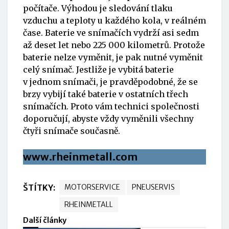
počítače. Výhodou je sledování tlaku
vzduchu a teploty u každého kola, v reálném
čase. Baterie ve snímačích vydrží asi sedm
až deset let nebo 225 000 kilometrů. Protože
baterie nelze vyměnit, je pak nutné vyměnit
celý snímač. Jestliže je vybitá baterie
v jednom snímači, je pravděpodobné, že se
brzy vybijí také baterie v ostatních třech
snímačích. Proto vám technici společnosti
doporučují, abyste vždy vyměnili všechny
čtyři snímače současně.
www.rheinmetall.com
ŠTÍTKY:
MOTORSERVICE
PNEUSERVIS
RHEINMETALL
Další články