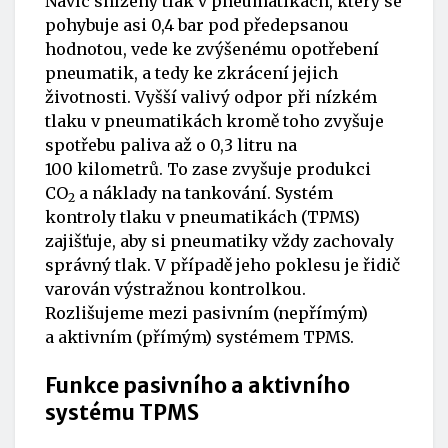
Navíc snížený tlak v pneumatikách, který se
pohybuje asi 0,4 bar pod předepsanou
hodnotou, vede ke zvýšenému opotřebení
pneumatik, a tedy ke zkrácení jejich
životnosti. Vyšší valivý odpor při nízkém
tlaku v pneumatikách kromě toho zvyšuje
spotřebu paliva až o 0,3 litru na
100 kilometrů. To zase zvyšuje produkci
CO
a náklady na tankování. Systém
2
kontroly tlaku v pneumatikách (TPMS)
zajišťuje, aby si pneumatiky vždy zachovaly
správný tlak. V případě jeho poklesu je řidič
varován výstražnou kontrolkou.
Rozlišujeme mezi pasivním (nepřímým)
a aktivním (přímým) systémem TPMS.
Funkce pasivního a aktivního
systému TPMS