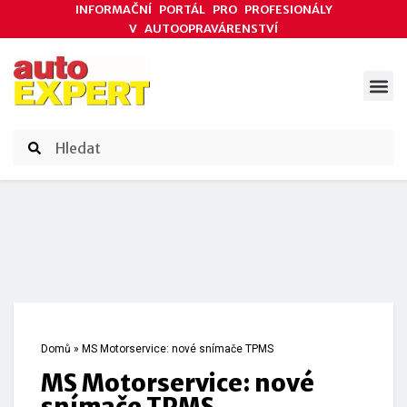
INFORMAČNÍ PORTÁL PRO PROFESIONÁLY
V AUTOOPRAVÁRENSTVÍ
ODBORNÉ ČLÁNKY
AKCE DODAVATELŮ
ČASOPIS AUTOEXPERT
Domů
»
MS Motorservice: nové snímače TPMS
MS Motorservice: nové
snímače TPMS