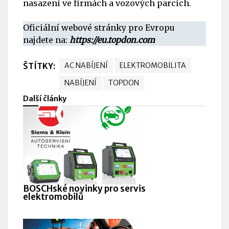
nasazení ve firmách a vozových parcích.
Oficiální webové stránky pro Evropu
najdete na:
https://eu.topdon.com
ŠTÍTKY:
AC NABÍJENÍ
ELEKTROMOBILITA
NABÍJENÍ
TOPDON
Další články
BOSCHské novinky pro servis
elektromobilů