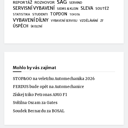
SAG
REPORTÁŽ
ROZHOVOR
SERVIND
SERVISNÍ VYBAVENÍ
SLEVA
SIEMS & KLEIN
SOUTĚŽ
TOPDON
STUDENTI
STATISTIKA
TOYOTA
VYBAVENÍ DÍLNY
VZDĚLÁVÁNÍ
VYBAVENÍ SERVISU
ZF
ÚSPĚCH
ŠKOLENÍ
Mohlo by vás zajímat
STOP&GO na veletrhu Automechanika 2026
FERDUS bude opět na Automechanice
Získej triko Petronas AMG F1
Svítilna Osram za Gates
Soudek Bernardu za BOSAL