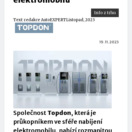
Info z trhu
Text:
redakce AutoEXPERT
Listopad, 2023
19. 11. 2023
Společnost
Topdon
, která je
průkopníkem ve sféře
nabíjení
elektro
mobilu, nabízí rozmanitou