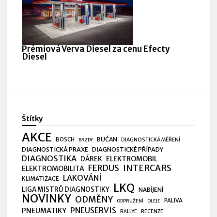
Prémiová Verva Diesel za cenu Efecty
Diesel
Štítky
AKCE
BUČAN
BOSCH
DIAGNOSTICKÁ MĚŘENÍ
BRZDY
DIAGNOSTICKÁ PRAXE
DIAGNOSTICKÉ PŘÍPADY
DIAGNOSTIKA
ELEKTROMOBIL
DÁREK
FERDUS
INTERCARS
ELEKTROMOBILITA
LAKOVÁNÍ
KLIMATIZACE
LKQ
LIGA MISTRŮ DIAGNOSTIKY
NABÍJENÍ
NOVINKY
ODMĚNY
PALIVA
ODPRUŽENÍ
OLEJE
PNEUSERVIS
PNEUMATIKY
RALLYE
RECENZE