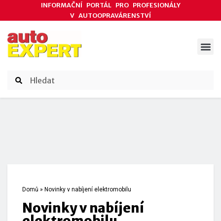
INFORMAČNÍ PORTÁL PRO PROFESIONÁLY
V AUTOOPRAVÁRENSTVÍ
ODBORNÉ ČLÁNKY
AKCE DODAVATELŮ
ČASOPIS AUTOEXPERT
Domů
»
Novinky v nabíjení elektromobilu
Novinky v nabíjení
elektromobilu