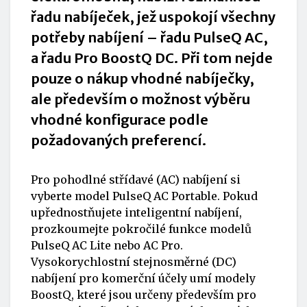
řadu nabíječek, jež uspokojí všechny
potřeby nabíjení – řadu PulseQ AC,
a řadu Pro BoostQ DC. Při tom nejde
pouze o nákup vhodné
nabíječky
,
ale především o možnost výběru
vhodné konfigurace podle
požadovaných preferencí.
Pro pohodlné střídavé (AC)
nabíjení
si
vyberte model PulseQ AC Portable. Pokud
upřednostňujete inteligentní nabíjení,
prozkoumejte pokročilé funkce modelů
PulseQ AC Lite nebo AC Pro.
Vysokorychlostní stejnosměrné (DC)
nabíjení
pro komerční účely umí modely
BoostQ, které jsou určeny především pro