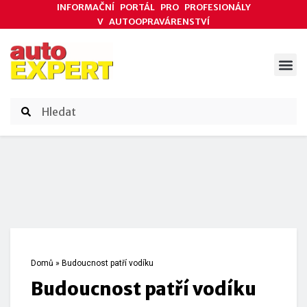
INFORMAČNÍ PORTÁL PRO PROFESIONÁLY
V AUTOOPRAVÁRENSTVÍ
ODBORNÉ ČLÁNKY
AKCE DODAVATELŮ
ČASOPIS AUTOEXPERT
Domů
»
Budoucnost patří vodíku
Budoucnost patří vodíku