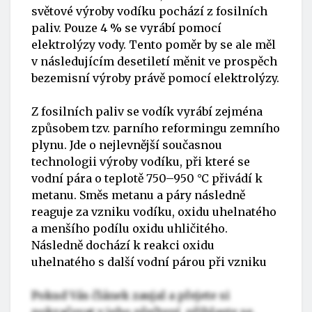
světové výroby vodíku pochází z fosilních
paliv. Pouze 4 % se vyrábí pomocí
elektrolýzy vody. Tento poměr by se ale měl
v následujícím desetiletí měnit ve prospěch
bezemisní výroby právě pomocí elektrolýzy.
Z fosilních paliv se vodík vyrábí zejména
způsobem tzv. parního reformingu zemního
plynu. Jde o nejlevnější současnou
technologii výroby vodíku, při které se
vodní pára o teplotě 750–950 °C přivádí k
metanu. Směs metanu a páry následně
reaguje za vzniku vodíku, oxidu uhelnatého
a menšího podílu oxidu uhličitého.
Následně dochází k reakci oxidu
uhelnatého s další vodní párou při vzniku
Pokud Vás článek zaujal a přejete si