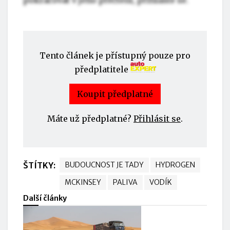
pokračovat v jeho přečtení, přihlaste se.
Tento článek je přístupný pouze pro
předplatitele
Koupit předplatné
Máte už předplatné?
Přihlásit se
.
ŠTÍTKY:
BUDOUCNOST JE TADY
HYDROGEN
MCKINSEY
PALIVA
VODÍK
Další články