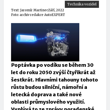
Technika vozidel
Text:
Jaromír Martinec
Září, 2022
Foto: archiv redakce AutoEXPERT
Poptávka po vodíku se během 30
let do roku 2050 zvýší čtyřikrát až
šestkrát. Hlavními tahouny tohoto
růstu budou silniční, námořní a
letecká doprava a také nové
oblasti průmyslového využití.
Vyplývá to ze zprávy poradenské