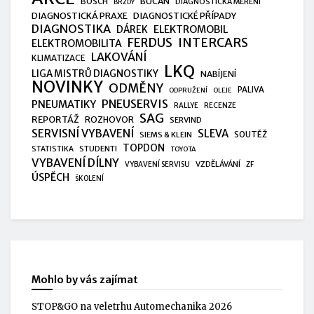
BUČAN
BOSCH
DIAGNOSTICKÁ MĚŘENÍ
BRZDY
DIAGNOSTICKÁ PRAXE
DIAGNOSTICKÉ PŘÍPADY
DIAGNOSTIKA
ELEKTROMOBIL
DÁREK
FERDUS
INTERCARS
ELEKTROMOBILITA
LAKOVÁNÍ
KLIMATIZACE
LKQ
LIGA MISTRŮ DIAGNOSTIKY
NABÍJENÍ
NOVINKY
ODMĚNY
PALIVA
ODPRUŽENÍ
OLEJE
PNEUSERVIS
PNEUMATIKY
RALLYE
RECENZE
SAG
REPORTÁŽ
ROZHOVOR
SERVIND
SERVISNÍ VYBAVENÍ
SLEVA
SIEMS & KLEIN
SOUTĚŽ
TOPDON
STUDENTI
STATISTIKA
TOYOTA
VYBAVENÍ DÍLNY
VZDĚLÁVÁNÍ
VYBAVENÍ SERVISU
ZF
ÚSPĚCH
ŠKOLENÍ
Mohlo by vás zajímat
STOP&GO na veletrhu Automechanika 2026