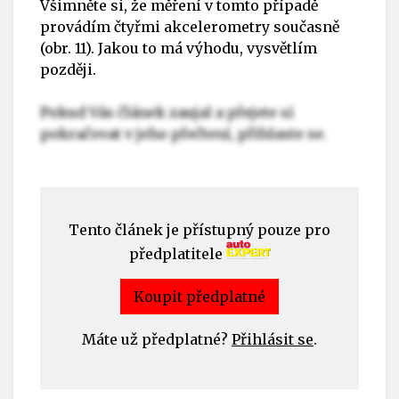
Všimněte si, že měření v tomto případě
provádím čtyřmi akcelerometry současně
(obr. 11). Jakou to má výhodu, vysvětlím
později.
Pokud Vás článek zaujal a přejete si
pokračovat v jeho přečtení, přihlaste se.
Tento článek je přístupný pouze pro
předplatitele
Koupit předplatné
Máte už předplatné?
Přihlásit se
.