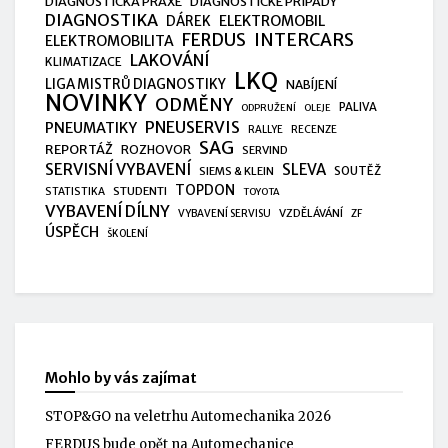
DIAGNOSTICKÁ PRAXE
DIAGNOSTICKÉ PŘÍPADY
DIAGNOSTIKA
ELEKTROMOBIL
DÁREK
FERDUS
INTERCARS
ELEKTROMOBILITA
LAKOVÁNÍ
KLIMATIZACE
LKQ
LIGA MISTRŮ DIAGNOSTIKY
NABÍJENÍ
NOVINKY
ODMĚNY
PALIVA
ODPRUŽENÍ
OLEJE
PNEUSERVIS
PNEUMATIKY
RALLYE
RECENZE
SAG
REPORTÁŽ
ROZHOVOR
SERVIND
SERVISNÍ VYBAVENÍ
SLEVA
SIEMS & KLEIN
SOUTĚŽ
TOPDON
STUDENTI
STATISTIKA
TOYOTA
VYBAVENÍ DÍLNY
VZDĚLÁVÁNÍ
VYBAVENÍ SERVISU
ZF
ÚSPĚCH
ŠKOLENÍ
Mohlo by vás zajímat
STOP&GO na veletrhu Automechanika 2026
FERDUS bude opět na Automechanice