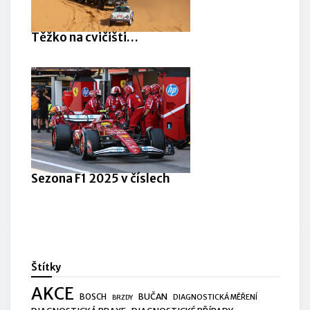
Těžko na cvičišti…
Sezona F1 2025 v číslech
Štítky
AKCE
BUČAN
BOSCH
DIAGNOSTICKÁ MĚŘENÍ
BRZDY