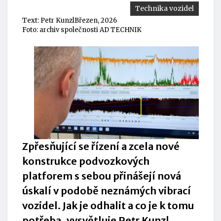
Technika vozidel
Text:
Petr Kunzl
Březen, 2026
Foto: archiv společnosti AD TECHNIK
Zpřesňující se řízení a zcela nové
konstrukce podvozkových
platforem s sebou přinášejí nová
úskalí v podobě neznámých vibrací
vozidel. Jak je odhalit a co je k tomu
potřeba, vysvětluje Petr Kunzl,