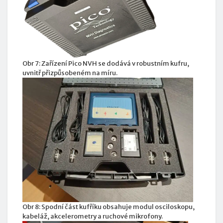
Obr 7: Zařízení Pico NVH se dodává v robustním kufru,
uvnitř přizpůsobeném na míru.
Obr 8: Spodní část kufříku obsahuje modul osciloskopu,
kabeláž, akcelerometry a ruchové mikrofony.