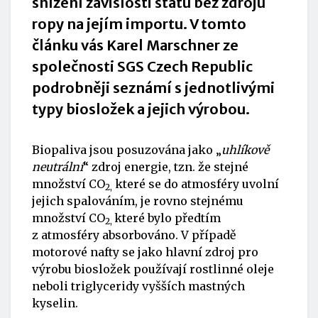
snížení závislosti států bez zdrojů
ropy na jejím importu. V tomto
článku vás Karel Marschner ze
společnosti SGS Czech Republic
podrobněji seznámí s jednotlivými
typy biosložek a jejich výrobou.
Biopaliva jsou posuzována jako „
uhlíkově
neutrální
“ zdroj energie, tzn. že stejné
množství CO
které se do atmosféry uvolní
2,
jejich spalováním, je rovno stejnému
množství CO
které bylo předtím
2,
z atmosféry absorbováno. V případě
motorové nafty se jako hlavní zdroj pro
výrobu biosložek používají rostlinné oleje
neboli triglyceridy vyšších mastných
kyselin.