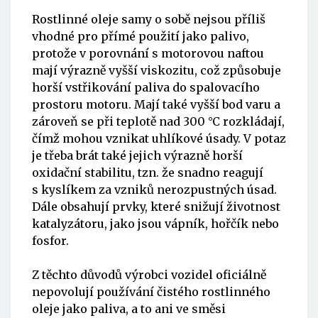
Rostlinné oleje samy o sobě nejsou příliš
vhodné pro přímé použití jako palivo,
protože v porovnání s motorovou naftou
mají výrazně vyšší viskozitu, což způsobuje
horší vstřikování paliva do spalovacího
prostoru motoru. Mají také vyšší bod varu a
zároveň se při teplotě nad 300 °C rozkládají,
čímž mohou vznikat uhlíkové úsady. V potaz
je třeba brát také jejich výrazně horší
oxidační stabilitu, tzn. že snadno reagují
s kyslíkem za vzniků nerozpustných úsad.
Dále obsahují prvky, které snižují životnost
katalyzátoru, jako jsou vápník, hořčík nebo
fosfor.
Z těchto důvodů výrobci vozidel oficiálně
nepovolují používání čistého rostlinného
oleje jako paliva, a to ani ve směsi