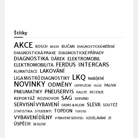
Štítky
AKCE
BUČAN
BOSCH
DIAGNOSTICKÁ MĚŘENÍ
BRZDY
DIAGNOSTICKÁ PRAXE
DIAGNOSTICKÉ PŘÍPADY
DIAGNOSTIKA
ELEKTROMOBIL
DÁREK
FERDUS
INTERCARS
ELEKTROMOBILITA
LAKOVÁNÍ
KLIMATIZACE
LKQ
LIGA MISTRŮ DIAGNOSTIKY
NABÍJENÍ
NOVINKY
ODMĚNY
PALIVA
ODPRUŽENÍ
OLEJE
PNEUSERVIS
PNEUMATIKY
RALLYE
RECENZE
SAG
REPORTÁŽ
ROZHOVOR
SERVIND
SERVISNÍ VYBAVENÍ
SLEVA
SIEMS & KLEIN
SOUTĚŽ
TOPDON
STUDENTI
STATISTIKA
TOYOTA
VYBAVENÍ DÍLNY
VZDĚLÁVÁNÍ
VYBAVENÍ SERVISU
ZF
ÚSPĚCH
ŠKOLENÍ