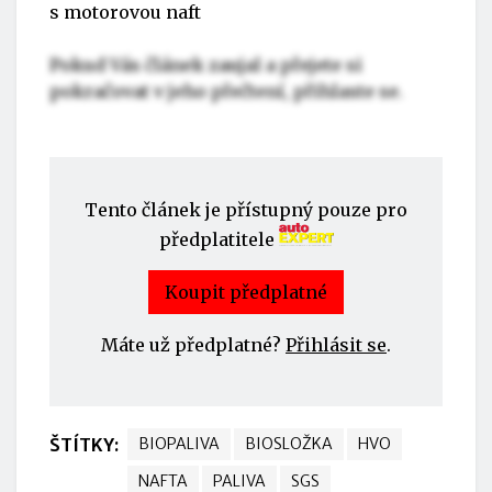
s motorovou naft
Pokud Vás článek zaujal a přejete si
pokračovat v jeho přečtení, přihlaste se.
Tento článek je přístupný pouze pro
předplatitele
Koupit předplatné
Máte už předplatné?
Přihlásit se
.
ŠTÍTKY:
BIOPALIVA
BIOSLOŽKA
HVO
NAFTA
PALIVA
SGS