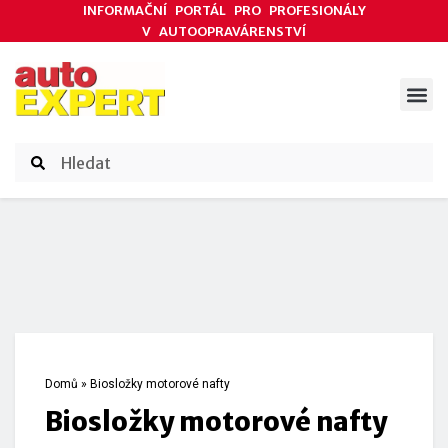
INFORMAČNÍ PORTÁL PRO PROFESIONÁLY
V AUTOOPRAVÁRENSTVÍ
ODBORNÉ ČLÁNKY
AKCE DODAVATELŮ
ČASOPIS AUTOEXPERT
Domů
»
Biosložky motorové nafty
Biosložky motorové nafty