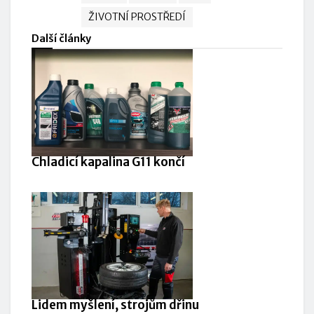
ŽIVOTNÍ PROSTŘEDÍ
Další články
Chladicí kapalina G11 končí
Lidem myšlení, strojům dřinu