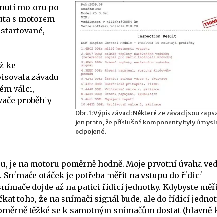
snutí motoru po
auta s motorem
astartované,
ž ke
pisovala závadu
ém válci,
ovače proběhly
Obr. 1: Výpis závad: Některé ze závad jsou zaps
jen proto, že příslušné komponenty byly úmysl
odpojené.
u, je na motoru poměrně hodně. Moje prvotní úvaha ved
Snímače otáček je potřeba měřit na vstupu do řídicí
snímače dojde až na patici řídicí jednotky. Kdybyste měři
at toho, že na snímači signál bude, ale do řídicí jedno
 poměrně těžké se k samotným snímačům dostat (hlavně 