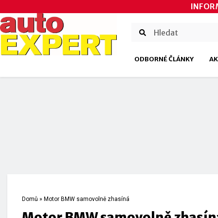
INFOR
ODBORNÉ ČLÁNKY
AK
Domů
»
Motor BMW samovolně zhasíná
Motor BMW samovolně zhasín