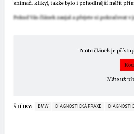
snímači kliky), takže bylo i pohodlnější měřit přím
Pokud Vás článek zaujal a přejete si pokračovat v j
Tento článek je přístu
Kou
Máte už př
ŠTÍTKY:
BMW
DIAGNOSTICKÁ PRAXE
DIAGNOSTIC