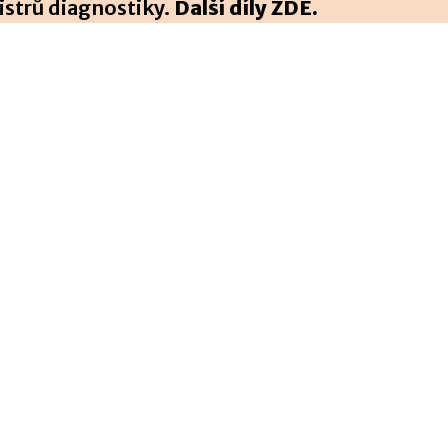
istrů diagnostiky.
Další díly ZDE
.