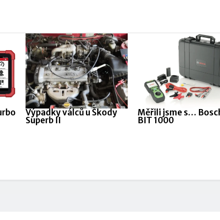
urbo
Výpadky válců u Škody
Měřili jsme s… Bosc
Superb II
BIT 1000