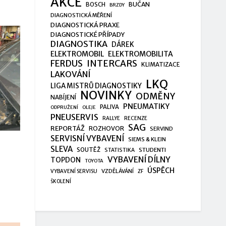
AKCE
BUČAN
BOSCH
BRZDY
DIAGNOSTICKÁ MĚŘENÍ
DIAGNOSTICKÁ PRAXE
DIAGNOSTICKÉ PŘÍPADY
DIAGNOSTIKA
DÁREK
ELEKTROMOBIL
ELEKTROMOBILITA
FERDUS
INTERCARS
KLIMATIZACE
LAKOVÁNÍ
LKQ
LIGA MISTRŮ DIAGNOSTIKY
NOVINKY
ODMĚNY
NABÍJENÍ
PNEUMATIKY
PALIVA
ODPRUŽENÍ
OLEJE
PNEUSERVIS
RALLYE
RECENZE
SAG
REPORTÁŽ
ROZHOVOR
SERVIND
SERVISNÍ VYBAVENÍ
SIEMS & KLEIN
SLEVA
SOUTĚŽ
STUDENTI
STATISTIKA
VYBAVENÍ DÍLNY
TOPDON
TOYOTA
ÚSPĚCH
VZDĚLÁVÁNÍ
VYBAVENÍ SERVISU
ZF
ŠKOLENÍ