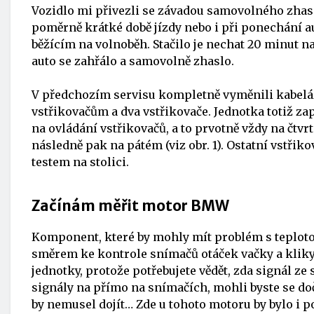
Vozidlo mi přivezli se závadou samovolného zha
poměrně krátké době jízdy nebo i při ponechání 
běžícím na volnoběh. Stačilo je nechat 20 minut n
auto se zahřálo a samovolně zhaslo.
V předchozím servisu kompletně vyměnili kabelá
vstřikovačům a dva vstřikovače. Jednotka totiž za
na ovládání vstřikovačů, a to prvotně vždy na čtvrt
následně pak na pátém (viz obr. 1). Ostatní vstřik
testem na stolici.
Začínám měřit motor BMW
Komponent, které by mohly mít problém s teploto
směrem ke kontrole snímačů otáček vačky a kliky. 
jednotky, protože potřebujete vědět, zda signál ze 
signály na přímo na snímačích, mohli byste se dočk
by nemusel dojít… Zde u tohoto motoru by bylo i