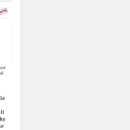
ané
ně
la
li
tky
ke