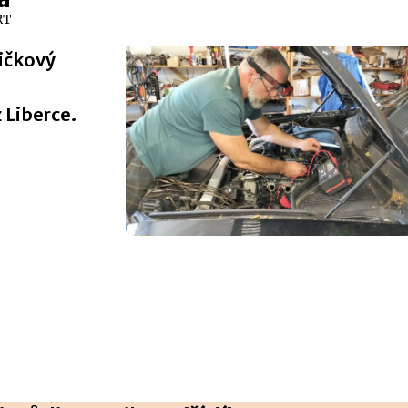
RT
pičkový
z Liberce.