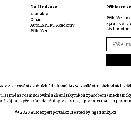
Další odkazy
Přihlaste s
Kontakty
Přihlášením 
O nás
zpracovány 
AutoEXPERT Academy
obchodními
Přihlášení
ady zpracování osobních údajů
Souhlas se zasíláním obchodních sdě
celku, zejména rozmnožování a šíření jakýmkoli způsobem (mechanic
dě zájmu o přebírání dat Autopress, s.r.o., a pro informace o podmí
© 2023 Autoexpertportal.cz
Created by ngstranky.cz