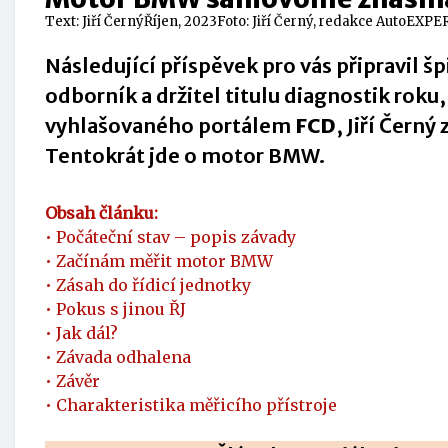
Text:
Jiří Černý
Říjen, 2023
Foto: Jiří Černý, redakce AutoEXPE
Následující příspěvek pro vás připravil š
odborník a držitel titulu diagnostik roku,
vyhlašovaného
portálem
FCD
, Jiří Černý 
Tentokrát jde o motor BMW.
Obsah článku:
• Počáteční stav – popis závady
• Začínám měřit motor BMW
• Zásah do řídicí jednotky
• Pokus s jinou ŘJ
• Jak dál?
• Závada odhalena
• Závěr
• Charakteristika měřicího přístroje