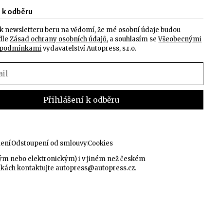
e k odběru
k newsletteru beru na vědomí, že mé osobní údaje budou
dle
Zásad ochrany osobních údajů
, a souhlasím se
Všeobecnými
 podmínkami
vydavatelství Autopress, s.r.o.
lení
Odstoupení od smlouvy
Cookies
kým nebo elektronickým) i v jiném než českém
nkách kontaktujte
autopress@autopress.cz
.