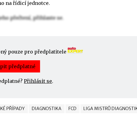
o na řídicí jednotce.
eho přečtení, přihlaste se.
pný pouze pro předplatitele
pit předplatné
edplatné?
Přihlásit se
.
KÉ PŘÍPADY
DIAGNOSTIKA
FCD
LIGA MISTRŮ DIAGNOSTI