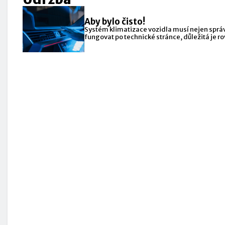
Aby bylo čisto!
Systém klimatizace vozidla musí nejen sprá
fungovat po technické stránce, důležitá je r
jeho čistota.