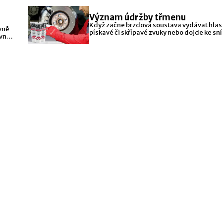
Význam údržby třmenu
Když začne brzdová soustava vydávat hlas
vně
pískavé či skřípavé zvuky nebo dojde ke sn
ovněž
brzdného výkonu,