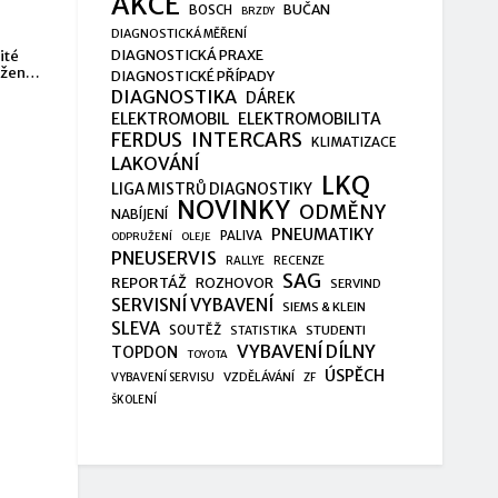
AKCE
BUČAN
BOSCH
BRZDY
DIAGNOSTICKÁ MĚŘENÍ
DIAGNOSTICKÁ PRAXE
ité
ížení
DIAGNOSTICKÉ PŘÍPADY
DIAGNOSTIKA
DÁREK
ELEKTROMOBIL
ELEKTROMOBILITA
FERDUS
INTERCARS
KLIMATIZACE
LAKOVÁNÍ
LKQ
LIGA MISTRŮ DIAGNOSTIKY
NOVINKY
ODMĚNY
NABÍJENÍ
PNEUMATIKY
PALIVA
ODPRUŽENÍ
OLEJE
PNEUSERVIS
RALLYE
RECENZE
SAG
REPORTÁŽ
ROZHOVOR
SERVIND
SERVISNÍ VYBAVENÍ
SIEMS & KLEIN
SLEVA
SOUTĚŽ
STUDENTI
STATISTIKA
VYBAVENÍ DÍLNY
TOPDON
TOYOTA
ÚSPĚCH
VZDĚLÁVÁNÍ
VYBAVENÍ SERVISU
ZF
ŠKOLENÍ