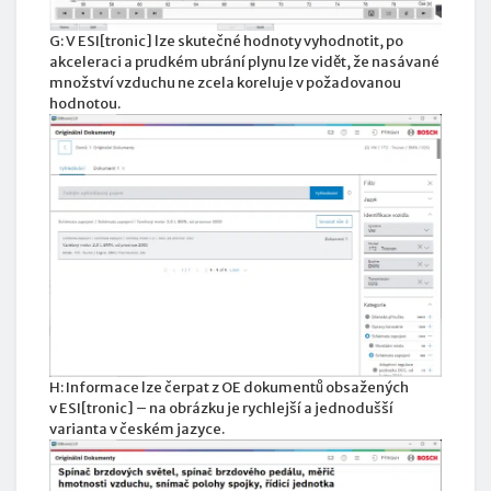
G: V ESI[tronic] lze skutečné hodnoty vyhodnotit, po
akceleraci a prudkém ubrání plynu lze vidět, že nasávané
množství vzduchu ne zcela koreluje v požadovanou
hodnotou.
H: Informace lze čerpat z OE dokumentů obsažených
v ESI[tronic] – na obrázku je rychlejší a jednodušší
varianta v českém jazyce.