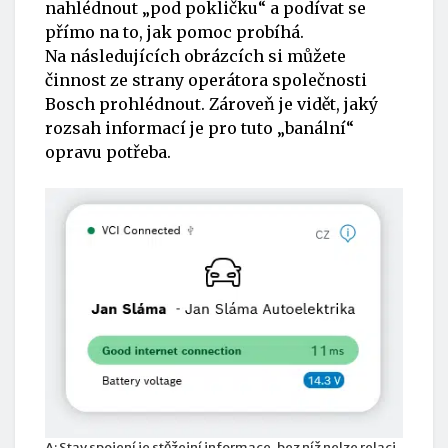
nahlédnout „pod pokličku“ a podívat se
přímo na to, jak pomoc probíhá.
Na následujících obrázcích si můžete
činnost ze strany operátora společnosti
Bosch prohlédnout. Zároveň je vidět, jaký
rozsah informací je pro tuto „banální“
opravu potřeba.
A: Stav spojení je stěžejní informace, bez níž nelze relaci