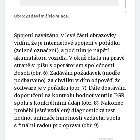
Obr 5: Zadávám číslo relace.
Spojení navázáno, v levé části obrazovky
vidím, že je internetové spojení v pořádku
(zelené označení), a pod ním je napětí
akumulátoru vozidla. V okně chatu na pravé
straně si píšu s operátorem společnosti
Bosch (obr. 6). Zadávám požadavek (modře
podbarveno), za chvilku vidím odpověď, že
software je v pořádku (obr. 7). Dále dostávám
doporučení na kontrolu hodnot ventilu EGR
spolu s konkrétními údaji (obr. 8). Nakonec
proběhl ještě vzdálený diagnostický test
hodnot snímače hmotnosti vzduchu spolu
s finální radou pro opravu (obr. 9).