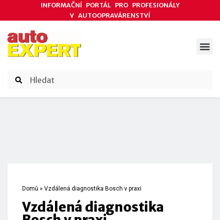
INFORMAČNÍ PORTÁL PRO PROFESIONÁLY
V AUTOOPRAVÁRENSTVÍ
ODBORNÉ ČLÁNKY
AKCE DODAVATELŮ
ČASOPIS AUTOEXPERT
Domů
»
Vzdálená diagnostika Bosch v praxi
Vzdálená diagnostika
Bosch v praxi