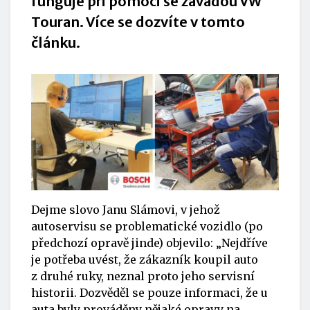
funguje při pomoci se závadou VW
Touran. Více se dozvíte v tomto
článku.
Dejme slovo Janu Slámovi, v jehož
autoservisu se problematické vozidlo (po
předchozí opravě jinde) objevilo: „Nejdříve
je potřeba uvést, že zákazník koupil auto
z druhé ruky, neznal proto jeho servisní
historii. Dozvěděl se pouze informaci, že u
auta byly prováděny nějaké opravy na