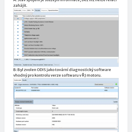
zahájit.
B: Byl zvolen ODIS jako tovární diagnostický software
vhodný pro kontrolu verze softwaru v ŘJ motoru.