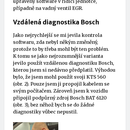
upravený software v řídicí jednotce,
případně na vadný ventil EGR.
Vzdálená diagnostika Bosch
Jako nejrychlejší se mi jevila kontrola
softwaru, zda nebyl někým změněný,
protože to by třeba mohl být ten problém.
K tomu se jako nejrozumnější varianta
jevilo použít vzdálenou diagnostiku Bosch,
kterou jsem si nedávno předplatil. Výhodou
bylo, že jsem mohl použít svoji KTS 560
(obr. 2). Pouze jsem ji propojil kabelem se
svým počítačem. Zároveň jsem k vozidlu
připojil podpůrný zdroj Bosch BAT 6120
(obr. 3), bez něhož bych se do žádné
diagnostiky vůbec nepustil.