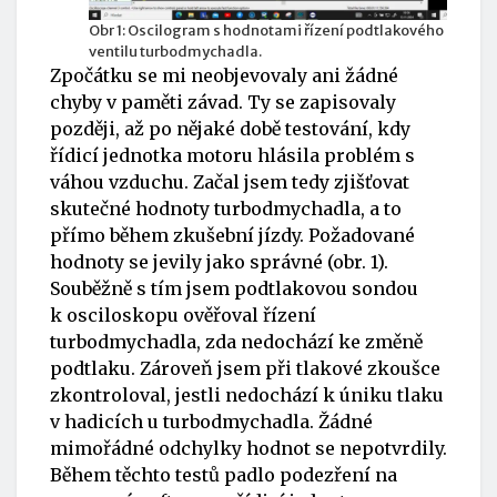
Obr 1: Oscilogram s hodnotami řízení podtlakového
ventilu turbodmychadla.
Zpočátku se mi neobjevovaly ani žádné
chyby v paměti závad. Ty se zapisovaly
později, až po nějaké době testování, kdy
řídicí jednotka motoru hlásila problém s
váhou vzduchu. Začal jsem tedy zjišťovat
skutečné hodnoty turbodmychadla, a to
přímo během zkušební jízdy. Požadované
hodnoty se jevily jako správné (obr. 1).
Souběžně s tím jsem podtlakovou sondou
k osciloskopu ověřoval řízení
turbodmychadla, zda nedochází ke změně
podtlaku. Zároveň jsem při tlakové zkoušce
zkontroloval, jestli nedochází k úniku tlaku
v hadicích u turbodmychadla. Žádné
mimořádné odchylky hodnot se nepotvrdily.
Během těchto testů padlo podezření na