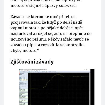
motoru a zřejmě i úpravy softwaru.
Závada, se kterou ke mně přijel, se
projevovala tak, že když po delší jízdě
vypnul motor a po nějaké době jej opět
nastartoval a rozjel se, auto se přepnulo do
nouzového režimu. Někdy začalo navíc se
závadou pípat a rozsvítila se kontrolka
chyby motoru.“
Zjišťování závady