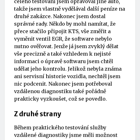
celého testování jsem opravoval jiné auto,
takže jsem vlastně vydělával další peníze na
druhé zakázce. Nakonec jsem dostal
správné rady. Někdo by mohl namítat, že
přece stačilo připojit KTS, vše změřit a
vyměnit ventil EGR, že software nebylo
nutno ověřovat. Jenže já jsem zvyklý dělat
vše precizně a také vzhledem k nejisté
informaci o úpravě softwaru jsem chtěl
udělat jeho kontrolu. Jelikož nebyla známa
ani servisní historie vozidla, nechtěl jsem
nic podcenit. Nakonec jsem potřeboval
vzdálenou diagnostiku také pořádně
prakticky vyzkoušet, což se povedlo.
Z druhé strany
Během praktického testování služby
vzdálené diagnostiky jsme měli možnost