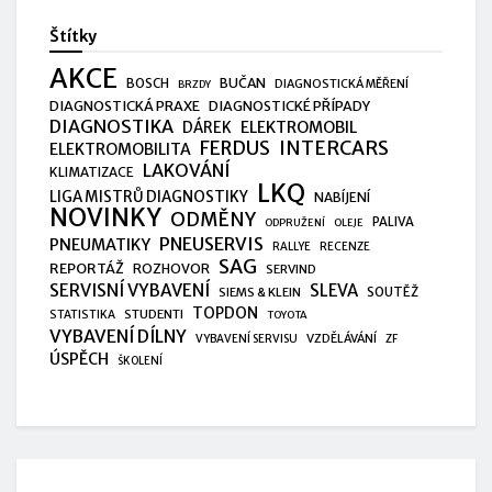
Štítky
AKCE
BUČAN
BOSCH
DIAGNOSTICKÁ MĚŘENÍ
BRZDY
DIAGNOSTICKÁ PRAXE
DIAGNOSTICKÉ PŘÍPADY
DIAGNOSTIKA
ELEKTROMOBIL
DÁREK
FERDUS
INTERCARS
ELEKTROMOBILITA
LAKOVÁNÍ
KLIMATIZACE
LKQ
LIGA MISTRŮ DIAGNOSTIKY
NABÍJENÍ
NOVINKY
ODMĚNY
PALIVA
ODPRUŽENÍ
OLEJE
PNEUSERVIS
PNEUMATIKY
RALLYE
RECENZE
SAG
REPORTÁŽ
ROZHOVOR
SERVIND
SERVISNÍ VYBAVENÍ
SLEVA
SIEMS & KLEIN
SOUTĚŽ
TOPDON
STUDENTI
STATISTIKA
TOYOTA
VYBAVENÍ DÍLNY
VZDĚLÁVÁNÍ
VYBAVENÍ SERVISU
ZF
ÚSPĚCH
ŠKOLENÍ