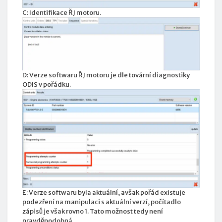
C: Identifikace ŘJ motoru.
D: Verze softwaru ŘJ motoru je dle tovární diagnostiky
ODIS v pořádku.
E: Verze softwaru byla aktuální, avšak pořád existuje
podezření na manipulaci s aktuální verzí, počítadlo
zápisů je však rovno 1. Tato možnost tedy není
pravděpodobná.