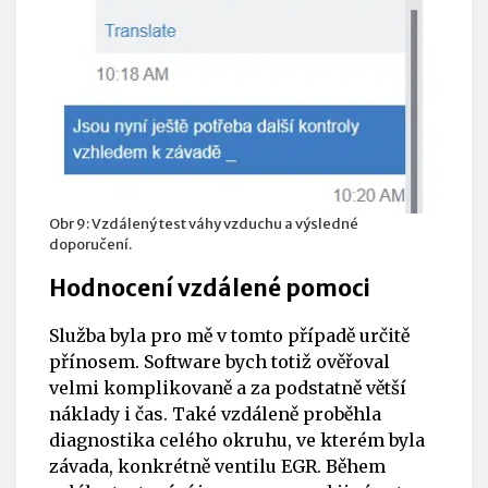
Obr 9: Vzdálený test váhy vzduchu a výsledné
doporučení.
Hodnocení vzdálené pomoci
Služba byla pro mě v tomto případě určitě
přínosem. Software bych totiž ověřoval
velmi komplikovaně a za podstatně větší
náklady i čas. Také vzdáleně proběhla
diagnostika celého okruhu, ve kterém byla
závada, konkrétně ventilu EGR. Během