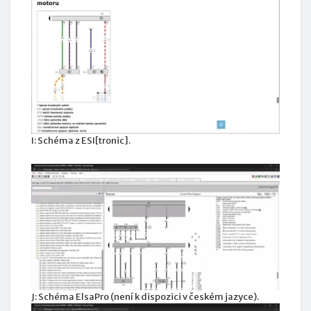
I: Schéma z ESI[tronic].
J: Schéma ElsaPro (není k dispozici v českém jazyce).