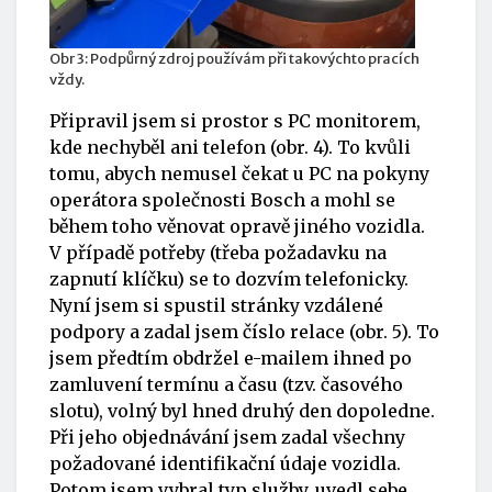
Obr 3: Podpůrný zdroj používám při takovýchto pracích
vždy.
Připravil jsem si prostor s PC monitorem,
kde nechyběl ani telefon (obr. 4). To kvůli
tomu, abych nemusel čekat u PC na pokyny
operátora společnosti Bosch a mohl se
během toho věnovat opravě jiného vozidla.
V případě potřeby (třeba požadavku na
zapnutí klíčku) se to dozvím telefonicky.
Nyní jsem si spustil stránky vzdálené
podpory a zadal jsem číslo relace (obr. 5). To
jsem předtím obdržel e-mailem ihned po
zamluvení termínu a času (tzv. časového
slotu), volný byl hned druhý den dopoledne.
Při jeho objednávání jsem zadal všechny
požadované identifikační údaje vozidla.
Potom jsem vybral typ služby, uvedl sebe