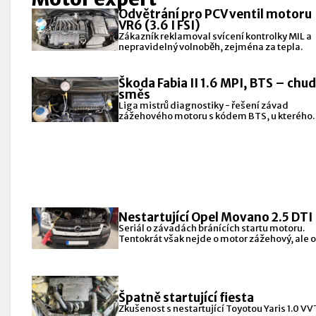
Odvětrání pro PCV ventil motoru
VR6 (3.6 I FSI)
Zákazník reklamoval svícení kontrolky MIL a
nepravidelný volnoběh, zejména za tepla.
Škoda Fabia II 1.6 MPI, BTS – chu
směs
Liga mistrů diagnostiky - řešení závad
zážehového motoru s kódem BTS, u kterého
zákazník poukazoval na
Nestartující Opel Movano 2.5 DTI
Seriál o závadách bránících startu motoru.
Tentokrát však nejde o motor zážehový, ale o
vznětový.
Špatně startující fiesta
Zkušenost s nestartující Toyotou Yaris 1.0 VVT