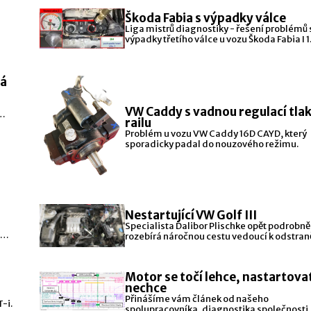
Škoda Fabia s výpadky válce
Liga mistrů diagnostiky - řešení problémů 
výpadky třetího válce u vozu Škoda Fabia I 1
dá
VW Caddy s vadnou regulací tlak
railu
Problém u vozu VW Caddy 16D CAYD, který
sporadicky padal do nouzového režimu.
Nestartující VW Golf III
Specialista Dalibor Plischke opět podrobně
rozebírá náročnou cestu vedoucí k odstran
závady a přidává i něco
Motor se točí lehce, nastartova
nechce
Přinášíme vám článek od našeho
-i.
spolupracovníka, diagnostika společnosti