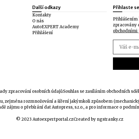
Další odkazy
Přihlaste s
Kontakty
Přihlášením 
O nás
zpracovány 
AutoEXPERT Academy
obchodními
Přihlášení
ady zpracování osobních údajů
Souhlas se zasíláním obchodních sdě
celku, zejména rozmnožování a šíření jakýmkoli způsobem (mechanic
dě zájmu o přebírání dat Autopress, s.r.o., a pro informace o podmí
© 2023 Autoexpertportal.cz
Created by ngstranky.cz