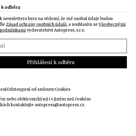
e k odběru
k newsletteru beru na vědomí, že mé osobní údaje budou
dle
Zásad ochrany osobních údajů
, a souhlasím se
Všeobecnými
 podmínkami
vydavatelství Autopress, s.r.o.
lení
Odstoupení od smlouvy
Cookies
kým nebo elektronickým) i v jiném než českém
nkách kontaktujte
autopress@autopress.cz
.