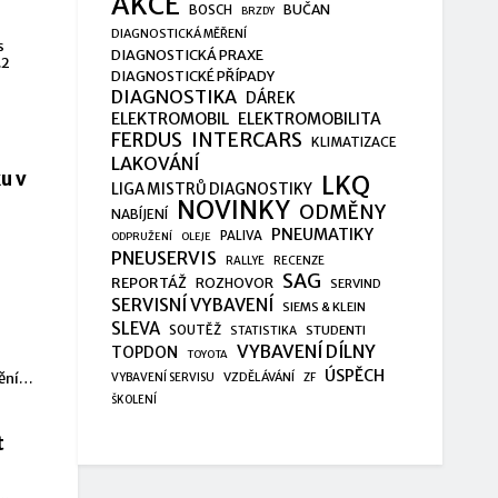
AKCE
BUČAN
BOSCH
BRZDY
DIAGNOSTICKÁ MĚŘENÍ
s
DIAGNOSTICKÁ PRAXE
.2
DIAGNOSTICKÉ PŘÍPADY
DIAGNOSTIKA
DÁREK
ELEKTROMOBIL
ELEKTROMOBILITA
FERDUS
INTERCARS
KLIMATIZACE
LAKOVÁNÍ
u v
LKQ
LIGA MISTRŮ DIAGNOSTIKY
NOVINKY
ODMĚNY
NABÍJENÍ
PNEUMATIKY
PALIVA
ODPRUŽENÍ
OLEJE
PNEUSERVIS
RALLYE
RECENZE
SAG
REPORTÁŽ
ROZHOVOR
SERVIND
SERVISNÍ VYBAVENÍ
SIEMS & KLEIN
SLEVA
SOUTĚŽ
STUDENTI
STATISTIKA
VYBAVENÍ DÍLNY
TOPDON
TOYOTA
ÚSPĚCH
VZDĚLÁVÁNÍ
ění
VYBAVENÍ SERVISU
ZF
ŠKOLENÍ
t