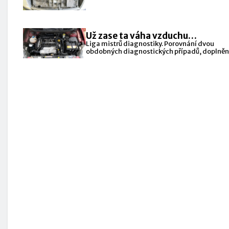
Už zase ta váha vzduchu…
Liga mistrů diagnostiky. Porovnání dvou
obdobných diagnostických případů, doplněn
vlastní zkušenosti, přináší diagnostický
specialista ze