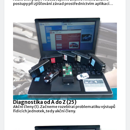
postupy při zjišťování závad prostřednictvím aplikací
nebo
Diagnostika od A do Z (25)
Akční členy (1). Začneme rozebírat problematiku výstupů
řídicích jednotek, tedy akční členy.