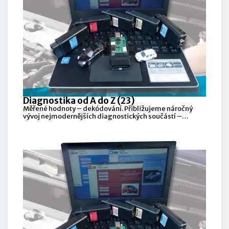
Diagnostika od A do Z (23)
Měřené hodnoty – dekódování. Přibližujeme náročný
vývoj nejmodernějších diagnostických součástí –
softwaru i hardwaru.