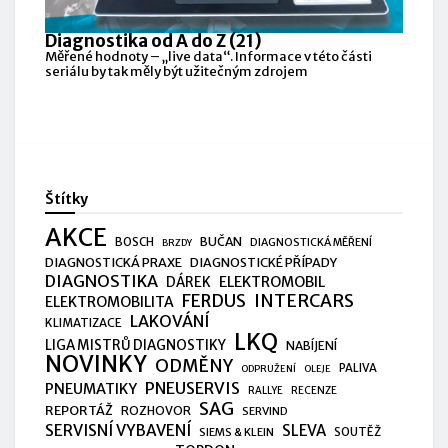
Diagnostika od A do Z (21)
Měřené hodnoty – „live data“. Informace v této části
seriálu by tak měly být užitečným zdrojem
Štítky
AKCE
BUČAN
BOSCH
DIAGNOSTICKÁ MĚŘENÍ
BRZDY
DIAGNOSTICKÁ PRAXE
DIAGNOSTICKÉ PŘÍPADY
DIAGNOSTIKA
ELEKTROMOBIL
DÁREK
FERDUS
INTERCARS
ELEKTROMOBILITA
LAKOVÁNÍ
KLIMATIZACE
LKQ
LIGA MISTRŮ DIAGNOSTIKY
NABÍJENÍ
NOVINKY
ODMĚNY
PALIVA
ODPRUŽENÍ
OLEJE
PNEUSERVIS
PNEUMATIKY
RALLYE
RECENZE
SAG
REPORTÁŽ
ROZHOVOR
SERVIND
SERVISNÍ VYBAVENÍ
SLEVA
SIEMS & KLEIN
SOUTĚŽ