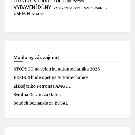
TOPDON
STUDENTI
STATISTIKA
TOYOTA
VYBAVENÍ DÍLNY
VZDĚLÁVÁNÍ
VYBAVENÍ SERVISU
ZF
ÚSPĚCH
ŠKOLENÍ
Mohlo by vás zajímat
STOP&GO na veletrhu Automechanika 2026
FERDUS bude opět na Automechanice
Získej triko Petronas AMG F1
Svítilna Osram za Gates
Soudek Bernardu za BOSAL